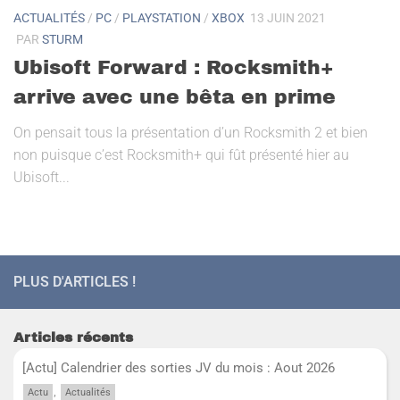
ACTUALITÉS
/
PC
/
PLAYSTATION
/
XBOX
13 JUIN 2021
PAR
STURM
Ubisoft Forward : Rocksmith+
arrive avec une bêta en prime
On pensait tous la présentation d’un Rocksmith 2 et bien
non puisque c’est Rocksmith+ qui fût présenté hier au
Ubisoft...
PLUS D'ARTICLES !
Articles récents
[Actu] Calendrier des sorties JV du mois : Aout 2026
,
Actu
Actualités