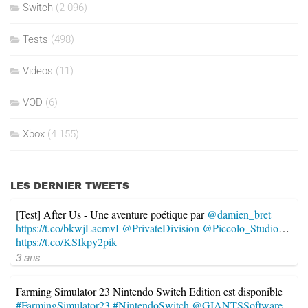
Switch
(2 096)
Tests
(498)
Videos
(11)
VOD
(6)
Xbox
(4 155)
LES DERNIER TWEETS
[Test] After Us - Une aventure poétique par
@damien_bret
https://t.co/bkwjLacmvI
@PrivateDivision
@Piccolo_Studio
…
https://t.co/KSIkpy2pik
3 ans
Farming Simulator 23 Nintendo Switch Edition est disponible
#FarmingSimulator23
#NintendoSwitch
@GIANTSSoftware