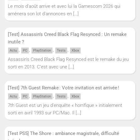
Le mois d’août arrive et avec lui la Gamescom 2026 qui
amènera son lot d’annonces en
[…]
[Test] Assassin’s Creed Black Flag Resynced : Un remake
inutile ?
,
,
,
,
Actu
PC
PlayStation
Tests
Xbox
Assassin’s Creed Black Flag Resynced est le remake du jeu
sorti en 2013. C’est avec une
[…]
[Test] 7th Guest Remake : Votre invitation est arrivée !
,
,
,
,
Actu
PC
PlayStation
Tests
Xbox
7th Guest est un jeu d’enquête « horrifique » initialement
sorti en avril 1993 sur PC/Mac. Il
[…]
[Test PS5] The Shore : ambiance magistrale, difficulté