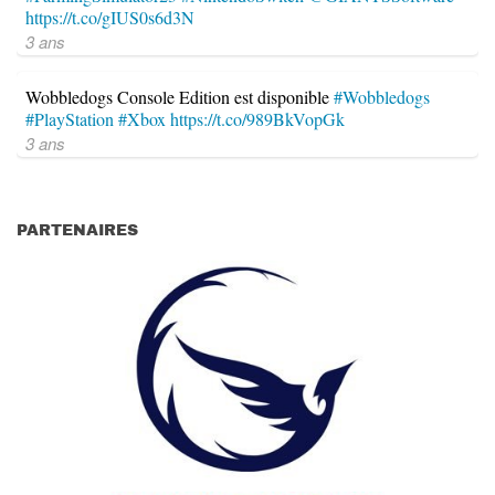
https://t.co/gIUS0s6d3N
3 ans
Wobbledogs Console Edition est disponible
#Wobbledogs
#PlayStation
#Xbox
https://t.co/989BkVopGk
3 ans
PARTENAIRES