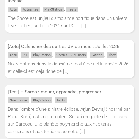
inégale
,
,
,
Actu
Actualités
PlayStation
Tests
The Shore est un jeu d’ambiance horrifique dans un univers
lovecraftien, sorti en 2021 sur PC. Il
[…]
[Actu] Calendrier des sorties JV du mois : Juillet 2026
,
,
,
,
,
Actu
PC
PlayStation
Sorties JV du mois
Switch
Xbox
Nous entrons dans la deuxième moitié de cette année 2026
et celle-ci est déjà riche de
[…]
[Test] – Saros : mourir, apprendre, progresser
,
,
Non classé
PlayStation
Tests
Dans l'ombre d'une sinistre éclipse, Arjun Devraj (incarné par
Rahul Kohli) est un protecteur Soltari en quête de réponses
sur Carcosa, une planète polymorphe aux habitants
dangereux et aux terribles secrets.
[…]