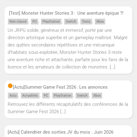
[Test] Monster Hunter Stories 3 : Une aventure épique ?!
,
,
,
,
,
Non classé
PC
PlayStation
Switch
Tests
Xbox
Un JRPG solide, généreux et immersif, porté par une
direction artistique superbe et un gameplay maîtrisé. Malgré
des quêtes secondaires répétitives et une mécanique
d’habitats sous‑exploitée, Monster Hunter Stories 3 reste
une aventure riche et attachante, parfaite pour les fans de la
licence et les amateurs de collection de monstres.
[…]
[Actu]
Summer Game Fest 2026 : Les annonces
,
,
,
,
,
Actu
Actualités
PC
PlayStation
Switch
Xbox
Retrouvez les différents récapitulatifs des conférences de la
Summer Game Fest 2026
[…]
[Actu] Calendrier des sorties JV du mois : Juin 2026