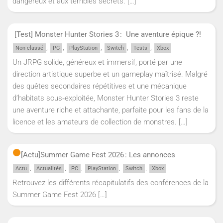
dangereux et aux terribles secrets.
[…]
[Test] Monster Hunter Stories 3 : Une aventure épique ?!
,
,
,
,
,
Non classé
PC
PlayStation
Switch
Tests
Xbox
Un JRPG solide, généreux et immersif, porté par une
direction artistique superbe et un gameplay maîtrisé. Malgré
des quêtes secondaires répétitives et une mécanique
d’habitats sous‑exploitée, Monster Hunter Stories 3 reste
une aventure riche et attachante, parfaite pour les fans de la
licence et les amateurs de collection de monstres.
[…]
[Actu]
Summer Game Fest 2026 : Les annonces
,
,
,
,
,
Actu
Actualités
PC
PlayStation
Switch
Xbox
Retrouvez les différents récapitulatifs des conférences de la
Summer Game Fest 2026
[…]