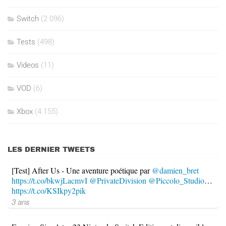
Switch
(2 096)
Tests
(498)
Videos
(11)
VOD
(6)
Xbox
(4 155)
LES DERNIER TWEETS
[Test] After Us - Une aventure poétique par
@damien_bret
https://t.co/bkwjLacmvI
@PrivateDivision
@Piccolo_Studio
…
https://t.co/KSIkpy2pik
3 ans