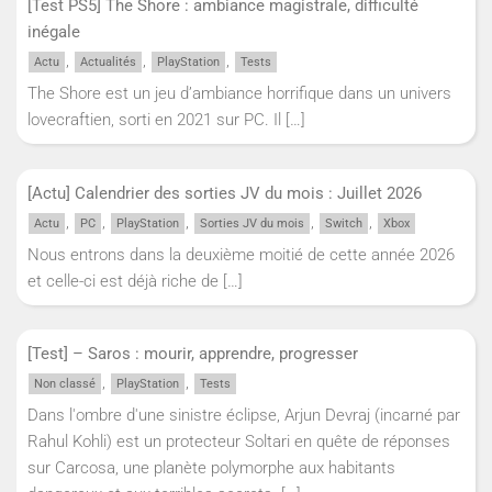
[Test PS5] The Shore : ambiance magistrale, difficulté
inégale
,
,
,
Actu
Actualités
PlayStation
Tests
The Shore est un jeu d’ambiance horrifique dans un univers
lovecraftien, sorti en 2021 sur PC. Il
[…]
[Actu] Calendrier des sorties JV du mois : Juillet 2026
,
,
,
,
,
Actu
PC
PlayStation
Sorties JV du mois
Switch
Xbox
Nous entrons dans la deuxième moitié de cette année 2026
et celle-ci est déjà riche de
[…]
[Test] – Saros : mourir, apprendre, progresser
,
,
Non classé
PlayStation
Tests
Dans l'ombre d'une sinistre éclipse, Arjun Devraj (incarné par
Rahul Kohli) est un protecteur Soltari en quête de réponses
sur Carcosa, une planète polymorphe aux habitants