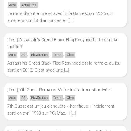
,
Actu
Actualités
Le mois d’août arrive et avec lui la Gamescom 2026 qui
amènera son lot d’annonces en
[…]
[Test] Assassin’s Creed Black Flag Resynced : Un remake
inutile ?
,
,
,
,
Actu
PC
PlayStation
Tests
Xbox
Assassin’s Creed Black Flag Resynced est le remake du jeu
sorti en 2013. C’est avec une
[…]
[Test] 7th Guest Remake : Votre invitation est arrivée !
,
,
,
,
Actu
PC
PlayStation
Tests
Xbox
7th Guest est un jeu d’enquête « horrifique » initialement
sorti en avril 1993 sur PC/Mac. Il
[…]