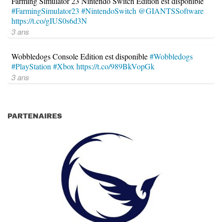
Farming Simulator 23 Nintendo Switch Edition est disponible
#FarmingSimulator23
#NintendoSwitch
@GIANTSSoftware
https://t.co/gIUS0s6d3N
3 ans
Wobbledogs Console Edition est disponible
#Wobbledogs
#PlayStation
#Xbox
https://t.co/989BkVopGk
3 ans
PARTENAIRES