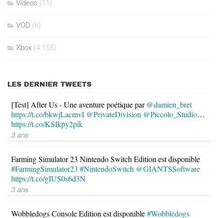
Videos
(11)
VOD
(6)
Xbox
(4 155)
LES DERNIER TWEETS
[Test] After Us - Une aventure poétique par
@damien_bret
https://t.co/bkwjLacmvI
@PrivateDivision
@Piccolo_Studio
…
https://t.co/KSIkpy2pik
3 ans
Farming Simulator 23 Nintendo Switch Edition est disponible
#FarmingSimulator23
#NintendoSwitch
@GIANTSSoftware
https://t.co/gIUS0s6d3N
3 ans
Wobbledogs Console Edition est disponible
#Wobbledogs