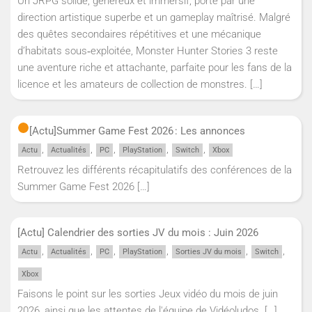
Un JRPG solide, généreux et immersif, porté par une
direction artistique superbe et un gameplay maîtrisé. Malgré
des quêtes secondaires répétitives et une mécanique
d’habitats sous‑exploitée, Monster Hunter Stories 3 reste
une aventure riche et attachante, parfaite pour les fans de la
licence et les amateurs de collection de monstres.
[…]
[Actu]
Summer Game Fest 2026 : Les annonces
,
,
,
,
,
Actu
Actualités
PC
PlayStation
Switch
Xbox
Retrouvez les différents récapitulatifs des conférences de la
Summer Game Fest 2026
[…]
[Actu] Calendrier des sorties JV du mois : Juin 2026
,
,
,
,
,
,
Actu
Actualités
PC
PlayStation
Sorties JV du mois
Switch
Xbox
Faisons le point sur les sorties Jeux vidéo du mois de juin
2026, ainsi que les attentes de l'équipe de Vidéoludos.
[…]