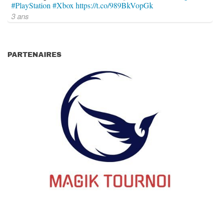
#PlayStation
#Xbox
https://t.co/989BkVopGk
3 ans
PARTENAIRES