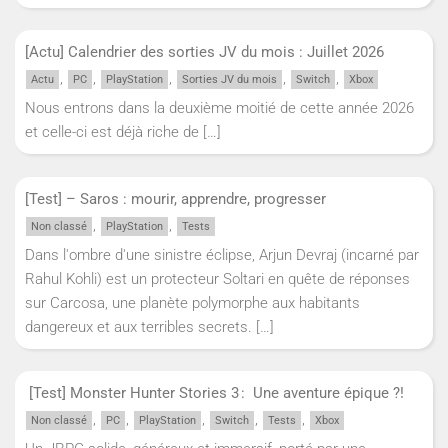
[Actu] Calendrier des sorties JV du mois : Juillet 2026
,
,
,
,
,
Actu
PC
PlayStation
Sorties JV du mois
Switch
Xbox
Nous entrons dans la deuxième moitié de cette année 2026
et celle-ci est déjà riche de
[…]
[Test] – Saros : mourir, apprendre, progresser
,
,
Non classé
PlayStation
Tests
Dans l'ombre d'une sinistre éclipse, Arjun Devraj (incarné par
Rahul Kohli) est un protecteur Soltari en quête de réponses
sur Carcosa, une planète polymorphe aux habitants
dangereux et aux terribles secrets.
[…]
[Test] Monster Hunter Stories 3 : Une aventure épique ?!
,
,
,
,
,
Non classé
PC
PlayStation
Switch
Tests
Xbox