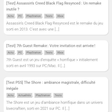
[Test] Assassin’s Creed Black Flag Resynced : Un remake
inutile ?
,
,
,
,
Actu
PC
PlayStation
Tests
Xbox
Assassin’s Creed Black Flag Resynced est le remake du jeu
sorti en 2013. C’est avec une
[…]
[Test] 7th Guest Remake : Votre invitation est arrivée !
,
,
,
,
Actu
PC
PlayStation
Tests
Xbox
7th Guest est un jeu d’enquête « horrifique » initialement
sorti en avril 1993 sur PC/Mac. Il
[…]
[Test PS5] The Shore : ambiance magistrale, difficulté
inégale
,
,
,
Actu
Actualités
PlayStation
Tests
The Shore est un jeu d’ambiance horrifique dans un univers
lovecraftien, sorti en 2021 sur PC. Il
[…]