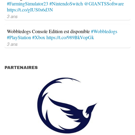
#FarmingSimulator23
#NintendoSwitch
@GIANTSSoftware
https://t.co/gIUS0s6d3N
3 ans
Wobbledogs Console Edition est disponible
#Wobbledogs
#PlayStation
#Xbox
https://t.co/989BkVopGk
3 ans
PARTENAIRES