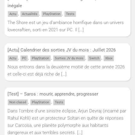
inégale
,
,
,
Actu
Actualités
PlayStation
Tests
The Shore est un jeu d’ambiance horrifique dans un univers
lovecraftien, sorti en 2021 sur PC. Il
[…]
[Actu] Calendrier des sorties JV du mois : Juillet 2026
,
,
,
,
,
Actu
PC
PlayStation
Sorties JV du mois
Switch
Xbox
Nous entrons dans la deuxième moitié de cette année 2026
et celle-ci est déjà riche de
[…]
[Test] – Saros : mourir, apprendre, progresser
,
,
Non classé
PlayStation
Tests
Dans l'ombre d'une sinistre éclipse, Arjun Devraj (incarné par
Rahul Kohli) est un protecteur Soltari en quête de réponses
sur Carcosa, une planète polymorphe aux habitants
dangereux et aux terribles secrets.
[…]