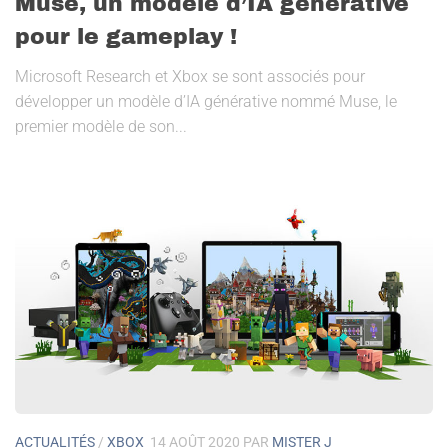
Muse, un modèle d’IA générative
pour le gameplay !
Microsoft Research et Xbox se sont associés pour
développer un modèle d’IA générative nommé Muse, le
premier modèle de son...
ACTUALITÉS
/
XBOX
14 AOÛT 2020
PAR
MISTER J