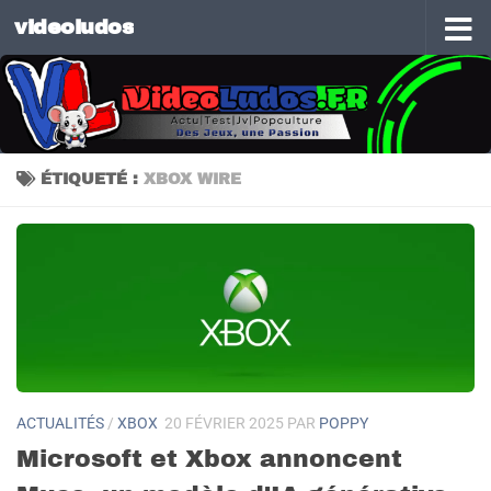
videoludos
Skip to content
ÉTIQUETÉ :
XBOX WIRE
ACTUALITÉS
/
XBOX
20 FÉVRIER 2025
PAR
POPPY
Microsoft et Xbox annoncent