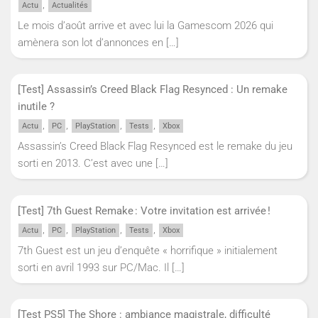
,
Actu
Actualités
Le mois d’août arrive et avec lui la Gamescom 2026 qui
amènera son lot d’annonces en
[…]
[Test] Assassin’s Creed Black Flag Resynced : Un remake
inutile ?
,
,
,
,
Actu
PC
PlayStation
Tests
Xbox
Assassin’s Creed Black Flag Resynced est le remake du jeu
sorti en 2013. C’est avec une
[…]
[Test] 7th Guest Remake : Votre invitation est arrivée !
,
,
,
,
Actu
PC
PlayStation
Tests
Xbox
7th Guest est un jeu d’enquête « horrifique » initialement
sorti en avril 1993 sur PC/Mac. Il
[…]
[Test PS5] The Shore : ambiance magistrale, difficulté