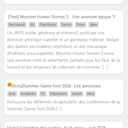
[Test] Monster Hunter Stories 3 : Une aventure épique ?!
,
,
,
,
,
Non classé
PC
PlayStation
Switch
Tests
Xbox
Un JRPG solide, généreux et immersif, porté par une
direction artistique superbe et un gameplay maîtrisé. Malgré
des quêtes secondaires répétitives et une mécanique
d’habitats sous‑exploitée, Monster Hunter Stories 3 reste
une aventure riche et attachante, parfaite pour les fans de la
licence et les amateurs de collection de monstres.
[…]
[Actu]
Summer Game Fest 2026 : Les annonces
,
,
,
,
,
Actu
Actualités
PC
PlayStation
Switch
Xbox
Retrouvez les différents récapitulatifs des conférences de la
Summer Game Fest 2026
[…]
[Actu] Calendrier des sorties JV du mois : Juin 2026