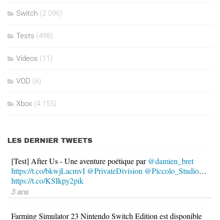
Switch
(2 096)
Tests
(498)
Videos
(11)
VOD
(6)
Xbox
(4 155)
LES DERNIER TWEETS
[Test] After Us - Une aventure poétique par
@damien_bret
https://t.co/bkwjLacmvI
@PrivateDivision
@Piccolo_Studio
…
https://t.co/KSIkpy2pik
3 ans
Farming Simulator 23 Nintendo Switch Edition est disponible