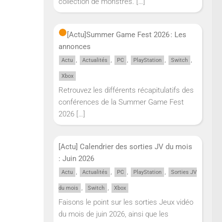
collection de monstres.
[…]
[Actu]
Summer Game Fest 2026 : Les
annonces
,
,
,
,
,
Actu
Actualités
PC
PlayStation
Switch
Xbox
Retrouvez les différents récapitulatifs des
conférences de la Summer Game Fest
2026
[…]
[Actu] Calendrier des sorties JV du mois
: Juin 2026
,
,
,
,
Actu
Actualités
PC
PlayStation
Sorties JV
,
,
du mois
Switch
Xbox
Faisons le point sur les sorties Jeux vidéo
du mois de juin 2026, ainsi que les