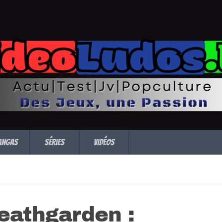
angas
Séries
Vidéos
Deathgarden :