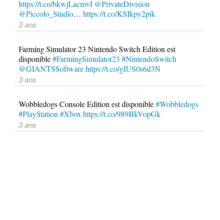
https://t.co/bkwjLacmvI
@PrivateDivision
@Piccolo_Studio
…
https://t.co/KSIkpy2pik
3 ans
Farming Simulator 23 Nintendo Switch Edition est
disponible
#FarmingSimulator23
#NintendoSwitch
@GIANTSSoftware
https://t.co/gIUS0s6d3N
3 ans
Wobbledogs Console Edition est disponible
#Wobbledogs
#PlayStation
#Xbox
https://t.co/989BkVopGk
3 ans