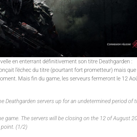
velle en enterrant définitivement son titre Deathgarden :
onçait l’échec du titre (pourtant fort prometteur) mais que
oment. Mais fin du game, les serveurs fermeront le 12 Ao
he Deathgarden servers up for an undetermined period of t
e game. The servers will be closing on the 12 of August 2
 point. (1/2)