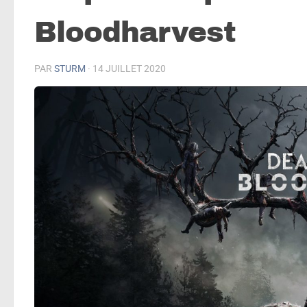
Bloodharvest
PAR
STURM
·
14 JUILLET 2020