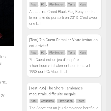
,
,
,
,
Actu
PC
PlayStation
Tests
Xbox
Assassin’s Creed Black Flag Resynced est
le remake du jeu sorti en 2013. C’est avec
une
[…]
[Test] 7th Guest Remake : Votre invitation
est arrivée !
,
,
,
,
Actu
PC
PlayStation
Tests
Xbox
 les
7th Guest est un jeu d’enquête
ût
« horrifique » initialement sorti en avril
1993 sur PC/Mac. Il
[…]
ime.
[Test PS5] The Shore : ambiance
magistrale, difficulté inégale
020.
,
,
,
Actu
Actualités
PlayStation
Tests
The Shore est un jeu d’ambiance horrifique