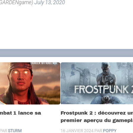
HGARDENgame)
July 13, 2020
mbat 1 lance sa
Frostpunk 2 : découvrez u
premier aperçu du gamepl
PAR
STURM
16 JANVIER 2024
PAR
POPPY