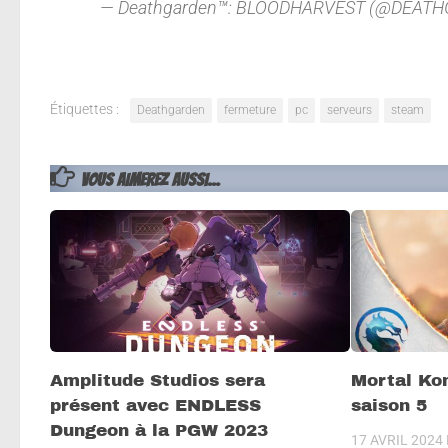
— Deathgarden™: BLOODHARVEST (@DEAT
Étiquettes :
Deathgarden
fermeture
pc
serveurs
steam
VOUS AIMEREZ AUSSI...
Amplitude Studios sera
Mortal Ko
présent avec ENDLESS
saison 5
Dungeon à la PGW 2023
17 AVRIL 2024