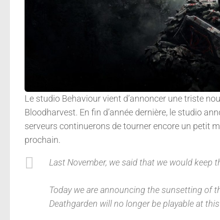
Le studio Behaviour vient d’annoncer une triste nou
Bloodharvest. En fin d’année dernière, le studio ann
serveurs continuerons de tourner encore un petit m
prochain.
Last November, we said that we would keep t
Today we are announcing the sunsetting of th
Deathgarden will no longer be playable at this