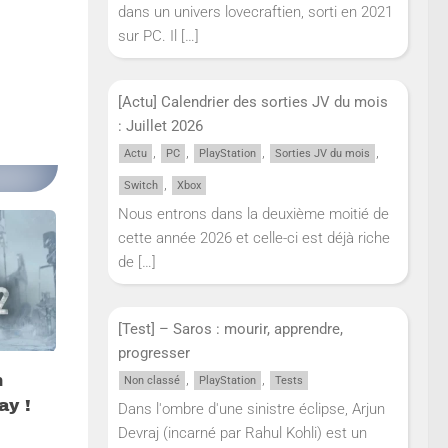
dans un univers lovecraftien, sorti en 2021
sur PC. Il
[…]
[Actu] Calendrier des sorties JV du mois
: Juillet 2026
,
,
,
,
Actu
PC
PlayStation
Sorties JV du mois
,
Switch
Xbox
Nous entrons dans la deuxième moitié de
cette année 2026 et celle-ci est déjà riche
de
[…]
[Test] – Saros : mourir, apprendre,
progresser
,
,
n
Non classé
PlayStation
Tests
ay !
Dans l'ombre d'une sinistre éclipse, Arjun
Devraj (incarné par Rahul Kohli) est un