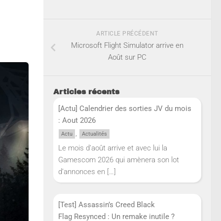
ARTICLE PRÉCÉDENT
Microsoft Flight Simulator arrive en
Août sur PC
Articles récents
[Actu] Calendrier des sorties JV du mois
: Aout 2026
,
Actu
Actualités
Le mois d’août arrive et avec lui la
Gamescom 2026 qui amènera son lot
d’annonces en
[…]
[Test] Assassin’s Creed Black
Flag Resynced : Un remake inutile ?