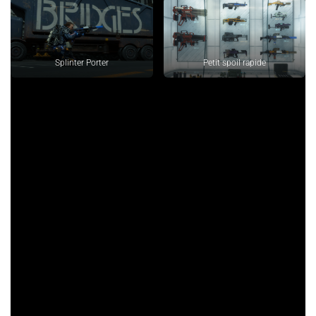
Splinter Porter
Petit spoil rapide
Une réalisation digne d’un
blockbuster
Un scénario de fou, des mécaniques de jeu qu’on ne retrouve
nulle part ailleurs et une diversité chez les antagonistes plus
qu’appréciée. Il ne manquait qu’une chose pour avoir un quasi
perfect : des graphismes bluffant et des musiques
majestueuses.
La production l’a fait ! Côté graphisme rien à dire, c’est beau,
c’est fluide, ça met une claque du début à la fin. Les
personnages sont très bien modélisés, on les reconnaît bien et
leurs expressions sont retranscrites très fidèlement. Il en est
de même avec l’environnement les montagnes, la verdure et