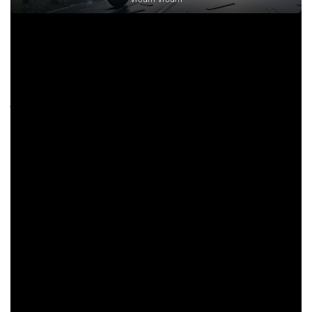
Conclusion : j’ai adoré, n’hésitez
pas !
Pour conclure : si vous aimez les jeux qui demandent au
joueur de s’impliquer à fond pour mériter les explications et le
dénouement d’un scénario exceptionnel, Death Stranding est
fait pour vous. Que ce soit le scénario, les graphismes, l’audio
ou les mécaniques de jeu j’ai adoré ce jeu et j’y retournerai
sûrement pour finir les quelques succès qu’il me reste à faire.
Il reste plein de choses à décrire pour vous expliquer
pleinement l’expérience que donne Death Stranding, comme la
maniabilité, BB, la durabilité des équipements, les traversées
d’environnement hostiles, les livraisons premium, les rangs
légendes, etc… Mais je préfère laisser la découverte aux
futurs acquéreurs de ce chef-d’œuvre !