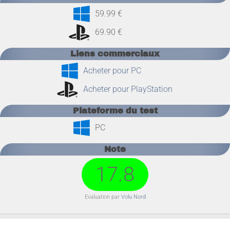
59.99 €
69.90 €
Liens commerciaux
Acheter pour PC
Acheter pour PlayStation
Plateforme du test
PC
Note
17.8
Evaluation par
Volu Nord