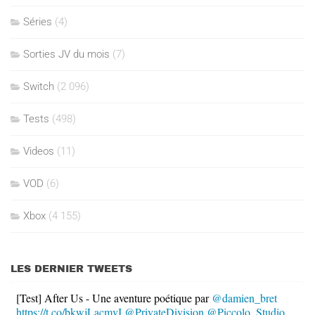
Séries
(4)
Sorties JV du mois
(7)
Switch
(2 096)
Tests
(498)
Videos
(11)
VOD
(6)
Xbox
(4 155)
LES DERNIER TWEETS
[Test] After Us - Une aventure poétique par
@damien_bret
https://t.co/bkwjLacmvI
@PrivateDivision
@Piccolo_Studio
…