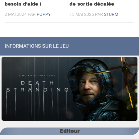
besoin d’aide !
de sortie décalée
2 MAI 2024
PAR
POPPY
15 MAI 2025
PAR
STURM
INFORMATIONS SUR LE JEU
Editeur