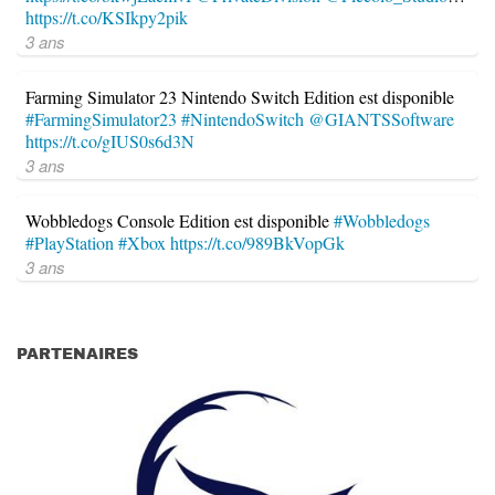
https://t.co/KSIkpy2pik
3 ans
Farming Simulator 23 Nintendo Switch Edition est disponible
#FarmingSimulator23
#NintendoSwitch
@GIANTSSoftware
https://t.co/gIUS0s6d3N
3 ans
Wobbledogs Console Edition est disponible
#Wobbledogs
#PlayStation
#Xbox
https://t.co/989BkVopGk
3 ans
PARTENAIRES