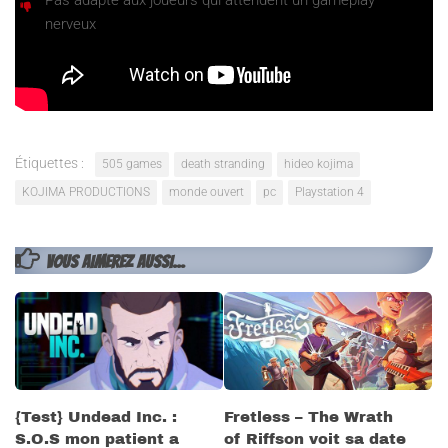
Pas adapté aux joueurs qui attendent un gameplay
nerveux
Étiquettes :
505 games
death stranding
hideo kojima
KOJIMA PRODUCTIONS
monde ouvert
pc
Playstation 4
VOUS AIMEREZ AUSSI...
{Test} Undead Inc. :
Fretless – The Wrath
S.O.S mon patient a
of Riffson voit sa date