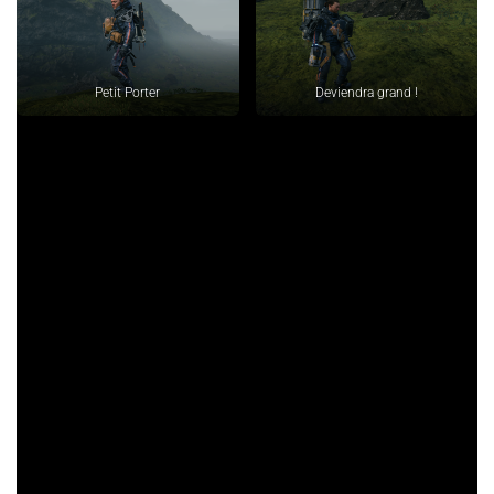
Petit Porter
Deviendra grand !
Pas de héros sans méchants
Les livraisons ça va, mais ce n’est pas comme si il n’y avait pas
d’obstacles très variés pour nous empêcher de sauver le
monde. Le premier ennemi, c’est l’environnement, votre pire
ennemi ça sera cette falaise qui vous bloque le chemin ! Mais
euh !!! La base est à 50m pourquoi ils ont mis un rocher énorme
qui bloque le chemin le plus court !!! Il faudra bien planifier vos
trajets sans oublier de prendre soin de vos bottes.
Ensuite vient la pluie et surtout ce qu’elle signifie, des échoués
dans le coin qui chercheront à vous emmener dans le monde
des morts. Il faudra les contourner, s’infiltrer ou encore forcer le
passage, difficile d’en dire plus encore une fois.
Et quand ce n’est pas les morts, les vivants aussi s’y mettent.