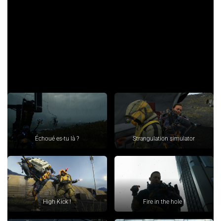
Les MULES chercheront à vous voler les marchandises que
vous transportez. Seuls soucis, il ne faut pas tuer trop de
personnes car sinon on provoque l’apparition de zone
d’échoués. Donc les neutraliser sera votre seul moyen que ce
soit avec une corde ou avec les poings !
Les ennemis eux aussi auront droit à leurs évolutions … dans
tous les sens du terme.
Échoué es-tu là ?
Strangulation simulator
High Kick !
Fire in the hole !