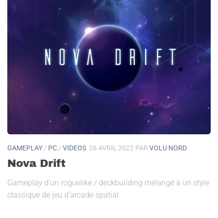
GAMEPLAY
/
PC
/
VIDEOS
26 AVRIL 2022
PAR
VOLU NORD
Nova Drift
Gameplay d’un roguelike / deckbuilding mélangé à un style
classique de jeu d’arcade spatial