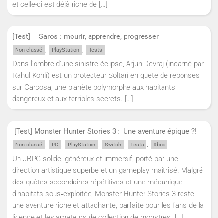
et celle-ci est déjà riche de
[…]
[Test] – Saros : mourir, apprendre, progresser
,
,
Non classé
PlayStation
Tests
Dans l'ombre d'une sinistre éclipse, Arjun Devraj (incarné par
Rahul Kohli) est un protecteur Soltari en quête de réponses
sur Carcosa, une planète polymorphe aux habitants
dangereux et aux terribles secrets.
[…]
[Test] Monster Hunter Stories 3 : Une aventure épique ?!
,
,
,
,
,
Non classé
PC
PlayStation
Switch
Tests
Xbox
Un JRPG solide, généreux et immersif, porté par une
direction artistique superbe et un gameplay maîtrisé. Malgré
des quêtes secondaires répétitives et une mécanique
d’habitats sous‑exploitée, Monster Hunter Stories 3 reste
une aventure riche et attachante, parfaite pour les fans de la
licence et les amateurs de collection de monstres.
[…]