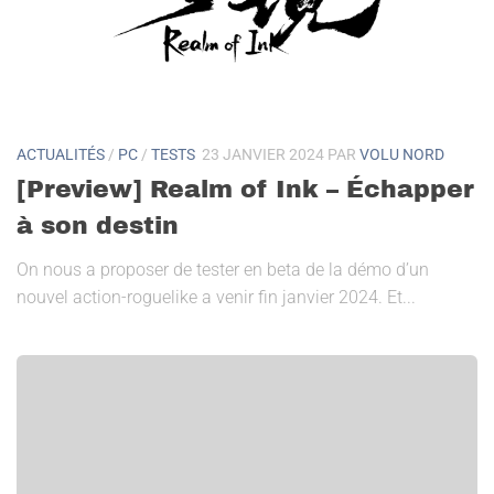
ACTUALITÉS
/
PC
/
TESTS
23 JANVIER 2024
PAR
VOLU NORD
[Preview] Realm of Ink – Échapper
à son destin
On nous a proposer de tester en beta de la démo d’un
nouvel action-roguelike a venir fin janvier 2024. Et...