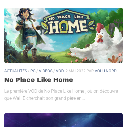
ACTUALITÉS
/
PC
/
VIDEOS
/
VOD
2 MAI 2022
PAR
VOLU NORD
No Place Like Home
Le première VOD de No Place Like Home , où on découvre
que Wall E cherchait son grand père en...