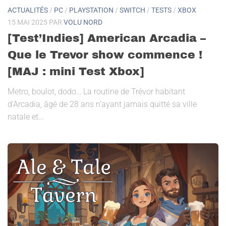
ACTUALITÉS
/
PC
/
PLAYSTATION
/
SWITCH
/
TESTS
/
XBOX
15 MAI 2025
PAR
VOLU NORD
[Test’Indies] American Arcadia –
Que le Trevor show commence !
[MAJ : mini Test Xbox]
Metro, boulot, dodo… La routine de Trévor habitant
d’Arcadia, âgé de 28 ans n’ayant jamais quitté sa ville
natale et...