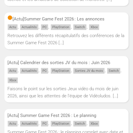
[Actu]
Summer Game Fest 2026 : Les annonces
,
,
,
,
,
Actu
Actualités
PC
PlayStation
Switch
Xbox
Retrouvez les différents récapitulatifs des conférences de la
Summer Game Fest 2026
[…]
[Actu] Calendrier des sorties JV du mois : Juin 2026
,
,
,
,
,
,
Actu
Actualités
PC
PlayStation
Sorties JV du mois
Switch
Xbox
Faisons le point sur les sorties Jeux vidéo du mois de juin
2026, ainsi que les attentes de l'équipe de Vidéoludos.
[…]
[Actu] Summer Game Fest 2026 : Le planning
,
,
,
,
,
Actu
Actualités
PC
PlayStation
Switch
Xbox
Summer Game Fest 2026 : le planning complet avec date et