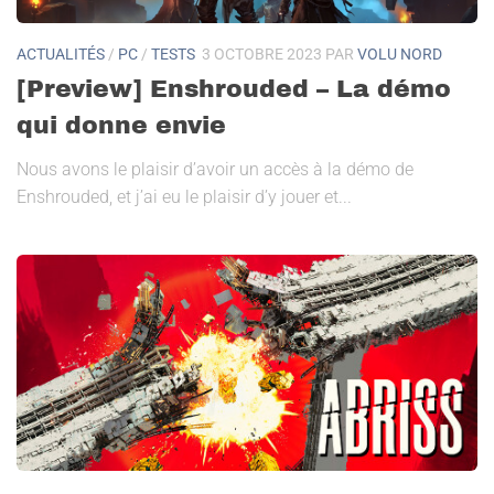
ACTUALITÉS
/
PC
/
TESTS
3 OCTOBRE 2023
PAR
VOLU NORD
[Preview] Enshrouded – La démo
qui donne envie
Nous avons le plaisir d’avoir un accès à la démo de
Enshrouded, et j’ai eu le plaisir d’y jouer et...