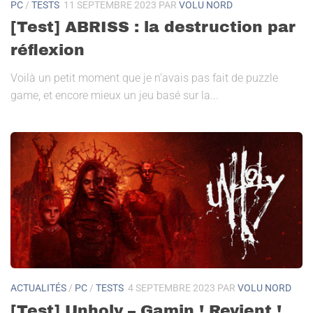
PC
/
TESTS
11 SEPTEMBRE 2023
PAR
VOLU NORD
[Test] ABRISS : la destruction par
réflexion
Voilà un petit moment que je n’avais pas fait de puzzle
game, et encore mieux un jeu basé sur la...
ACTUALITÉS
/
PC
/
TESTS
4 SEPTEMBRE 2023
PAR
VOLU NORD
[Test] Unholy – Gamin ! Revient !