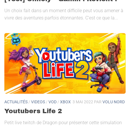
Un choix fait dans un moment difficile peut vous amener à
vivre des aventures parfois étonnantes. C’est ce que la...
ACTUALITÉS
/
VIDEOS
/
VOD
/
XBOX
3 MAI 2022
PAR
VOLU NORD
Youtubers Life 2
Petit live twitch de Dragon pour présenter cette simulation