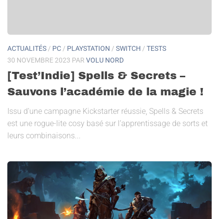
ACTUALITÉS
/
PC
/
PLAYSTATION
/
SWITCH
/
TESTS
30 NOVEMBRE 2023
PAR
VOLU NORD
[Test’Indie] Spells & Secrets –
Sauvons l’académie de la magie !
Issu d’une campagne Kickstarter réussie, Spells & Secrets
est une rogue-lite cosy basé sur l’apprentissage de sorts et
leurs combinaisons...