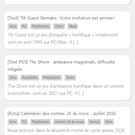
[Test] 7th Guest Remake : Votre invitation est arrivée !
,
,
,
,
Actu
PC
PlayStation
Tests
Xbox
7th Guest est un jeu d’enquête « horrifique » initialement
sorti en avril 1993 sur PC/Mac. Il
[…]
[Test PS5] The Shore : ambiance magistrale, difficulté
inégale
,
,
,
Actu
Actualités
PlayStation
Tests
The Shore est un jeu d’ambiance horrifique dans un univers
lovecraftien, sorti en 2021 sur PC. Il
[…]
[Actu] Calendrier des sorties JV du mois : Juillet 2026
,
,
,
,
,
Actu
PC
PlayStation
Sorties JV du mois
Switch
Xbox
Nous entrons dans la deuxième moitié de cette année 2026