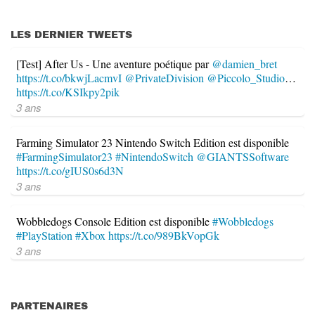
LES DERNIER TWEETS
[Test] After Us - Une aventure poétique par
@damien_bret
https://t.co/bkwjLacmvI
@PrivateDivision
@Piccolo_Studio
…
https://t.co/KSIkpy2pik
3 ans
Farming Simulator 23 Nintendo Switch Edition est disponible
#FarmingSimulator23
#NintendoSwitch
@GIANTSSoftware
https://t.co/gIUS0s6d3N
3 ans
Wobbledogs Console Edition est disponible
#Wobbledogs
#PlayStation
#Xbox
https://t.co/989BkVopGk
3 ans
PARTENAIRES