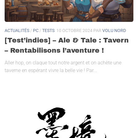
ACTUALITÉS
/
PC
/
TESTS
10 OCTOBRE 2024
PAR
VOLU NORD
[Test’indies] – Ale & Tale : Tavern
– Rentabilisons l’aventure !
Aller hop, on claque tout notre argent et on achète une
taverne en espérant vivre la belle vie ! Par...