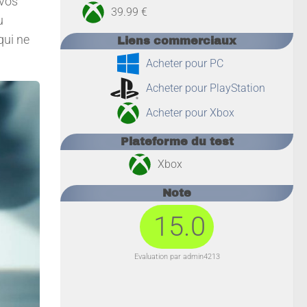
 vos
39.99 €
u
qui ne
Liens commerciaux
Acheter pour PC
Acheter pour PlayStation
Acheter pour Xbox
Plateforme du test
Xbox
Note
15.0
Evaluation par admin4213