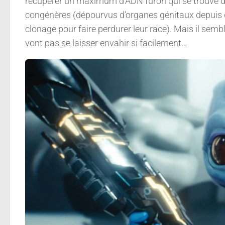
récupérer un maximum d’ADN furon qui se trouve da
congénères (dépourvus d’organes génitaux depuis de
clonage pour faire perdurer leur race). Mais il semb
vont pas se laisser envahir si facilement…