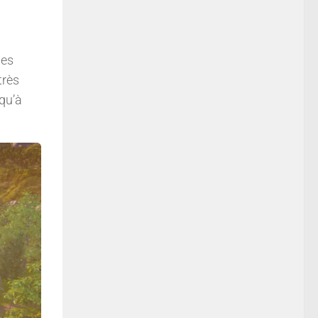
des
très
 qu’à