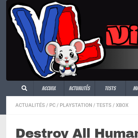
Skip to content
Accueil
Actualités
Tests
M
ACTUALITÉS
/
PC
/
PLAYSTATION
/
TESTS
/
XBOX
Destroy All Human