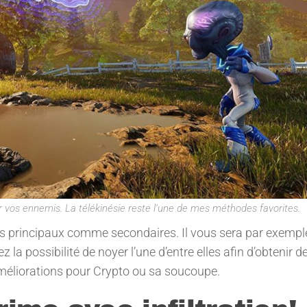
 vos ennemis. La télékinésie reste l’une de mes méthodes favorites.
fs principaux comme secondaires. Il vous sera par exempl
la possibilité de noyer l’une d’entre elles afin d’obtenir d
méliorations pour Crypto ou sa soucoupe.