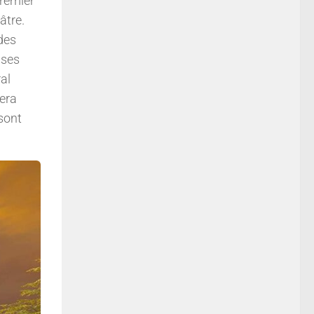
premier
âtre.
 des
 ses
ral
tera
sont