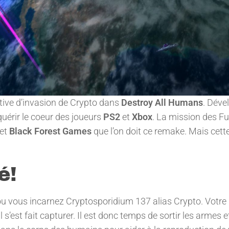
tive d’invasion de Crypto dans
Destroy All Humans
. Déve
quérir le coeur des joueurs
PS2
et
Xbox
. La mission des F
et
Black Forest Games
que l’on doit ce remake. Mais cett
é!
ou vous incarnez Cryptosporidium 137 alias Crypto. Votre
s’est fait capturer. Il est donc temps de sortir les armes e