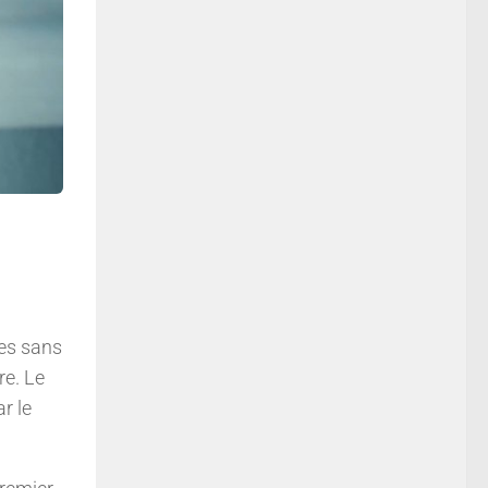
res sans
re. Le
r le