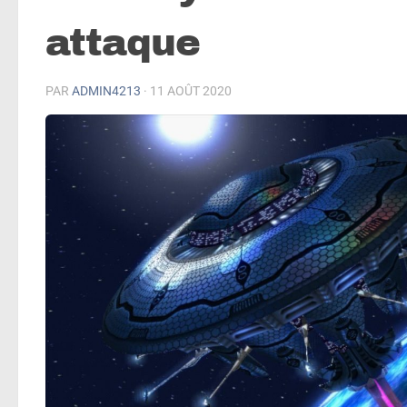
attaque
PAR
ADMIN4213
·
11 AOÛT 2020