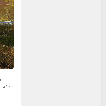
e
e l’ADN