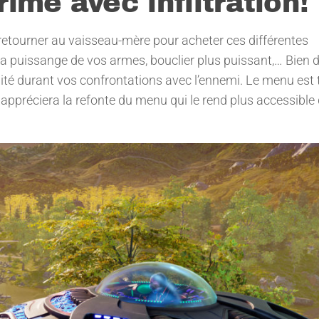
ime avec infiltration!
 retourner au vaisseau-mère pour acheter ces différentes
la puissange de vos armes, bouclier plus puissant,… Bien 
caité durant vos confrontations avec l’ennemi. Le menu est 
n appréciera la refonte du menu qui le rend plus accessible