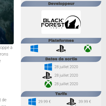
Developpeur
Plateformes
loppé à
urons
Dates de sortie
e
28 juillet 2020
28 juillet 2020
28 juillet 2020
Tarifs
t de
29.99 €
39.99 €