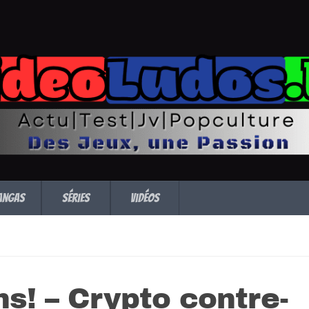
angas
Séries
Vidéos
s! – Crypto contre-