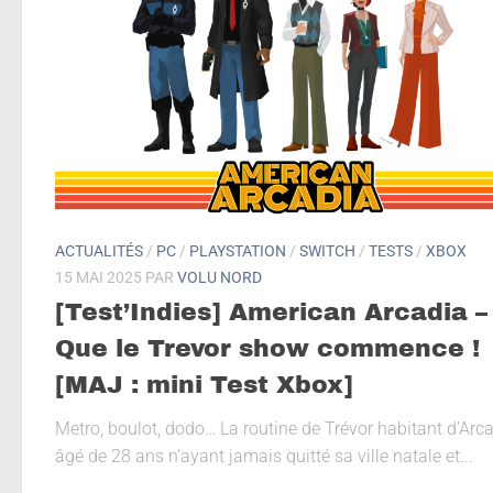
ACTUALITÉS
/
PC
/
PLAYSTATION
/
SWITCH
/
TESTS
/
XBOX
15 MAI 2025
PAR
VOLU NORD
[Test’Indies] American Arcadia –
Que le Trevor show commence !
[MAJ : mini Test Xbox]
Metro, boulot, dodo… La routine de Trévor habitant d’Arca
âgé de 28 ans n’ayant jamais quitté sa ville natale et...