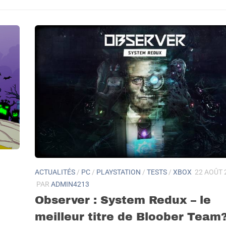
ACTUALITÉS
/
PC
/
PLAYSTATION
/
TESTS
/
XBOX
22 AOÛT 
PAR
ADMIN4213
Observer : System Redux – le
meilleur titre de Bloober Team