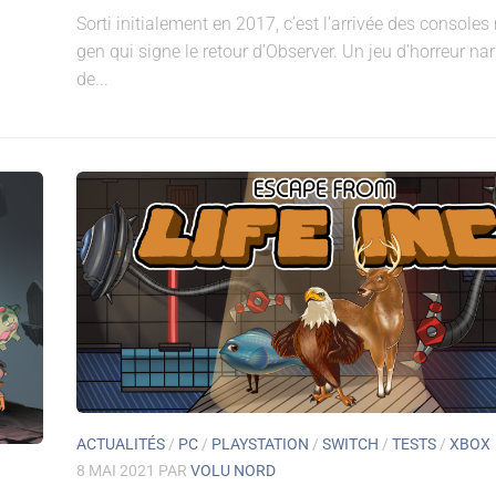
Sorti initialement en 2017, c’est l’arrivée des consoles 
gen qui signe le retour d’Observer. Un jeu d’horreur nar
de...
ACTUALITÉS
/
PC
/
PLAYSTATION
/
SWITCH
/
TESTS
/
XBOX
8 MAI 2021
PAR
VOLU NORD