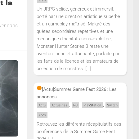
Xbox
t la
Un JRPG solide, généreux et immersif,
porté par une direction artistique superbe
et un gameplay maîtrisé. Malgré des
ever dans
quêtes secondaires répétitives et une
mécanique d’habitats sous‑exploitée,
Monster Hunter Stories 3 reste une
aventure riche et attachante, parfaite pour
les fans de la licence et les amateurs de
collection de monstres.
[…]
[Actu]
Summer Game Fest 2026 : Les
annonces
,
,
,
,
,
Actu
Actualités
PC
PlayStation
Switch
Xbox
Retrouvez les différents récapitulatifs des
conférences de la Summer Game Fest
2026
[…]