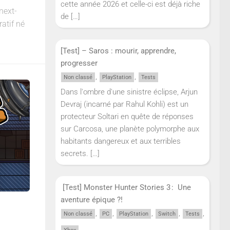
cette année 2026 et celle-ci est déjà riche
next-
de
[…]
ratif né
[Test] – Saros : mourir, apprendre,
progresser
,
,
Non classé
PlayStation
Tests
Dans l'ombre d'une sinistre éclipse, Arjun
Devraj (incarné par Rahul Kohli) est un
protecteur Soltari en quête de réponses
sur Carcosa, une planète polymorphe aux
habitants dangereux et aux terribles
secrets.
[…]
[Test] Monster Hunter Stories 3 : Une
aventure épique ?!
,
,
,
,
,
Non classé
PC
PlayStation
Switch
Tests