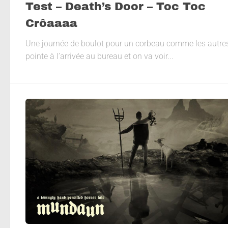
Test – Death’s Door – Toc Toc
Crôaaaa
Une journée de boulot pour un corbeau comme les autre
pointe à l’arrivée au bureau et on va voir...