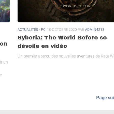
ACTUALITÉS
/
PC
10 OCTOBRE 2020
PAR
ADMIN4213
Syberia: The World Before se
son
dévoile en vidéo
Un premier aperçu des nouvelles aventures de Kate Wa
ir un
e
Page sui