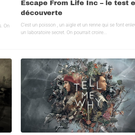
Escape From Life Inc – le test e
découverte
C’est un poisson , un aigle et un renne qui se font enl
s. On
un laboratoire secret. On pourrait croire...