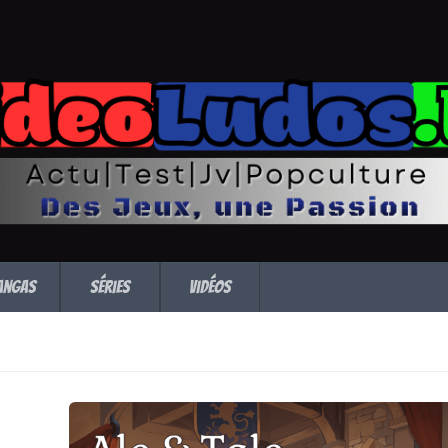
angas
Séries
Vidéos