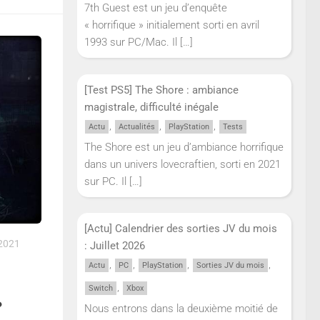
7th Guest est un jeu d’enquête
« horrifique » initialement sorti en avril
1993 sur PC/Mac. Il
[…]
[Test PS5] The Shore : ambiance
magistrale, difficulté inégale
,
,
,
Actu
Actualités
PlayStation
Tests
The Shore est un jeu d’ambiance horrifique
dans un univers lovecraftien, sorti en 2021
sur PC. Il
[…]
[Actu] Calendrier des sorties JV du mois
2021
: Juillet 2026
,
,
,
,
Actu
PC
PlayStation
Sorties JV du mois
,
Switch
Xbox
?
Nous entrons dans la deuxième moitié de