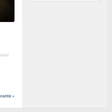
lker!
vante »