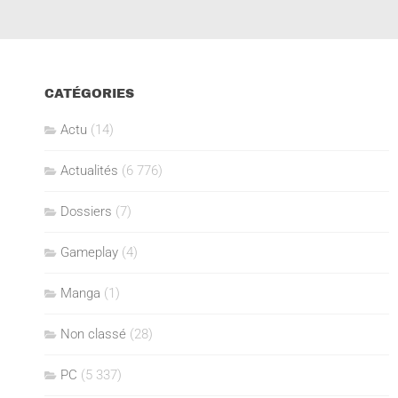
CATÉGORIES
Actu
(14)
Actualités
(6 776)
Dossiers
(7)
Gameplay
(4)
Manga
(1)
Non classé
(28)
PC
(5 337)