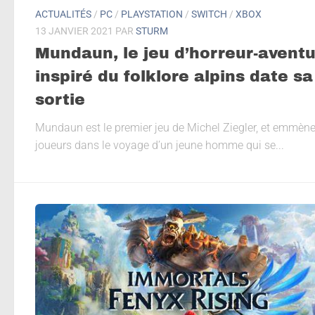
ACTUALITÉS
/
PC
/
PLAYSTATION
/
SWITCH
/
XBOX
13 JANVIER 2021
PAR
STURM
Mundaun, le jeu d’horreur-avent
inspiré du folklore alpins date sa
sortie
Mundaun est le premier jeu de Michel Ziegler, et emmène
joueurs dans le voyage d’un jeune homme qui se...