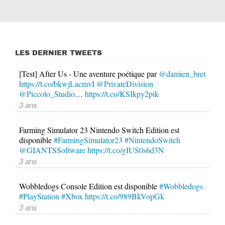
LES DERNIER TWEETS
[Test] After Us - Une aventure poétique par
@damien_bret
https://t.co/bkwjLacmvI
@PrivateDivision
@Piccolo_Studio
…
https://t.co/KSIkpy2pik
3 ans
Farming Simulator 23 Nintendo Switch Edition est
disponible
#FarmingSimulator23
#NintendoSwitch
@GIANTSSoftware
https://t.co/gIUS0s6d3N
3 ans
Wobbledogs Console Edition est disponible
#Wobbledogs
#PlayStation
#Xbox
https://t.co/989BkVopGk
3 ans