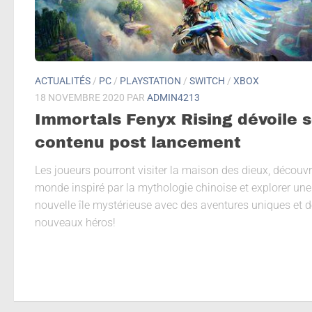
ACTUALITÉS
/
PC
/
PLAYSTATION
/
SWITCH
/
XBOX
18 NOVEMBRE 2020
PAR
ADMIN4213
Immortals Fenyx Rising dévoile 
contenu post lancement
Les joueurs pourront visiter la maison des dieux, découvr
monde inspiré par la mythologie chinoise et explorer une
nouvelle île mystérieuse avec des aventures uniques et d
nouveaux héros!