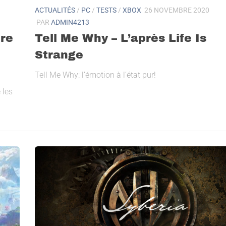
ACTUALITÉS
/
PC
/
TESTS
/
XBOX
26 NOVEMBRE 2020
PAR
ADMIN4213
Tell Me Why – L’après Life Is
ure
Strange
Tell Me Why: l’émotion à l’état pur!
 les