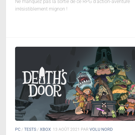
Ne manquez pas la sortie de ce RPG d’action-aventure
irrésistiblement mignon !
PC
/
TESTS
/
XBOX
13 AOÛT 2021
PAR
VOLU NORD