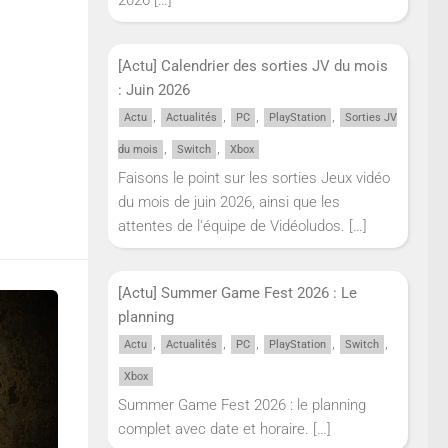
[Actu] Calendrier des sorties JV du mois
: Juin 2026
,
,
,
,
Actu
Actualités
PC
PlayStation
Sorties JV
,
,
du mois
Switch
Xbox
Faisons le point sur les sorties Jeux vidéo
du mois de juin 2026, ainsi que les
attentes de l'équipe de Vidéoludos.
[…]
[Actu] Summer Game Fest 2026 : Le
planning
,
,
,
,
,
Actu
Actualités
PC
PlayStation
Switch
Xbox
Summer Game Fest 2026 : le planning
complet avec date et horaire.
[…]