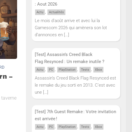
: Aout 2026
,
Actu
Actualités
Le mois d’août arrive et avec lui la
Gamescom 2026 qui amènera son lot
d’annonces en
[…]
[Test] Assassin’s Creed Black
Flag Resynced : Un remake inutile ?
RD
,
,
,
,
Actu
PC
PlayStation
Tests
Xbox
rn –
Assassin’s Creed Black Flag Resynced est
le remake du jeu sorti en 2013. C’est avec
une
[…]
e taverne
[Test] 7th Guest Remake : Votre invitation
est arrivée !
,
,
,
,
Actu
PC
PlayStation
Tests
Xbox