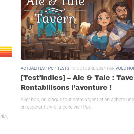
ACTUALITÉS
/
PC
/
TESTS
10 OCTOBRE 2024
PAR
VOLU NO
[Test’indies] – Ale & Tale : Tave
Rentabilisons l’aventure !
Aller hop, on claque tout notre argent et on achète un
en espérant vivre la belle vie ! Par...
dia,