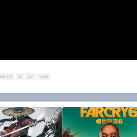
il découvre le large éventail de fonctionnalités du mode p
à la façon d’améliorer leurs propres photos de paysages vi
 Pete sélectionne une série de plans pour ses prises de v
 que l’on retrouve dans
DEATH STRANDING
.
 invite à découvrir le test de Potje
ici
sur la version PC du 
 photo
pc
ps4
video