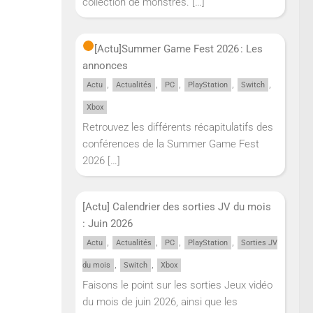
collection de monstres.
[…]
[Actu]
Summer Game Fest 2026 : Les
annonces
,
,
,
,
,
Actu
Actualités
PC
PlayStation
Switch
Xbox
Retrouvez les différents récapitulatifs des
conférences de la Summer Game Fest
2026
[…]
[Actu] Calendrier des sorties JV du mois
: Juin 2026
,
,
,
,
Actu
Actualités
PC
PlayStation
Sorties JV
,
,
du mois
Switch
Xbox
Faisons le point sur les sorties Jeux vidéo
du mois de juin 2026, ainsi que les