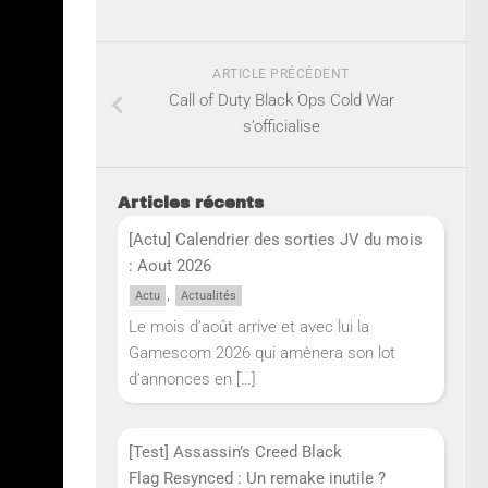
ARTICLE PRÉCÉDENT
Call of Duty Black Ops Cold War
s’officialise
Articles récents
[Actu] Calendrier des sorties JV du mois
: Aout 2026
,
Actu
Actualités
Le mois d’août arrive et avec lui la
Gamescom 2026 qui amènera son lot
d’annonces en
[…]
[Test] Assassin’s Creed Black
Flag Resynced : Un remake inutile ?