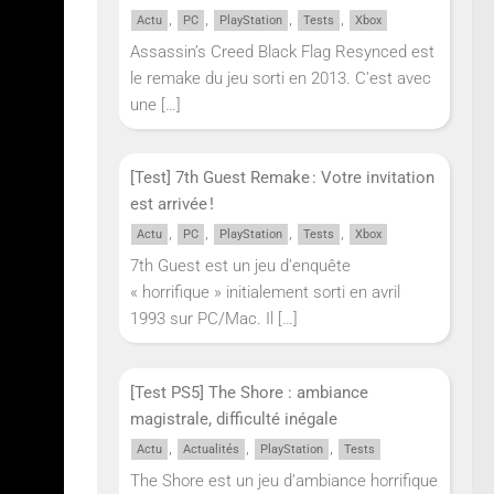
,
,
,
,
Actu
PC
PlayStation
Tests
Xbox
Assassin’s Creed Black Flag Resynced est
le remake du jeu sorti en 2013. C’est avec
une
[…]
[Test] 7th Guest Remake : Votre invitation
est arrivée !
,
,
,
,
Actu
PC
PlayStation
Tests
Xbox
7th Guest est un jeu d’enquête
« horrifique » initialement sorti en avril
1993 sur PC/Mac. Il
[…]
ie
IMA
18 et
[Test PS5] The Shore : ambiance
magistrale, difficulté inégale
uniques
,
,
,
Actu
Actualités
PlayStation
Tests
es, à
The Shore est un jeu d’ambiance horrifique
on