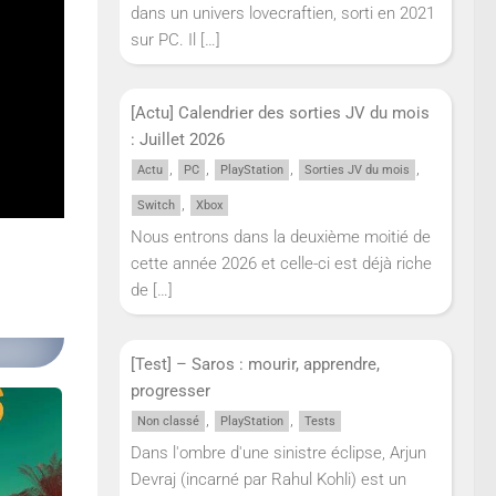
dans un univers lovecraftien, sorti en 2021
hoto et
sur PC. Il
[…]
rtuels.
ue, en
[Actu] Calendrier des sorties JV du mois
: Juillet 2026
jeu.
,
,
,
,
Actu
PC
PlayStation
Sorties JV du mois
,
Switch
Xbox
Nous entrons dans la deuxième moitié de
cette année 2026 et celle-ci est déjà riche
de
[…]
[Test] – Saros : mourir, apprendre,
progresser
,
,
Non classé
PlayStation
Tests
Dans l'ombre d'une sinistre éclipse, Arjun
Devraj (incarné par Rahul Kohli) est un