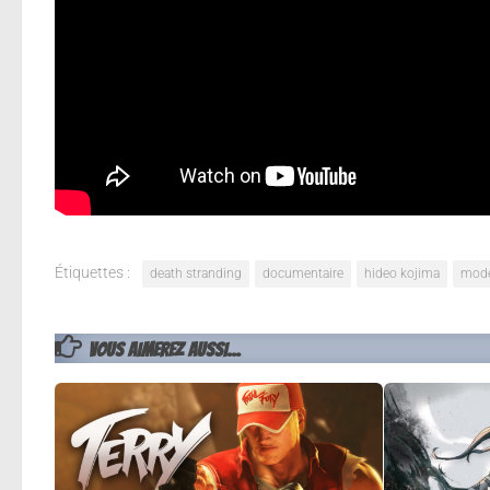
aventure à travers les paysages du jeu, dans lequel 
où il donne de précieux conseils aux joueurs quant 
On y découvre également les raisons pour lesquelles
détaillant pourquoi ils reflètent les environnements
Death Stranding est disponible sur PC & PS4, je vous
Étiquettes :
death stranding
documentaire
hideo kojima
mode
VOUS AIMEREZ AUSSI...