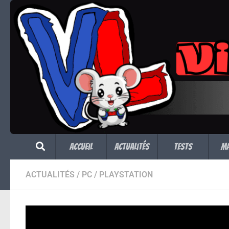
Skip to content
Accueil
Actualités
Tests
M
ACTUALITÉS
/
PC
/
PLAYSTATION
Un petit document