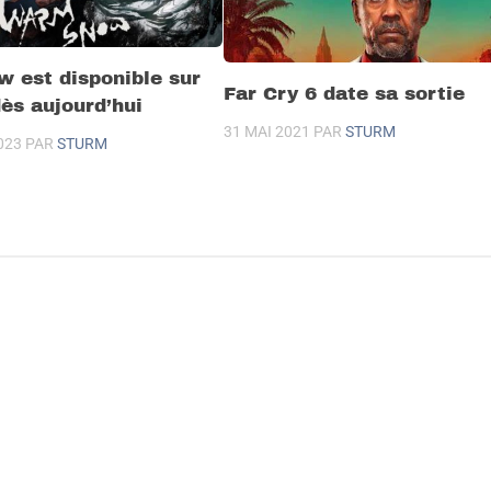
 est disponible sur
Far Cry 6 date sa sortie
ès aujourd’hui
31 MAI 2021
PAR
STURM
023
PAR
STURM