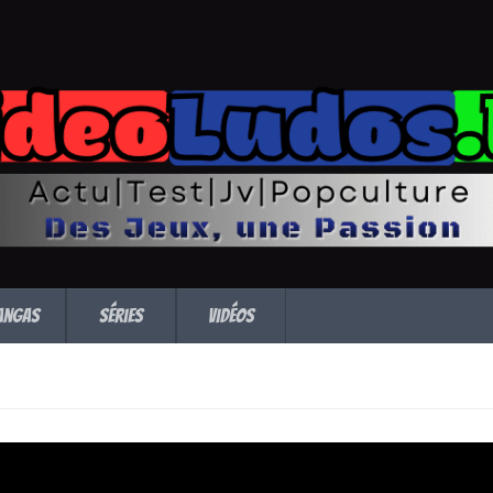
angas
Séries
Vidéos
aire pour la