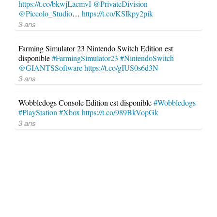
https://t.co/bkwjLacmvI
@PrivateDivision
@Piccolo_Studio
…
https://t.co/KSIkpy2pik
3 ans
Farming Simulator 23 Nintendo Switch Edition est
disponible
#FarmingSimulator23
#NintendoSwitch
@GIANTSSoftware
https://t.co/gIUS0s6d3N
3 ans
Wobbledogs Console Edition est disponible
#Wobbledogs
#PlayStation
#Xbox
https://t.co/989BkVopGk
3 ans