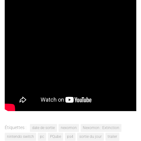
Nexomon : Extinction est disponible au tarif de 19.99€ sur PC,
PS4 et Nintendo Switch. Une version Xbox One du titre
arrivera un peu plus tard au mois de Septembre.
Étiquettes :
date de sortie
nexomon
Nexomon : Extinction
nintendo switch
pc
PQube
ps4
sortie du jour
trailer