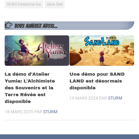
VEWO Interactive Inc
xbox One
VOUS AIMEREZ AUSSI...
La démo d’Atelier
Une démo pour SAND
Yumia: L’Alchimiste
LAND est désormais
des Souvenirs et la
disponible
Terre Rêvée est
19 MARS 2024
PAR
STURM
disponible
18 MARS 2025
PAR
STURM