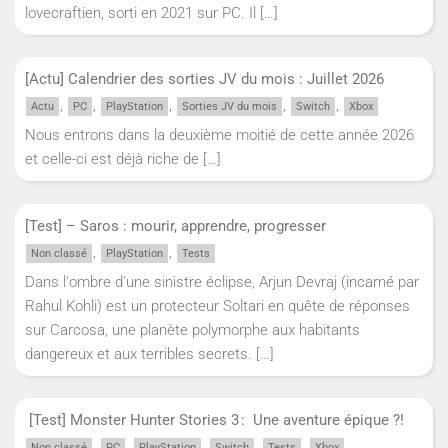
lovecraftien, sorti en 2021 sur PC. Il
[…]
[Actu] Calendrier des sorties JV du mois : Juillet 2026
,
,
,
,
,
Actu
PC
PlayStation
Sorties JV du mois
Switch
Xbox
Nous entrons dans la deuxième moitié de cette année 2026
et celle-ci est déjà riche de
[…]
[Test] – Saros : mourir, apprendre, progresser
,
,
Non classé
PlayStation
Tests
Dans l'ombre d'une sinistre éclipse, Arjun Devraj (incarné par
Rahul Kohli) est un protecteur Soltari en quête de réponses
sur Carcosa, une planète polymorphe aux habitants
dangereux et aux terribles secrets.
[…]
[Test] Monster Hunter Stories 3 : Une aventure épique ?!
,
,
,
,
,
Non classé
PC
PlayStation
Switch
Tests
Xbox