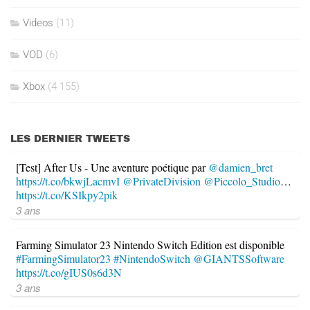
Videos
(11)
VOD
(6)
Xbox
(4 155)
LES DERNIER TWEETS
[Test] After Us - Une aventure poétique par
@damien_bret
https://t.co/bkwjLacmvI
@PrivateDivision
@Piccolo_Studio
…
https://t.co/KSIkpy2pik
3 ans
Farming Simulator 23 Nintendo Switch Edition est disponible
#FarmingSimulator23
#NintendoSwitch
@GIANTSSoftware
https://t.co/gIUS0s6d3N
3 ans