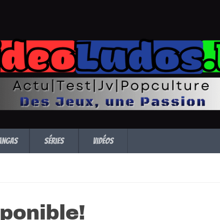
angas
Séries
Vidéos
ponible!