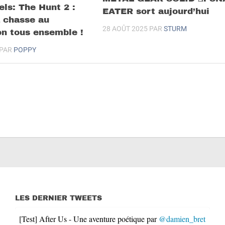
els: The Hunt 2 :
EATER sort aujourd’hui
a chasse au
28 AOÛT 2025
PAR
STURM
n tous ensemble !
PAR
POPPY
LES DERNIER TWEETS
[Test] After Us - Une aventure poétique par
@damien_bret