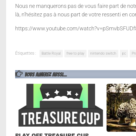
Nous ne manquerons pas de vous faire part de notre
là, n’hésitez pas à nous part de votre ressenti en 
https://www.youtube.com/watch?v=pSmvbSFUDf8
Étiquettes :
Battle Royal
free to play
nintendo switch
pc
Pr
VOUS AIMEREZ AUSSI...
PLAY OFF TREASURE CUP