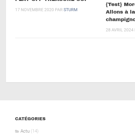
{Test} Mor
17 NOVEMBRE 2020
PAR
STURM
Allons à l
champigno
28 AVRIL 2024
CATÉGORIES
Actu
(14)