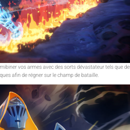
mibiner vos armes avec des sorts dévastateur tels que de
es afin de régner sur le champ de bataille.