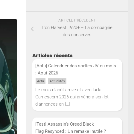
ARTICLE PRÉCÉDENT
Iron Harvest 1920+ – La compagnie
des conserves
Articles récents
[Actu] Calendrier des sorties JV du mois
: Aout 2026
,
Actu
Actualités
Le mois d’août arrive et avec lui la
Gamescom 2026 qui amènera son lot
d’annonces en
[…]
[Test] Assassin’s Creed Black
Flag Resynced : Un remake inutile ?