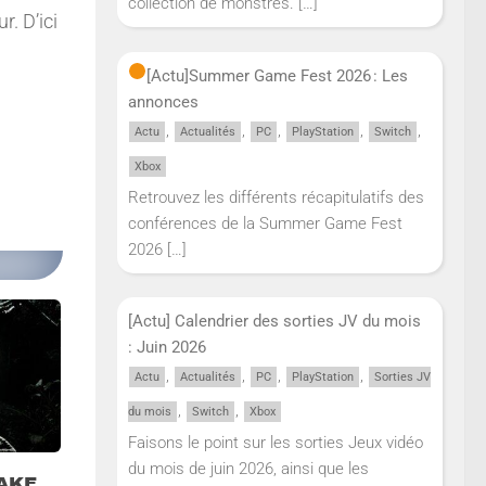
collection de monstres.
[…]
. D’ici
[Actu]
Summer Game Fest 2026 : Les
annonces
,
,
,
,
,
Actu
Actualités
PC
PlayStation
Switch
Xbox
Retrouvez les différents récapitulatifs des
conférences de la Summer Game Fest
2026
[…]
[Actu] Calendrier des sorties JV du mois
: Juin 2026
,
,
,
,
Actu
Actualités
PC
PlayStation
Sorties JV
,
,
du mois
Switch
Xbox
Faisons le point sur les sorties Jeux vidéo
du mois de juin 2026, ainsi que les
NAKE