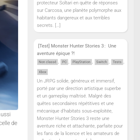
protecteur Soltari en quête de réponses
sur Carcosa, une planète polymorphe aux
habitants dangereux et aux terribles
secrets.
[…]
[Test] Monster Hunter Stories 3 : Une
aventure épique ?!
,
,
,
,
,
Non classé
PC
PlayStation
Switch
Tests
Xbox
Un JRPG solide, généreux et immersif,
porté par une direction artistique superbe
et un gameplay maîtrisé. Malgré des
quêtes secondaires répétitives et une
mécanique d’habitats sous‑exploitée,
aussi
Monster Hunter Stories 3 reste une
elle de
aventure riche et attachante, parfaite pour
les fans de la licence et les amateurs de