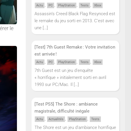
,
,
,
,
Actu
PC
PlayStation
Tests
Xbox
Assassin’s Creed Black Flag Resynced est
le remake du jeu sorti en 2013. C’est avec
érer le
une
[…]
[Test] 7th Guest Remake : Votre invitation
est arrivée !
,
,
,
,
Actu
PC
PlayStation
Tests
Xbox
7th Guest est un jeu d’enquête
« horrifique » initialement sorti en avril
1993 sur PC/Mac. Il
[…]
[Test PS5] The Shore : ambiance
magistrale, difficulté inégale
,
,
,
Actu
Actualités
PlayStation
Tests
The Shore est un jeu d’ambiance horrifique