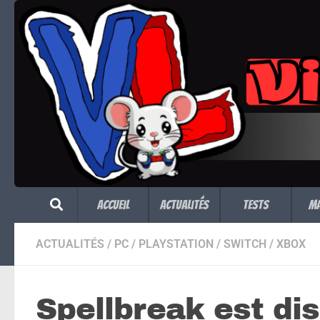
Skip to content
Accueil
Actualités
Tests
M
ACTUALITÉS
/
PC
/
PLAYSTATION
/
SWITCH
/
XBOX
Spellbreak est dis