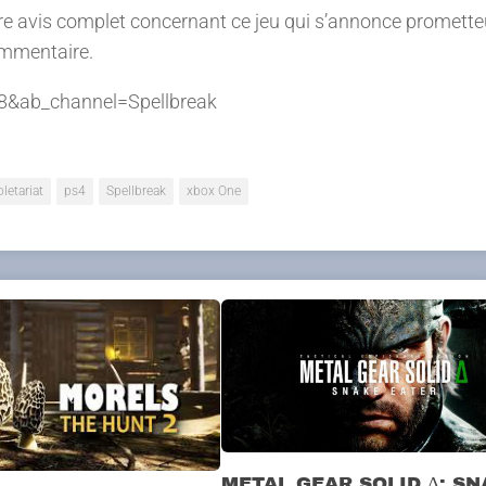
 avis complet concernant ce jeu qui s’annonce prometteur
commentaire.
&ab_channel=Spellbreak
oletariat
ps4
Spellbreak
xbox One
METAL GEAR SOLID Δ: S