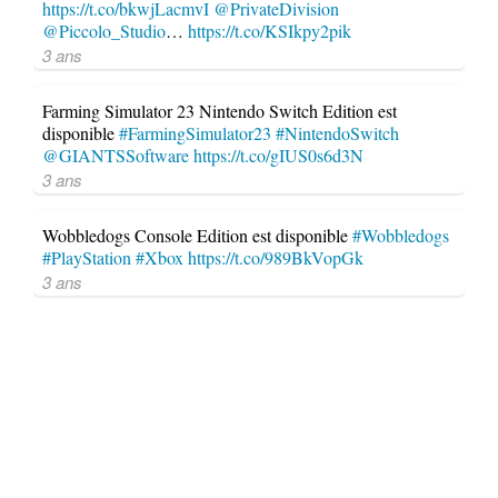
https://t.co/bkwjLacmvI
@PrivateDivision
@Piccolo_Studio
…
https://t.co/KSIkpy2pik
3 ans
Farming Simulator 23 Nintendo Switch Edition est
disponible
#FarmingSimulator23
#NintendoSwitch
@GIANTSSoftware
https://t.co/gIUS0s6d3N
3 ans
Wobbledogs Console Edition est disponible
#Wobbledogs
#PlayStation
#Xbox
https://t.co/989BkVopGk
3 ans