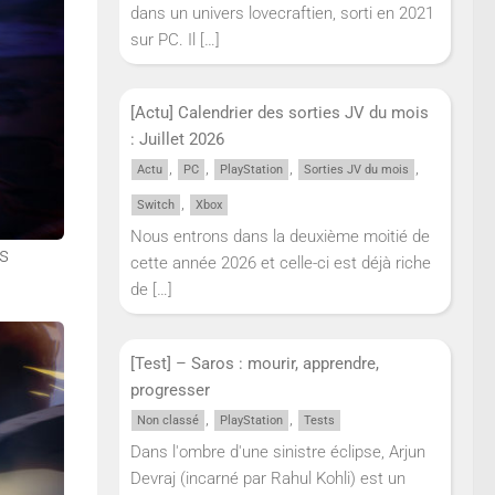
dans un univers lovecraftien, sorti en 2021
sur PC. Il
[…]
[Actu] Calendrier des sorties JV du mois
: Juillet 2026
,
,
,
,
Actu
PC
PlayStation
Sorties JV du mois
,
Switch
Xbox
Nous entrons dans la deuxième moitié de
s
cette année 2026 et celle-ci est déjà riche
de
[…]
[Test] – Saros : mourir, apprendre,
progresser
,
,
Non classé
PlayStation
Tests
Dans l'ombre d'une sinistre éclipse, Arjun
Devraj (incarné par Rahul Kohli) est un