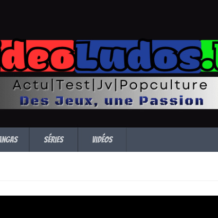
angas
Séries
Vidéos
date sur Apex Legen