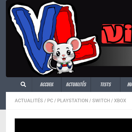
Skip to content
Accueil
Actualités
Tests
M
ACTUALITÉS
/
PC
/
PLAYSTATION
/
SWITCH
/
XBOX
Le cross-play se 