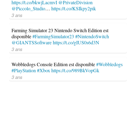
https://t.co/bkwjLacmvI
@PrivateDivision
@Piccolo_Studio
…
https://t.co/KSIkpy2pik
3 ans
Farming Simulator 23 Nintendo Switch Edition est
disponible
#FarmingSimulator23
#NintendoSwitch
@GIANTSSoftware
https://t.co/gIUS0s6d3N
3 ans
Wobbledogs Console Edition est disponible
#Wobbledogs
#PlayStation
#Xbox
https://t.co/989BkVopGk
3 ans