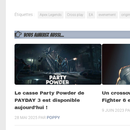
Étiquettes :
Apex Legends
Cross play
EA
evenement
origi
VOUS AIMEREZ AUSSI...
Le casse Party Powder de
Un crossov
PAYDAY 3 est disponible
Fighter 6 
aujourd’hui !
9 JUIN 2023
P
28 MAI 2025
PAR
POPPY