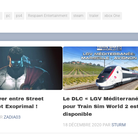
n
pc
ps4
Respawn Entertainment
steam
trailer
xbox One
er entre Street
Le DLC « LGV Méditerrané
et Exoprimal !
pour Train Sim World 2 es
disponible
AR
ZADIA03
18 DÉCEMBRE 2020
PAR
STURM