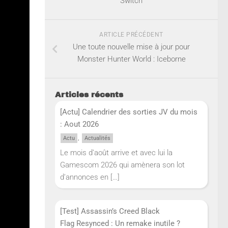
Switch
ARTICLE PRÉCÉDENT
Une toute nouvelle mise à jour pour
Monster Hunter World : Iceborne
Articles récents
[Actu] Calendrier des sorties JV du mois
: Aout 2026
,
Actu
Actualités
Le mois d’août arrive et avec lui la
Gamescom 2026 qui amènera son lot
d’annonces en
[…]
[Test] Assassin’s Creed Black
Flag Resynced : Un remake inutile ?