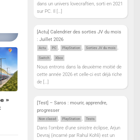
dans un univers lovecraftien, sorti en 2021
sur PC. Il
[…]
[Actu] Calendrier des sorties JV du mois
: Juillet 2026
,
,
,
,
Actu
PC
PlayStation
Sorties JV du mois
,
Switch
Xbox
Nous entrons dans la deuxième moitié de
cette année 2026 et celle-ci est déjà riche
de
[…]
e »
[Test] – Saros : mourir, apprendre,
t
progresser
,
,
Non classé
PlayStation
Tests
Dans l'ombre d'une sinistre éclipse, Arjun
Devraj (incarné par Rahul Kohli) est un