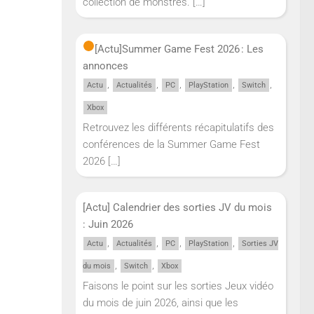
collection de monstres.
[…]
[Actu]
Summer Game Fest 2026 : Les
annonces
,
,
,
,
,
Actu
Actualités
PC
PlayStation
Switch
Xbox
Retrouvez les différents récapitulatifs des
conférences de la Summer Game Fest
2026
[…]
[Actu] Calendrier des sorties JV du mois
: Juin 2026
,
,
,
,
Actu
Actualités
PC
PlayStation
Sorties JV
,
,
du mois
Switch
Xbox
Faisons le point sur les sorties Jeux vidéo
du mois de juin 2026, ainsi que les