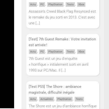
,
,
,
,
Actu
PC
PlayStation
Tests
Xbox
Assassin’s Creed Black Flag Resynced est
le remake du jeu sorti en 2013. C’est avec
une
[…]
pex
[Test] 7th Guest Remake : Votre invitation
maine
est arrivée !
 sera
,
,
,
,
Actu
PC
PlayStation
Tests
Xbox
7th Guest est un jeu d’enquête
« horrifique » initialement sorti en avril
ra du
1993 sur PC/Mac. Il
[…]
s zones
ement
t :
[Test PS5] The Shore : ambiance
magistrale, difficulté inégale
,
,
,
Actu
Actualités
PlayStation
Tests
The Shore est un jeu d’ambiance horrifique