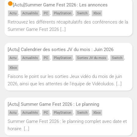
[Actu]
Summer Game Fest 2026 : Les annonces
,
,
,
,
,
Actu
Actualités
PC
PlayStation
Switch
Xbox
Retrouvez les différents récapitulatifs des conférences de la
Summer Game Fest 2026
[…]
[Actu] Calendrier des sorties JV du mois : Juin 2026
,
,
,
,
,
,
Actu
Actualités
PC
PlayStation
Sorties JV du mois
Switch
Xbox
Faisons le point sur les sorties Jeux vidéo du mois de juin
2026, ainsi que les attentes de l'équipe de Vidéoludos.
[…]
[Actu] Summer Game Fest 2026 : Le planning
,
,
,
,
,
Actu
Actualités
PC
PlayStation
Switch
Xbox
Summer Game Fest 2026 : le planning complet avec date et
horaire.
[…]