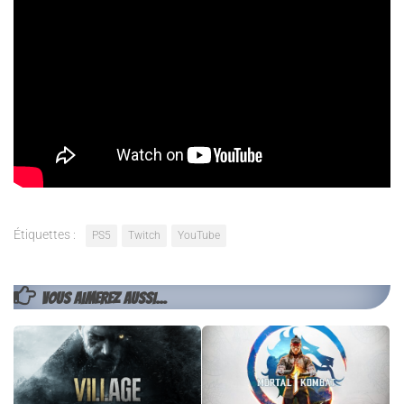
plateformes de diffusion à partir du
25 octobre
prochain.
Rediffusion de l’émission «
Play Arena
» du 11/10/20
Pour les retardataires, vous pouvez retrouver ci-dessus
l’émission Play Arena du 11/10. L’occasion de déocouvrir en
vidéo la Play House au coeur de laquelle nous allons passer de
bons moments au fil des prochaines semaines…
Étiquettes :
PS5
Twitch
YouTube
VOUS AIMEREZ AUSSI...