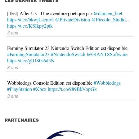
LES DERNIER TWEETS
[Test] After Us - Une aventure poétique par
@damien_bret
https://t.co/bkwjLacmvI
@PrivateDivision
@Piccolo_Studio
…
https://t.co/KSIkpy2pik
3 ans
Farming Simulator 23 Nintendo Switch Edition est disponible
#FarmingSimulator23
#NintendoSwitch
@GIANTSSoftware
https://t.co/gIUS0s6d3N
3 ans
Wobbledogs Console Edition est disponible
#Wobbledogs
#PlayStation
#Xbox
https://t.co/989BkVopGk
3 ans
PARTENAIRES