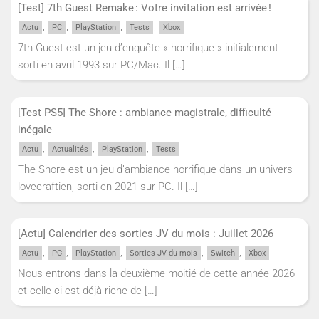
[Test] 7th Guest Remake : Votre invitation est arrivée !
,
,
,
,
Actu
PC
PlayStation
Tests
Xbox
7th Guest est un jeu d’enquête « horrifique » initialement
sorti en avril 1993 sur PC/Mac. Il
[…]
[Test PS5] The Shore : ambiance magistrale, difficulté
inégale
,
,
,
Actu
Actualités
PlayStation
Tests
The Shore est un jeu d’ambiance horrifique dans un univers
lovecraftien, sorti en 2021 sur PC. Il
[…]
[Actu] Calendrier des sorties JV du mois : Juillet 2026
,
,
,
,
,
Actu
PC
PlayStation
Sorties JV du mois
Switch
Xbox
Nous entrons dans la deuxième moitié de cette année 2026
et celle-ci est déjà riche de
[…]