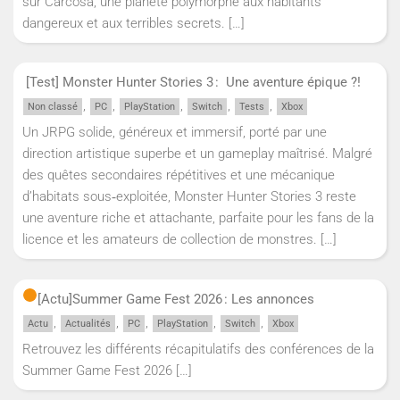
sur Carcosa, une planète polymorphe aux habitants
dangereux et aux terribles secrets.
[…]
[Test] Monster Hunter Stories 3 : Une aventure épique ?!
,
,
,
,
,
Non classé
PC
PlayStation
Switch
Tests
Xbox
Un JRPG solide, généreux et immersif, porté par une
direction artistique superbe et un gameplay maîtrisé. Malgré
des quêtes secondaires répétitives et une mécanique
d’habitats sous‑exploitée, Monster Hunter Stories 3 reste
une aventure riche et attachante, parfaite pour les fans de la
licence et les amateurs de collection de monstres.
[…]
[Actu]
Summer Game Fest 2026 : Les annonces
,
,
,
,
,
Actu
Actualités
PC
PlayStation
Switch
Xbox
Retrouvez les différents récapitulatifs des conférences de la
Summer Game Fest 2026
[…]