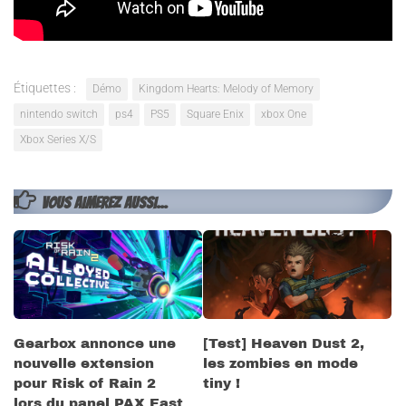
Étiquettes :
Démo
Kingdom Hearts: Melody of Memory
nintendo switch
ps4
PS5
Square Enix
xbox One
Xbox Series X/S
VOUS AIMEREZ AUSSI...
Gearbox annonce une
[Test] Heaven Dust 2,
nouvelle extension
les zombies en mode
pour Risk of Rain 2
tiny !
lors du panel PAX East