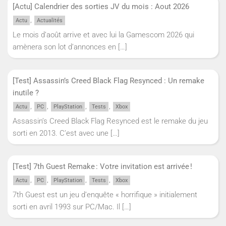
[Actu] Calendrier des sorties JV du mois : Aout 2026
,
Actu
Actualités
Le mois d’août arrive et avec lui la Gamescom 2026 qui
amènera son lot d’annonces en
[…]
[Test] Assassin’s Creed Black Flag Resynced : Un remake
inutile ?
,
,
,
,
Actu
PC
PlayStation
Tests
Xbox
Assassin’s Creed Black Flag Resynced est le remake du jeu
sorti en 2013. C’est avec une
[…]
[Test] 7th Guest Remake : Votre invitation est arrivée !
,
,
,
,
Actu
PC
PlayStation
Tests
Xbox
7th Guest est un jeu d’enquête « horrifique » initialement
sorti en avril 1993 sur PC/Mac. Il
[…]