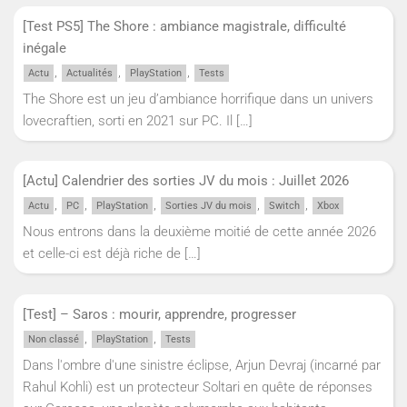
[Test PS5] The Shore : ambiance magistrale, difficulté
inégale
,
,
,
Actu
Actualités
PlayStation
Tests
The Shore est un jeu d’ambiance horrifique dans un univers
lovecraftien, sorti en 2021 sur PC. Il
[…]
[Actu] Calendrier des sorties JV du mois : Juillet 2026
,
,
,
,
,
Actu
PC
PlayStation
Sorties JV du mois
Switch
Xbox
Nous entrons dans la deuxième moitié de cette année 2026
et celle-ci est déjà riche de
[…]
[Test] – Saros : mourir, apprendre, progresser
,
,
Non classé
PlayStation
Tests
Dans l'ombre d'une sinistre éclipse, Arjun Devraj (incarné par
Rahul Kohli) est un protecteur Soltari en quête de réponses