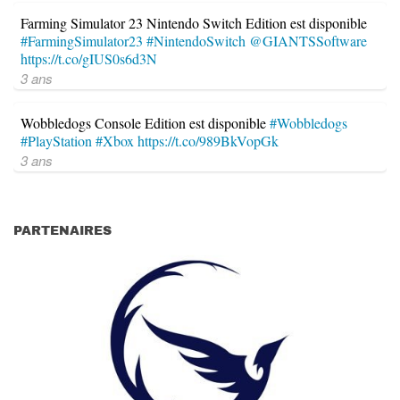
Farming Simulator 23 Nintendo Switch Edition est disponible
#FarmingSimulator23
#NintendoSwitch
@GIANTSSoftware
https://t.co/gIUS0s6d3N
3 ans
Wobbledogs Console Edition est disponible
#Wobbledogs
#PlayStation
#Xbox
https://t.co/989BkVopGk
3 ans
PARTENAIRES