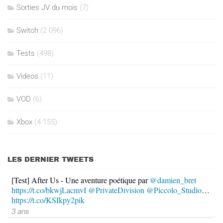
Sorties JV du mois
(7)
Switch
(2 096)
Tests
(498)
Videos
(11)
VOD
(6)
Xbox
(4 155)
LES DERNIER TWEETS
[Test] After Us - Une aventure poétique par
@damien_bret
https://t.co/bkwjLacmvI
@PrivateDivision
@Piccolo_Studio
…
https://t.co/KSIkpy2pik
3 ans