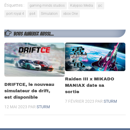
Étiquettes :
gaming minds studios
Kalypso Media
pc
port royal 4
ps4
Simulation
xbox One
VOUS AIMEREZ AUSSI...
Raiden III x MIKADO
DRIFTCE, le nouveau
MANIAX date sa
simulateur de drift,
sortie
est disponible
7 FÉVRIER 2023
PAR
STURM
12 MAI 2023
PAR
STURM