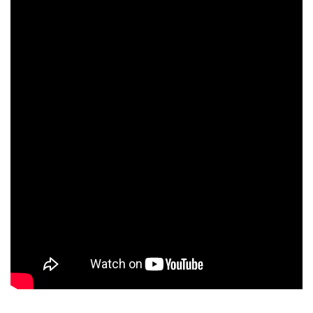
curieux de voguer sur d’autres mers que celles de
Sea of
Thieves
, vous prendrez plaisir à embarquer à bord ce petit jeu
bien sympathique que je vous recommande…
Positif
Durée de vie correcte
Une bande son agréable
L’immensité de la map
Le réalisme des échanges commerciaux
Négatif
Le manque de diversité de la flore
Peut mieux faire graphiquement
Système de combat perfectible