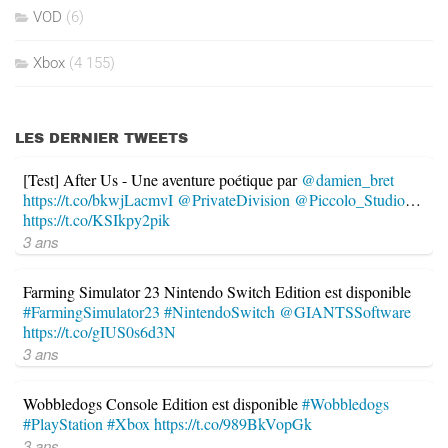
VOD
(6)
Xbox
(4 155)
LES DERNIER TWEETS
[Test] After Us - Une aventure poétique par
@damien_bret
https://t.co/bkwjLacmvI
@PrivateDivision
@Piccolo_Studio
…
https://t.co/KSIkpy2pik
3 ans
Farming Simulator 23 Nintendo Switch Edition est disponible
#FarmingSimulator23
#NintendoSwitch
@GIANTSSoftware
https://t.co/gIUS0s6d3N
3 ans
Wobbledogs Console Edition est disponible
#Wobbledogs
#PlayStation
#Xbox
https://t.co/989BkVopGk
3 ans