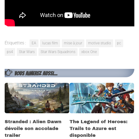
Star Wars Squadrons est disponible sur PC, Ps4 et Xbox One
au tarif de 39.99€. Vous pouvez retrouver le test de Piwi
ici
.
Étiquettes :
EA
lucas film
mise à jour
motive studio
pc
ps4
Star Wars
Star Wars Squadrons
xbox One
VOUS AIMEREZ AUSSI...
Stranded : Alien Dawn
The Legend of Heroes:
dévoile son accolade
Trails to Azure est
trailer
disponible