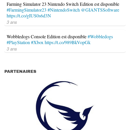
Farming Simulator 23 Nintendo Switch Edition est disponible
#FarmingSimulator23
#NintendoSwitch
@GIANTSSoftware
https://t.co/gIUS0s6d3N
3 ans
Wobbledogs Console Edition est disponible
#Wobbledogs
#PlayStation
#Xbox
https://t.co/989BkVopGk
3 ans
PARTENAIRES