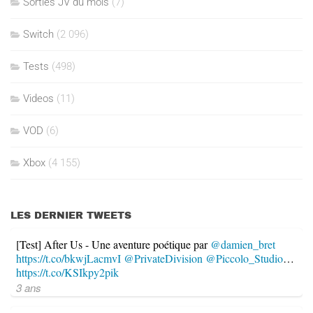
Sorties JV du mois
(7)
Switch
(2 096)
Tests
(498)
Videos
(11)
VOD
(6)
Xbox
(4 155)
LES DERNIER TWEETS
[Test] After Us - Une aventure poétique par
@damien_bret
https://t.co/bkwjLacmvI
@PrivateDivision
@Piccolo_Studio
…
https://t.co/KSIkpy2pik
3 ans