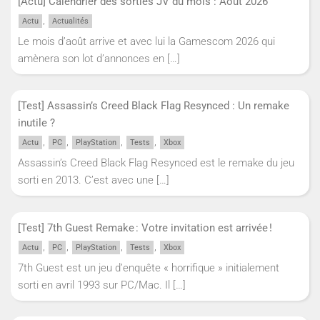
[Actu] Calendrier des sorties JV du mois : Aout 2026
,
Actu
Actualités
Le mois d’août arrive et avec lui la Gamescom 2026 qui
amènera son lot d’annonces en
[…]
[Test] Assassin’s Creed Black Flag Resynced : Un remake
inutile ?
,
,
,
,
Actu
PC
PlayStation
Tests
Xbox
Assassin’s Creed Black Flag Resynced est le remake du jeu
sorti en 2013. C’est avec une
[…]
[Test] 7th Guest Remake : Votre invitation est arrivée !
,
,
,
,
Actu
PC
PlayStation
Tests
Xbox
7th Guest est un jeu d’enquête « horrifique » initialement
sorti en avril 1993 sur PC/Mac. Il
[…]