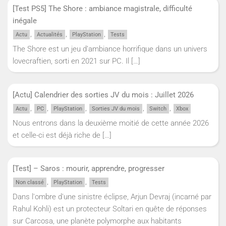
[Test PS5] The Shore : ambiance magistrale, difficulté
inégale
,
,
,
Actu
Actualités
PlayStation
Tests
The Shore est un jeu d’ambiance horrifique dans un univers
lovecraftien, sorti en 2021 sur PC. Il
[…]
[Actu] Calendrier des sorties JV du mois : Juillet 2026
,
,
,
,
,
Actu
PC
PlayStation
Sorties JV du mois
Switch
Xbox
Nous entrons dans la deuxième moitié de cette année 2026
et celle-ci est déjà riche de
[…]
[Test] – Saros : mourir, apprendre, progresser
,
,
Non classé
PlayStation
Tests
Dans l'ombre d'une sinistre éclipse, Arjun Devraj (incarné par
Rahul Kohli) est un protecteur Soltari en quête de réponses
sur Carcosa, une planète polymorphe aux habitants