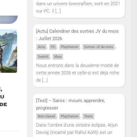
dans un univers lovecraftien, sorti en 2021
sur PC. Il
[…]
[Actu] Calendrier des sorties JV du mois
: Juillet 2026
,
,
,
,
Actu
PC
PlayStation
Sorties JV du mois
,
Switch
Xbox
Nous entrons dans la deuxième moitié de
cette année 2026 et celle-ci est déjà riche
de
[…]
,
EU
[Test] – Saros : mourir, apprendre,
DE
progresser
,
,
Non classé
PlayStation
Tests
Dans l'ombre d'une sinistre éclipse, Arjun
Devraj (incarné par Rahul Kohli) est un