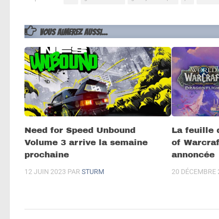
VOUS AIMEREZ AUSSI...
Need for Speed Unbound
La feuille
Volume 3 arrive la semaine
of Warcraf
prochaine
annoncée
12 JUIN 2023
PAR
STURM
20 DÉCEMBRE 