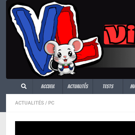
Skip to content
Accueil
Actualités
Tests
M
ACTUALITÉS
/
PC
Le DLC Game of C