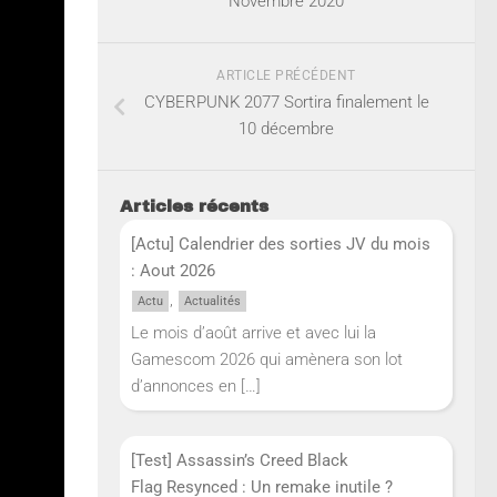
Novembre 2020
ARTICLE PRÉCÉDENT
CYBERPUNK 2077 Sortira finalement le
10 décembre
Articles récents
[Actu] Calendrier des sorties JV du mois
: Aout 2026
,
Actu
Actualités
Le mois d’août arrive et avec lui la
Gamescom 2026 qui amènera son lot
d’annonces en
[…]
[Test] Assassin’s Creed Black
Flag Resynced : Un remake inutile ?