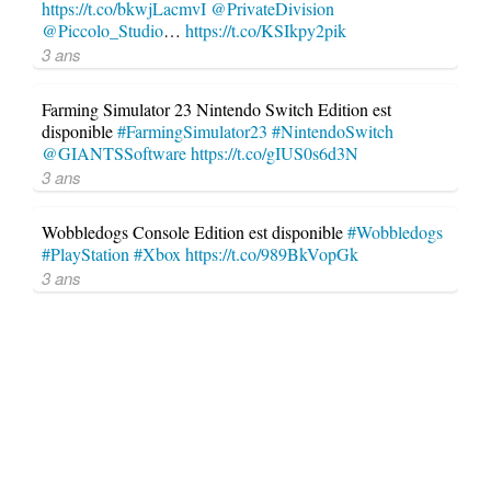
https://t.co/bkwjLacmvI
@PrivateDivision
@Piccolo_Studio
…
https://t.co/KSIkpy2pik
3 ans
Farming Simulator 23 Nintendo Switch Edition est
disponible
#FarmingSimulator23
#NintendoSwitch
@GIANTSSoftware
https://t.co/gIUS0s6d3N
3 ans
Wobbledogs Console Edition est disponible
#Wobbledogs
#PlayStation
#Xbox
https://t.co/989BkVopGk
3 ans