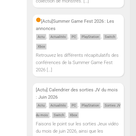
collection de monstres.
[…]
[Actu]
Summer Game Fest 2026 : Les
annonces
,
,
,
,
,
Actu
Actualités
PC
PlayStation
Switch
Xbox
Retrouvez les différents récapitulatifs des
conférences de la Summer Game Fest
2026
[…]
[Actu] Calendrier des sorties JV du mois
: Juin 2026
,
,
,
,
Actu
Actualités
PC
PlayStation
Sorties JV
,
,
du mois
Switch
Xbox
Faisons le point sur les sorties Jeux vidéo
du mois de juin 2026, ainsi que les