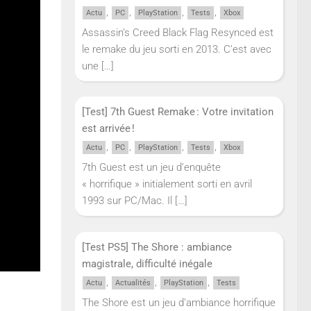
,
,
,
,
Actu
PC
PlayStation
Tests
Xbox
Assassin’s Creed Black Flag Resynced est
le remake du jeu sorti en 2013. C’est avec
une
[…]
[Test] 7th Guest Remake : Votre invitation
lement
est arrivée !
,
,
,
,
Actu
PC
PlayStation
Tests
Xbox
7th Guest est un jeu d’enquête
 de
« horrifique » initialement sorti en avril
 la
1993 sur PC/Mac. Il
[…]
[Test PS5] The Shore : ambiance
magistrale, difficulté inégale
,
,
,
Actu
Actualités
PlayStation
Tests
The Shore est un jeu d’ambiance horrifique