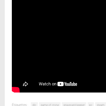
Le tout nouveau DLC de Graveyard Keeper nommé 
au tarif de 7.99€. Voici son trailer :
Pour rappel, le titre nous met dans la peau d’un ga
nombreuses heures de jeu (3 à 10 heures) où vous d
prospérité. Vous pourrez retrouver entre autres un va
mystérieuse de votre prédécesseur et participez à l
Étiquettes :
dlc
game of crone
graveyard keeper
pc
steam