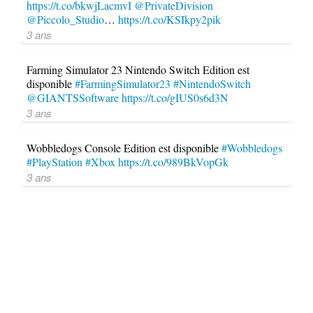
https://t.co/bkwjLacmvI
@PrivateDivision
@Piccolo_Studio
…
https://t.co/KSIkpy2pik
3 ans
Farming Simulator 23 Nintendo Switch Edition est
disponible
#FarmingSimulator23
#NintendoSwitch
@GIANTSSoftware
https://t.co/gIUS0s6d3N
3 ans
Wobbledogs Console Edition est disponible
#Wobbledogs
#PlayStation
#Xbox
https://t.co/989BkVopGk
3 ans