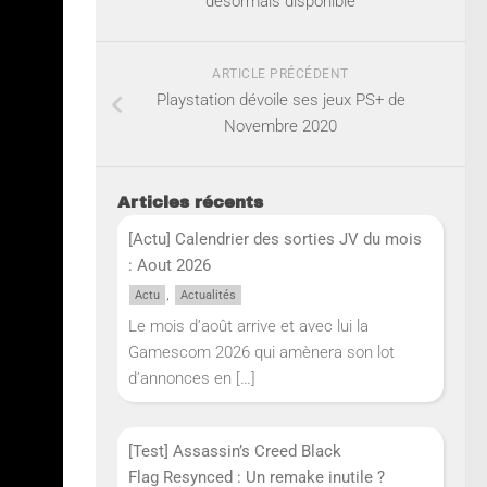
désormais disponible
ARTICLE PRÉCÉDENT
Playstation dévoile ses jeux PS+ de
Novembre 2020
Articles récents
[Actu] Calendrier des sorties JV du mois
: Aout 2026
,
Actu
Actualités
Le mois d’août arrive et avec lui la
Gamescom 2026 qui amènera son lot
d’annonces en
[…]
[Test] Assassin’s Creed Black
Flag Resynced : Un remake inutile ?