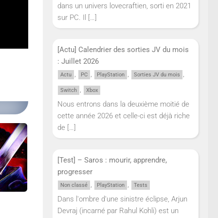
dans un univers lovecraftien, sorti en 2021
uple
sur PC. Il
[…]
ffel.
[Actu] Calendrier des sorties JV du mois
: Juillet 2026
,
,
,
,
Actu
PC
PlayStation
Sorties JV du mois
,
Switch
Xbox
Nous entrons dans la deuxième moitié de
cette année 2026 et celle-ci est déjà riche
de
[…]
[Test] – Saros : mourir, apprendre,
progresser
,
,
Non classé
PlayStation
Tests
Dans l'ombre d'une sinistre éclipse, Arjun
Devraj (incarné par Rahul Kohli) est un