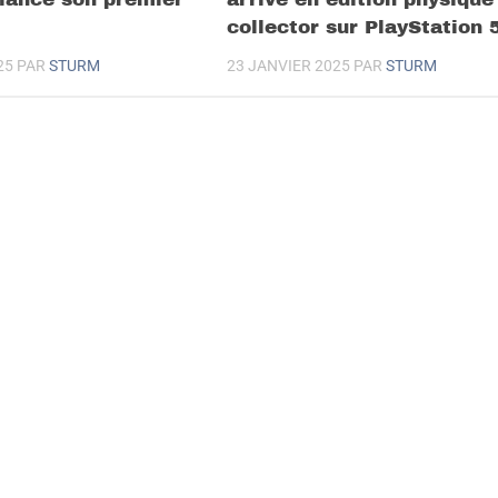
collector sur PlayStation 
25
PAR
STURM
23 JANVIER 2025
PAR
STURM