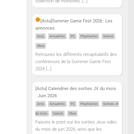
collection de monstres.
[…]
[Actu]
Summer Game Fest 2026 : Les
annonces
,
,
,
,
,
Actu
Actualités
PC
PlayStation
Switch
Xbox
Retrouvez les différents récapitulatifs des
conférences de la Summer Game Fest
2026
[…]
[Actu] Calendrier des sorties JV du mois
: Juin 2026
,
,
,
,
Actu
Actualités
PC
PlayStation
Sorties JV
,
,
du mois
Switch
Xbox
Faisons le point sur les sorties Jeux vidéo
du mois de juin 2026, ainsi que les