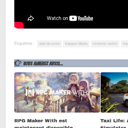
unes aux autres, utilisez de nouveaux moyens de tr
faire des raids afin de voler les merveilles du monde 
Étiquettes :
date de sortie
Kalypso Media
nintendo switch
trai
VOUS AIMEREZ AUSSI...
RPG Maker With est
Taxi Life: 
maintenant disponible
Simulator