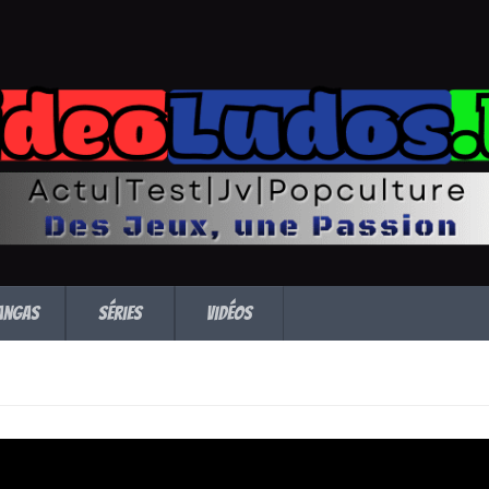
angas
Séries
Vidéos
ue sur Nintendo Swic