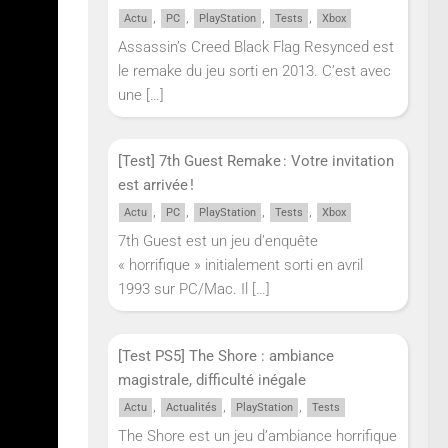
,
,
,
,
Actu
PC
PlayStation
Tests
Xbox
Assassin’s Creed Black Flag Resynced est
le remake du jeu sorti en 2013. C’est avec
une
[…]
ntendo.
[Test] 7th Guest Remake : Votre invitation
r de
est arrivée !
,
,
,
,
Actu
PC
PlayStation
Tests
Xbox
ux
7th Guest est un jeu d’enquête
« horrifique » initialement sorti en avril
 des
1993 sur PC/Mac. Il
[…]
[Test PS5] The Shore : ambiance
 la
magistrale, difficulté inégale
,
,
,
Actu
Actualités
PlayStation
Tests
The Shore est un jeu d’ambiance horrifique
les les