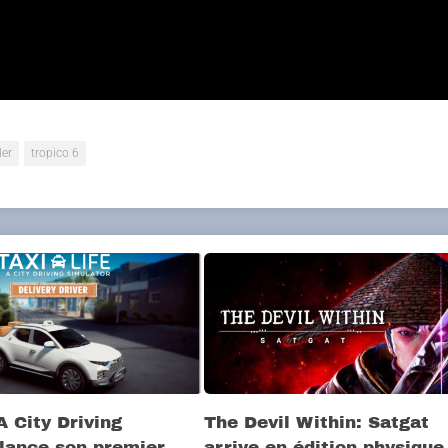
ansport et de nouvelles infrastructures. Envoyez votre pe
telles que la Statue de la Liberté ou bien encore, la Tour Ei
ler
tropico 6
A City Driving
The Devil Within: Satgat
 lance son premier
arrive en édition physique