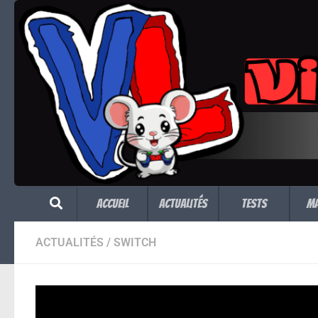
Skip to content
Accueil
Actualités
Tests
M
ACTUALITÉS
/
SWITCH
Tropico 6 débarq