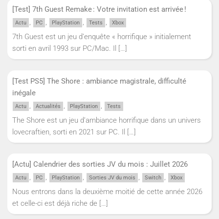
[Test] 7th Guest Remake : Votre invitation est arrivée !
,
,
,
,
Actu
PC
PlayStation
Tests
Xbox
7th Guest est un jeu d’enquête « horrifique » initialement
sorti en avril 1993 sur PC/Mac. Il
[…]
[Test PS5] The Shore : ambiance magistrale, difficulté
inégale
,
,
,
Actu
Actualités
PlayStation
Tests
The Shore est un jeu d’ambiance horrifique dans un univers
lovecraftien, sorti en 2021 sur PC. Il
[…]
[Actu] Calendrier des sorties JV du mois : Juillet 2026
,
,
,
,
,
Actu
PC
PlayStation
Sorties JV du mois
Switch
Xbox
Nous entrons dans la deuxième moitié de cette année 2026
et celle-ci est déjà riche de
[…]