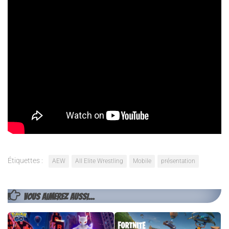
qui arrivera sur consoles de génération actuelle et la nouvelle.
Pas de date de sortie cependant un studio est derrière tout ça,
Yuke’s
qui est à l’origine de toute les WW2K de ces dernières
années (sauf le 20 où 2K etait le seul développeur). C’est très
court (le jeu est présenté entre 5.10 à 6.22) et on y voit Kenny
Omega, Chris Jerricho (premier champion du monde AEW) et
Hikaru Shida (actuelle championne du monde féminine AEW)
Une page se tourne du coté des jeux de catch ? Le temps nous
le diras !!!
Étiquettes :
AEW
All Elite Wrestling
Mobile
présentation
VOUS AIMEREZ AUSSI...