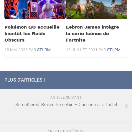
Pokémon GO accueille
Lebron James intègre
bientôt les Raids
la série Icônes de
Obscurs
Fortnite
18 MAI 2023
PAR
STURM
13 JUILLET 2021
PAR
STURM
PLUS D'ARTICLES !
ARTICLE SUIVANT
Remothered: Broken Porcelain – Cauchemar à l’hôtel
ARTICLE PRÉCÉDENT