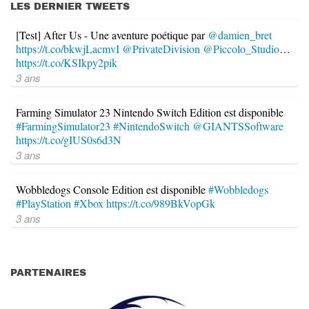
LES DERNIER TWEETS
[Test] After Us - Une aventure poétique par
@damien_bret
https://t.co/bkwjLacmvI
@PrivateDivision
@Piccolo_Studio
…
https://t.co/KSIkpy2pik
3 ans
Farming Simulator 23 Nintendo Switch Edition est disponible
#FarmingSimulator23
#NintendoSwitch
@GIANTSSoftware
https://t.co/gIUS0s6d3N
3 ans
Wobbledogs Console Edition est disponible
#Wobbledogs
#PlayStation
#Xbox
https://t.co/989BkVopGk
3 ans
PARTENAIRES