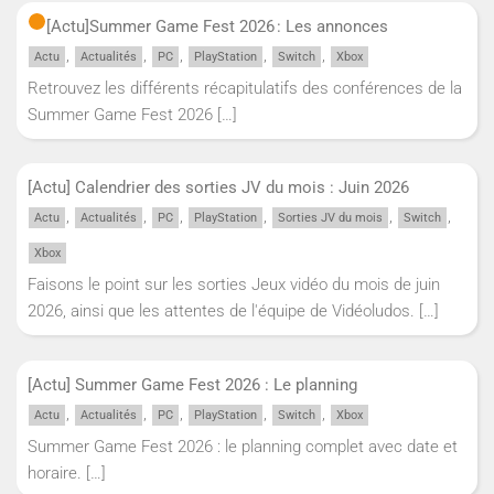
[Actu]
Summer Game Fest 2026 : Les annonces
,
,
,
,
,
Actu
Actualités
PC
PlayStation
Switch
Xbox
Retrouvez les différents récapitulatifs des conférences de la
Summer Game Fest 2026
[…]
[Actu] Calendrier des sorties JV du mois : Juin 2026
,
,
,
,
,
,
Actu
Actualités
PC
PlayStation
Sorties JV du mois
Switch
Xbox
Faisons le point sur les sorties Jeux vidéo du mois de juin
2026, ainsi que les attentes de l'équipe de Vidéoludos.
[…]
[Actu] Summer Game Fest 2026 : Le planning
,
,
,
,
,
Actu
Actualités
PC
PlayStation
Switch
Xbox
Summer Game Fest 2026 : le planning complet avec date et
horaire.
[…]