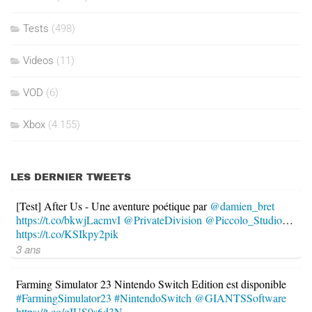
Tests
(498)
Videos
(11)
VOD
(6)
Xbox
(4 155)
LES DERNIER TWEETS
[Test] After Us - Une aventure poétique par
@damien_bret
https://t.co/bkwjLacmvI
@PrivateDivision
@Piccolo_Studio
…
https://t.co/KSIkpy2pik
3 ans
Farming Simulator 23 Nintendo Switch Edition est disponible
#FarmingSimulator23
#NintendoSwitch
@GIANTSSoftware
https://t.co/gIUS0s6d3N