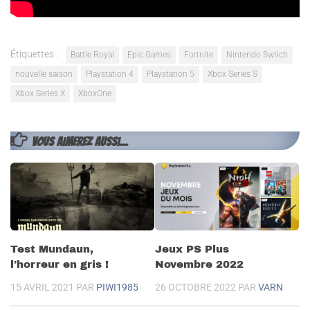
Étiquettes :
Battle Royal
Epic Games
Fortnite
Nintendo Swtich
nouvelle saison
Playstation 4
Playstation 5
Xbox Series S
Xbox Series X
XboxOne
VOUS AIMEREZ AUSSI...
Test Mundaun,
Jeux PS Plus
l’horreur en gris !
Novembre 2022
15 AVRIL 2021
PAR
PIWI1985
26 OCTOBRE 2022
PAR
VARN