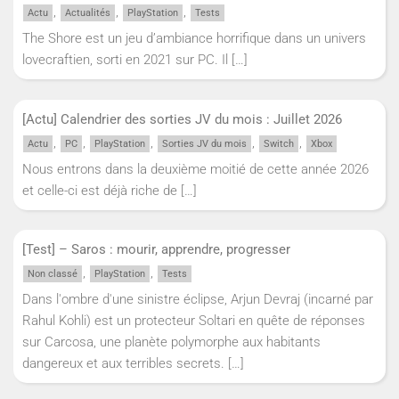
,
,
,
Actu
Actualités
PlayStation
Tests
The Shore est un jeu d’ambiance horrifique dans un univers
lovecraftien, sorti en 2021 sur PC. Il
[…]
[Actu] Calendrier des sorties JV du mois : Juillet 2026
,
,
,
,
,
Actu
PC
PlayStation
Sorties JV du mois
Switch
Xbox
Nous entrons dans la deuxième moitié de cette année 2026
et celle-ci est déjà riche de
[…]
[Test] – Saros : mourir, apprendre, progresser
,
,
Non classé
PlayStation
Tests
Dans l'ombre d'une sinistre éclipse, Arjun Devraj (incarné par
Rahul Kohli) est un protecteur Soltari en quête de réponses
sur Carcosa, une planète polymorphe aux habitants
dangereux et aux terribles secrets.
[…]