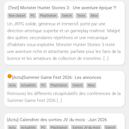
[Test] Monster Hunter Stories 3 : Une aventure épique ?!
,
,
,
,
,
Non classé
PC
PlayStation
Switch
Tests
Xbox
Un JRPG solide, généreux et immersif, porté par une
direction artistique superbe et un gameplay maîtrisé. Malgré
des quêtes secondaires répétitives et une mécanique
d’habitats sous‑exploitée, Monster Hunter Stories 3 reste
une aventure riche et attachante, parfaite pour les fans de la
licence et les amateurs de collection de monstres.
[…]
[Actu]
Summer Game Fest 2026 : Les annonces
,
,
,
,
,
Actu
Actualités
PC
PlayStation
Switch
Xbox
Retrouvez les différents récapitulatifs des conférences de la
Summer Game Fest 2026
[…]
[Actu] Calendrier des sorties JV du mois : Juin 2026
,
,
,
,
,
,
Actu
Actualités
PC
PlayStation
Sorties JV du mois
Switch