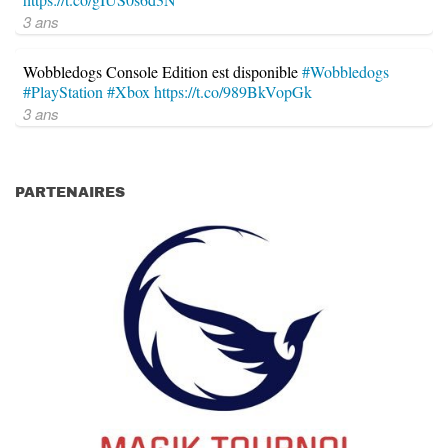
3 ans
Wobbledogs Console Edition est disponible
#Wobbledogs
#PlayStation
#Xbox
https://t.co/989BkVopGk
3 ans
PARTENAIRES