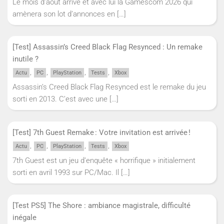
Le mois d’août arrive et avec lui la Gamescom 2026 qui
amènera son lot d’annonces en
[…]
[Test] Assassin’s Creed Black Flag Resynced : Un remake
inutile ?
,
,
,
,
Actu
PC
PlayStation
Tests
Xbox
Assassin’s Creed Black Flag Resynced est le remake du jeu
sorti en 2013. C’est avec une
[…]
[Test] 7th Guest Remake : Votre invitation est arrivée !
,
,
,
,
Actu
PC
PlayStation
Tests
Xbox
7th Guest est un jeu d’enquête « horrifique » initialement
sorti en avril 1993 sur PC/Mac. Il
[…]
[Test PS5] The Shore : ambiance magistrale, difficulté
inégale