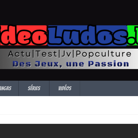
angas
Séries
Vidéos
 – Evil Dead arrive