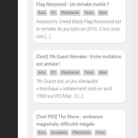
Flag Resynced : Un remake inutile ?
,
,
,
,
Actu
PC
PlayStation
Tests
Xbox
Assassin’s Creed Black Flag Resynced est
le remake du jeu sorti en 2013. C’est avec
une
[…]
[Test] 7th Guest Remake : Votre invitation
onne
est arrivée !
 World
,
,
,
,
Actu
PC
PlayStation
Tests
Xbox
7th Guest est un jeu d’enquête
« horrifique » initialement sorti en avril
nt des
1993 sur PC/Mac. Il
[…]
our
ue vous
[Test PS5] The Shore : ambiance
magistrale, difficulté inégale
,
,
,
rreur,
Actu
Actualités
PlayStation
Tests