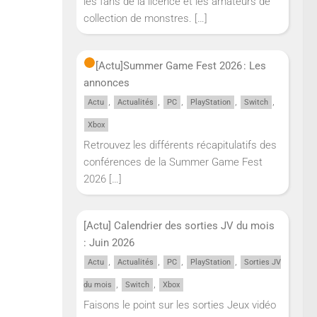
les fans de la licence et les amateurs de
collection de monstres.
[…]
[Actu]
Summer Game Fest 2026 : Les
annonces
,
,
,
,
,
Actu
Actualités
PC
PlayStation
Switch
Xbox
Retrouvez les différents récapitulatifs des
conférences de la Summer Game Fest
2026
[…]
[Actu] Calendrier des sorties JV du mois
: Juin 2026
,
,
,
,
Actu
Actualités
PC
PlayStation
Sorties JV
,
,
du mois
Switch
Xbox
Faisons le point sur les sorties Jeux vidéo