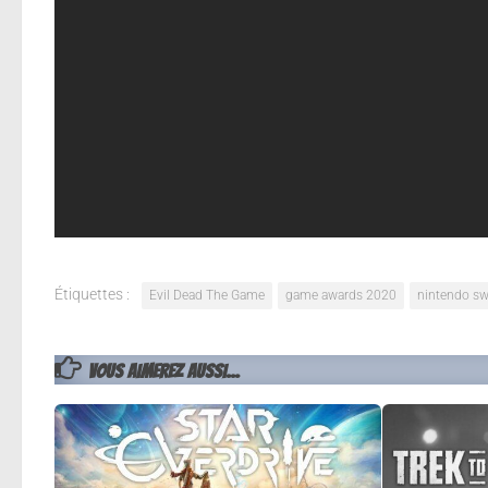
l’humour et l’action de la franchise. Bataille à tr
bois, porté à la vie avec des tonnes de visuels ter
plus de 25 armes, dont le Gant de Frêne, le Boomsti
compétences pour devenir plus forts et survivre gr
Rendez vous en 2021 sans plus d’informations pou
PS5, Xbox One et Xbox Series S/X.
Étiquettes :
Evil Dead The Game
game awards 2020
nintendo sw
VOUS AIMEREZ AUSSI...