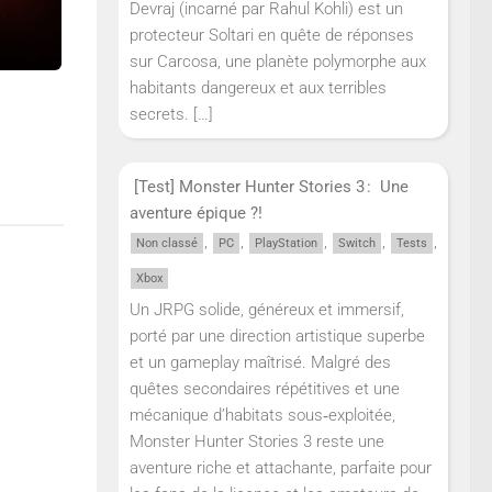
Devraj (incarné par Rahul Kohli) est un
protecteur Soltari en quête de réponses
sur Carcosa, une planète polymorphe aux
habitants dangereux et aux terribles
secrets.
[…]
[Test] Monster Hunter Stories 3 : Une
aventure épique ?!
,
,
,
,
,
Non classé
PC
PlayStation
Switch
Tests
Xbox
Un JRPG solide, généreux et immersif,
porté par une direction artistique superbe
et un gameplay maîtrisé. Malgré des
quêtes secondaires répétitives et une
mécanique d’habitats sous‑exploitée,
Monster Hunter Stories 3 reste une
aventure riche et attachante, parfaite pour