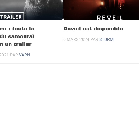
mi : toute la
Reveil est disponible
 du samouraï
6 MARS 2024
PAR
STURM
 un trailer
2021
PAR
VARN