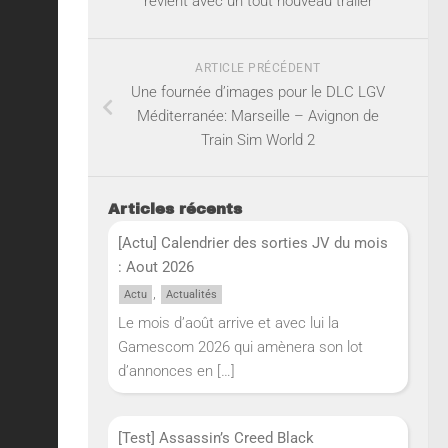
revient avec un tout nouveau trailer
ARTICLE PRÉCÉDENT
Une fournée d’images pour le DLC LGV
Méditerranée: Marseille – Avignon de
Train Sim World 2
Articles récents
[Actu] Calendrier des sorties JV du mois
: Aout 2026
,
Actu
Actualités
Le mois d’août arrive et avec lui la
Gamescom 2026 qui amènera son lot
d’annonces en
[…]
[Test] Assassin’s Creed Black