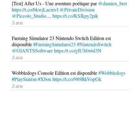
[Test] After Us - Une aventure poétique par
@damien_bret
https://t.co/bkwjLacmvI
@PrivateDivision
@Piccolo_Studio
…
https://t.co/KSIkpy2pik
3 ans
Farming Simulator 23 Nintendo Switch Edition est
disponible
#FarmingSimulator23
#NintendoSwitch
@GIANTSSoftware
https://t.co/gIUS0s6d3N
3 ans
Wobbledogs Console Edition est disponible
#Wobbledogs
#PlayStation
#Xbox
https://t.co/989BkVopGk
3 ans