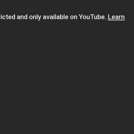
pour moi (et je ne suis pas le seul dans l’équipe) une b
e sur console grâce à Saber Interactive (qui est derrière
r en co-op et PVP et voici donc son trailer :
explorant, pillant, artisanaux, gérant votre peur et trouva
ndes. Ou prenez le contrôle du puissant démon kandarien p
es, l’environnement, et même les survivants eux-mêmes q
aille gore contre le mal qui capture les personnages, l’ho