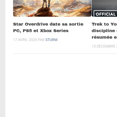
Star Overdrive date sa sortie
Trek to Yo
PC, PS5 et Xbox Series
discipline
résumée en
17 AVRIL 2025
PAR
STURM
13 DÉCEMBRE 