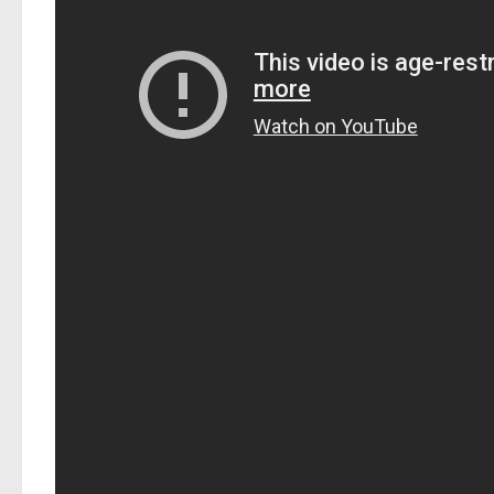
On va commencer la série des news avec sans doute 
nouvelle. La saga cinématographique Evil Dead arriv
War Z dernièrement). Le jeu misera sur du multijoueu
Travaillez ensemble en équipe de quatre survivants, 
artefacts clés pour sceller la brèche entre les mo
chasser Ash et ses amis tout en possédant deadit
cherchez à avaler leurs âmes!
Beaucoup de surprises vous attendent dans cette bat