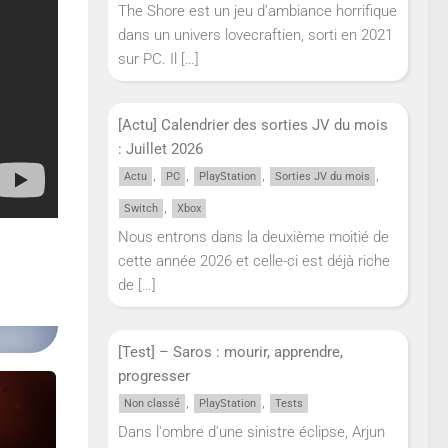
The Shore est un jeu d’ambiance horrifique
dans les
dans un univers lovecraftien, sorti en 2021
vrez
sur PC. Il
[…]
es de
.
[Actu] Calendrier des sorties JV du mois
PC, PS4
: Juillet 2026
,
,
,
,
Actu
PC
PlayStation
Sorties JV du mois
,
Switch
Xbox
Nous entrons dans la deuxième moitié de
cette année 2026 et celle-ci est déjà riche
de
[…]
[Test] – Saros : mourir, apprendre,
progresser
,
,
Non classé
PlayStation
Tests
Dans l'ombre d'une sinistre éclipse, Arjun