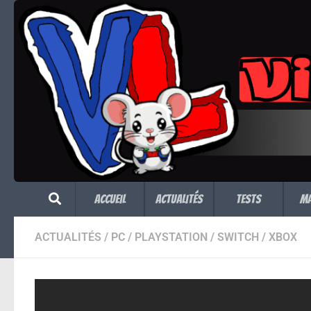
Skip to content
Accueil
Actualités
Tests
M
ACTUALITÉS
/
PC
/
PLAYSTATION
/
SWITCH
/
XBOX
Game Awards 2020