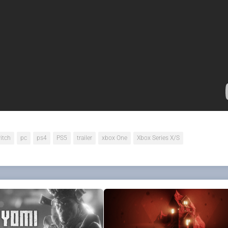
avers des endroits mémorables, y compris la cabane infâme 
rifiants et tout nouveau dialogue de Bruce Campbell. Décou
ck et la tronçonneuse, et avancez dans une variété d’arbr
âce à cette expérience amusante de coopération et de JcJ
r découvrir Evil Dead : The Game sur Nintendo Switch, 
itch
pc
ps4
PS5
trailer
xbox One
Xbox Series X/S