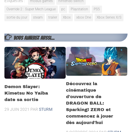
Étiquettes :
modus games
nintendo switch
Override 2 : Super Mech League
pc
Playstation
PS5
sortie du jour
steam
trailer
Xbox
xbox One
Xbox Series X/S
VOUS AIMEREZ AUSSI...
Découvrez la
Demon Slayer:
cinématique
Kimetsu No Yaiba
d’ouverture de
date sa sortie
DRAGON BALL:
29 JUIN 2021
PAR
STURM
Sparking! ZERO et
commencez à jouer
dès aujourd’hui