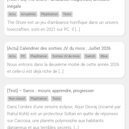
inégale
,
,
,
Actu
Actualités
PlayStation
Tests
The Shore est un jeu d’ambiance horrifique dans un univers
lovecraftien, sorti en 2021 sur PC. Il
[…]
[Actu] Calendrier des sorties JV du mois : Juillet 2026
,
,
,
,
,
Actu
PC
PlayStation
Sorties JV du mois
Switch
Xbox
Nous entrons dans la deuxième moitié de cette année 2026
et celle-ci est déjà riche de
[…]
[Test] – Saros : mourir, apprendre, progresser
,
,
Non classé
PlayStation
Tests
Dans l'ombre d'une sinistre éclipse, Arjun Devraj (incarné par
Rahul Kohli) est un protecteur Soltari en quête de réponses
sur Carcosa, une planète polymorphe aux habitants
dangereux et aux terribles secrets.
[…]