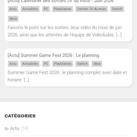
[Actu] Calendrier des sorties JV du mois : Juin 2026
,
,
,
,
,
,
Actu
Actualités
PC
PlayStation
Sorties JV du mois
Switch
Xbox
Faisons le point sur les sorties Jeux vidéo du mois de juin
2026, ainsi que les attentes de l'équipe de Vidéoludos.
[…]
[Actu] Summer Game Fest 2026 : Le planning
,
,
,
,
,
Actu
Actualités
PC
PlayStation
Switch
Xbox
Summer Game Fest 2026 : le planning complet avec date et
horaire.
[…]
CATÉGORIES
Actu
(14)