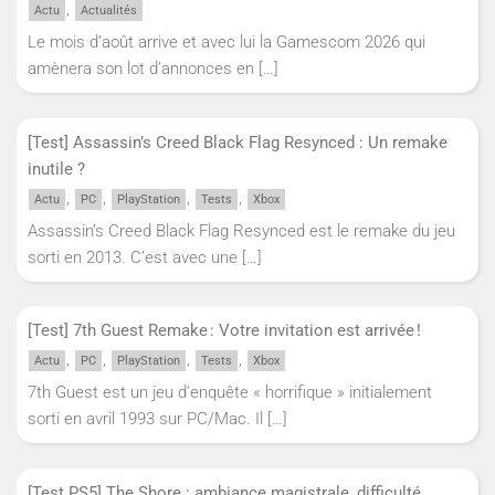
,
Actu
Actualités
Le mois d’août arrive et avec lui la Gamescom 2026 qui
amènera son lot d’annonces en
[…]
[Test] Assassin’s Creed Black Flag Resynced : Un remake
inutile ?
,
,
,
,
Actu
PC
PlayStation
Tests
Xbox
Assassin’s Creed Black Flag Resynced est le remake du jeu
sorti en 2013. C’est avec une
[…]
[Test] 7th Guest Remake : Votre invitation est arrivée !
,
,
,
,
Actu
PC
PlayStation
Tests
Xbox
7th Guest est un jeu d’enquête « horrifique » initialement
sorti en avril 1993 sur PC/Mac. Il
[…]
[Test PS5] The Shore : ambiance magistrale, difficulté