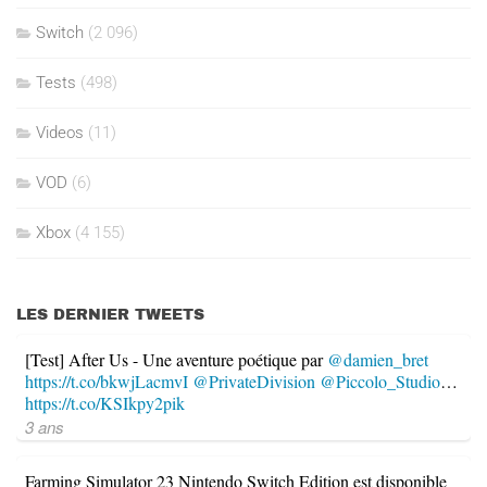
Switch
(2 096)
Tests
(498)
Videos
(11)
VOD
(6)
Xbox
(4 155)
LES DERNIER TWEETS
[Test] After Us - Une aventure poétique par
@damien_bret
https://t.co/bkwjLacmvI
@PrivateDivision
@Piccolo_Studio
…
https://t.co/KSIkpy2pik
3 ans
Farming Simulator 23 Nintendo Switch Edition est disponible