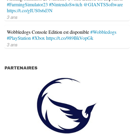
#FarmingSimulator23
#NintendoSwitch
@GIANTSSoftware
https://t.co/gIUS0s6d3N
3 ans
Wobbledogs Console Edition est disponible
#Wobbledogs
#PlayStation
#Xbox
https://t.co/989BkVopGk
3 ans
PARTENAIRES