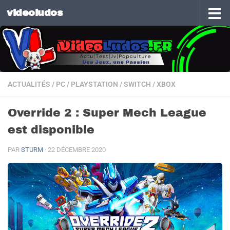
videoludos
Skip to content
ACTUALITÉS
/
PC
/
PLAYSTATION
/
SWITCH
/
XBOX
Override 2 : Super Mech League
est disponible
PAR
STURM
·
22 DÉCEMBRE 2020