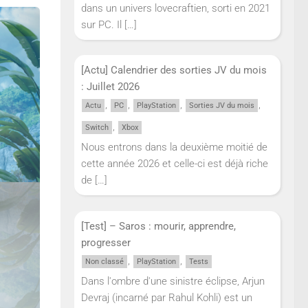
dans un univers lovecraftien, sorti en 2021
sur PC. Il
[…]
[Actu] Calendrier des sorties JV du mois
: Juillet 2026
,
,
,
,
Actu
PC
PlayStation
Sorties JV du mois
,
Switch
Xbox
Nous entrons dans la deuxième moitié de
cette année 2026 et celle-ci est déjà riche
de
[…]
[Test] – Saros : mourir, apprendre,
progresser
,
,
Non classé
PlayStation
Tests
Dans l'ombre d'une sinistre éclipse, Arjun
Devraj (incarné par Rahul Kohli) est un