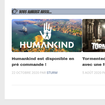
VOUS AIMEREZ AUSSI...
Humankind est disponible en
Tormented
pré commande !
avec une f
22 OCTOBRE 2020
PAR
STURM
5 AOÛT 2020
P