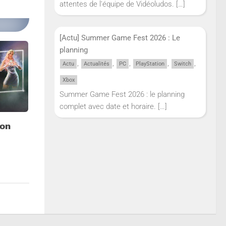
attentes de l'équipe de Vidéoludos.
[…]
[Actu] Summer Game Fest 2026 : Le
planning
,
,
,
,
,
Actu
Actualités
PC
PlayStation
Switch
Xbox
Summer Game Fest 2026 : le planning
complet avec date et horaire.
[…]
son