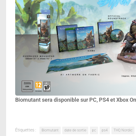
Biomutant sera disponible sur PC, PS4 et Xbox On
Étiquettes :
Biomutant
date de sortie
pc
ps4
THQ Nordic