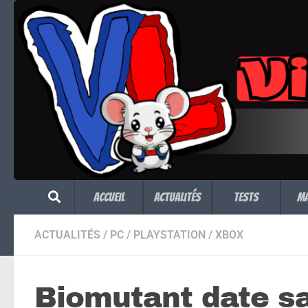
Skip to content
Accueil
Actualités
Tests
M
ACTUALITÉS
/
PC
/
PLAYSTATION
/
XBOX
Biomutant date sa