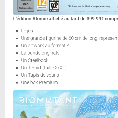
L’édition Atomic affiché au tarif de 399.99€ com
Le jeu
Une grande figurine de 60 cm de long, représen
Un artwork au format A1
La bande-originale
Un Steelbook
Un T-Shirt (taille X/XL)
Un Tapis de souris
Une box Premium