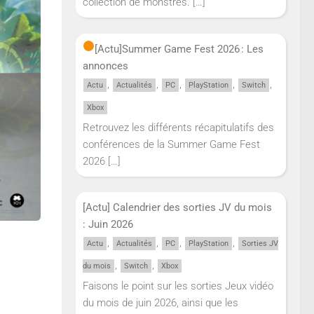
collection de monstres.
[…]
[Actu]
Summer Game Fest 2026 : Les
annonces
,
,
,
,
,
Actu
Actualités
PC
PlayStation
Switch
Xbox
Retrouvez les différents récapitulatifs des
conférences de la Summer Game Fest
2026
[…]
[Actu] Calendrier des sorties JV du mois
: Juin 2026
,
,
,
,
Actu
Actualités
PC
PlayStation
Sorties JV
,
,
du mois
Switch
Xbox
Faisons le point sur les sorties Jeux vidéo
du mois de juin 2026, ainsi que les