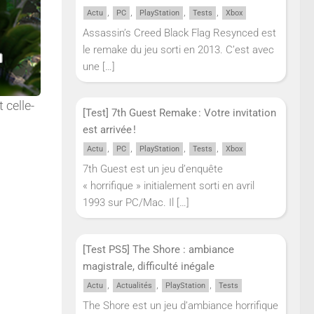
,
,
,
,
Actu
PC
PlayStation
Tests
Xbox
Assassin’s Creed Black Flag Resynced est
le remake du jeu sorti en 2013. C’est avec
une
[…]
 celle-
[Test] 7th Guest Remake : Votre invitation
est arrivée !
,
,
,
,
Actu
PC
PlayStation
Tests
Xbox
7th Guest est un jeu d’enquête
« horrifique » initialement sorti en avril
1993 sur PC/Mac. Il
[…]
[Test PS5] The Shore : ambiance
magistrale, difficulté inégale
,
,
,
Actu
Actualités
PlayStation
Tests
The Shore est un jeu d’ambiance horrifique