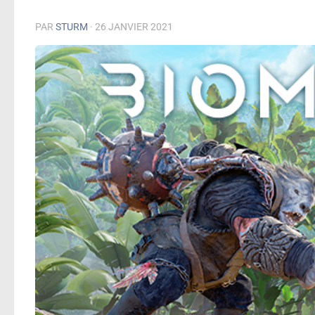
PAR
STURM
·
26 JANVIER 2021