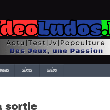
angas
Séries
Vidéos
 sortie