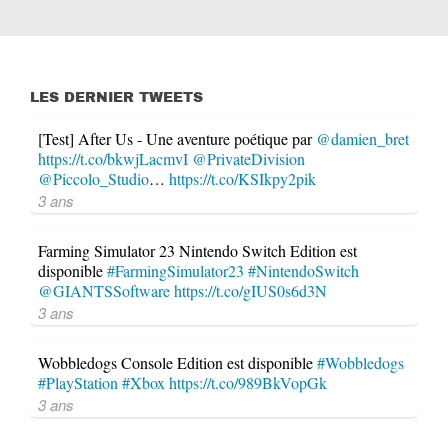
LES DERNIER TWEETS
[Test] After Us - Une aventure poétique par
@damien_bret
https://t.co/bkwjLacmvI
@PrivateDivision
@Piccolo_Studio
…
https://t.co/KSIkpy2pik
3 ans
Farming Simulator 23 Nintendo Switch Edition est
disponible
#FarmingSimulator23
#NintendoSwitch
@GIANTSSoftware
https://t.co/gIUS0s6d3N
3 ans
Wobbledogs Console Edition est disponible
#Wobbledogs
#PlayStation
#Xbox
https://t.co/989BkVopGk
3 ans