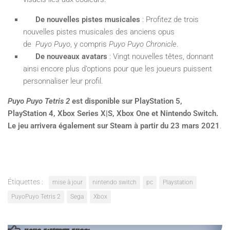
De nouvelles pistes musicales
: Profitez de trois
nouvelles pistes musicales des anciens opus
de
Puyo Puyo
, y compris
Puyo Puyo Chronicle
.
De nouveaux avatars
: Vingt nouvelles têtes, donnant
ainsi encore plus d’options pour que les joueurs puissent
personnaliser leur profil.
Puyo Puyo Tetris 2
est disponible sur PlayStation 5,
PlayStation 4, Xbox Series X|S, Xbox One et Nintendo Switch.
Le jeu arrivera également sur Steam à partir du 23 mars 2021
.
Étiquettes :
mise à jour
nintendo switch
pc
Playstation
PuyoPuyo Tetris 2
Sega
Xbox