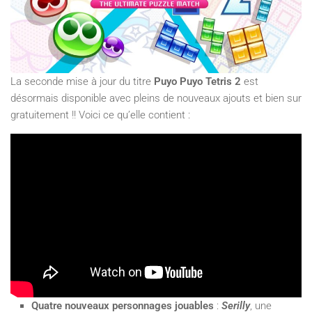
La seconde mise à jour du titre
Puyo Puyo Tetris 2
est
désormais disponible avec pleins de nouveaux ajouts et bien sur
gratuitement !! Voici ce qu’elle contient :
Quatre nouveaux personnages jouables
:
Serilly
, une