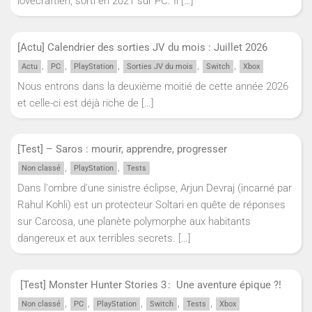
lovecraftien, sorti en 2021 sur PC. Il
[…]
[Actu] Calendrier des sorties JV du mois : Juillet 2026
,
,
,
,
,
Actu
PC
PlayStation
Sorties JV du mois
Switch
Xbox
Nous entrons dans la deuxième moitié de cette année 2026
et celle-ci est déjà riche de
[…]
[Test] – Saros : mourir, apprendre, progresser
,
,
Non classé
PlayStation
Tests
Dans l'ombre d'une sinistre éclipse, Arjun Devraj (incarné par
Rahul Kohli) est un protecteur Soltari en quête de réponses
sur Carcosa, une planète polymorphe aux habitants
dangereux et aux terribles secrets.
[…]
[Test] Monster Hunter Stories 3 : Une aventure épique ?!
,
,
,
,
,
Non classé
PC
PlayStation
Switch
Tests
Xbox