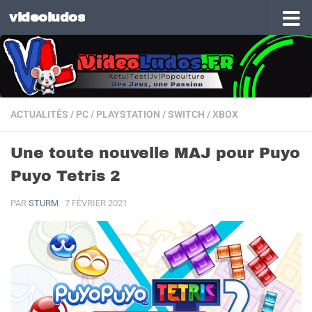
videoludos
Skip to content
ACTUALITÉS
/
PC
/
PLAYSTATION
/
SWITCH
/
XBOX
Une toute nouvelle MAJ pour Puyo
Puyo Tetris 2
PAR
STURM
·
7 FÉVRIER 2021