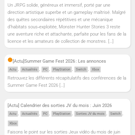
Un JRPG solide, généreux et immersif, porté par une
direction artistique superbe et un gameplay maîtrisé. Malgré
des quêtes secondaires répétitives et une mécanique
d’habitats sous‑exploitée, Monster Hunter Stories 3 reste
une aventure riche et attachante, parfaite pour les fans de la
licence et les amateurs de collection de monstres.
[…]
[Actu]
Summer Game Fest 2026 : Les annonces
,
,
,
,
,
Actu
Actualités
PC
PlayStation
Switch
Xbox
Retrouvez les différents récapitulatifs des conférences de la
Summer Game Fest 2026
[…]
[Actu] Calendrier des sorties JV du mois : Juin 2026
,
,
,
,
,
,
Actu
Actualités
PC
PlayStation
Sorties JV du mois
Switch
Xbox
Faisons le point sur les sorties Jeux vidéo du mois de juin