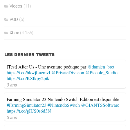
Videos
(11)
VOD
(6)
Xbox
(4 155)
LES DERNIER TWEETS
[Test] After Us - Une aventure poétique par
@damien_bret
https://t.co/bkwjLacmvI
@PrivateDivision
@Piccolo_Studio
…
https://t.co/KSIkpy2pik
3 ans
Farming Simulator 23 Nintendo Switch Edition est disponible
#FarmingSimulator23
#NintendoSwitch
@GIANTSSoftware
https://t.co/gIUS0s6d3N
3 ans