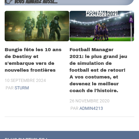
VOUS AIMEREZ AUSSI...
Bungie fête les 10 ans
Football Manager
de Destiny et
2021: le plus grand jeu
s’embarque vers de
de simulation de
nouvelles frontières
football est de retour!
A vos costumes, et
10 SEPTEMBRE 2024
devenez le meilleur
PAR
STURM
coach de l’histoire.
26 NOVEMBRE 2020
PAR
ADMIN4213