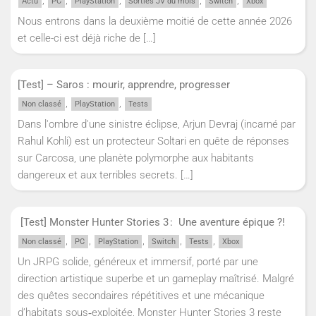
Actu
PC
PlayStation
Sorties JV du mois
Switch
Xbox
Nous entrons dans la deuxième moitié de cette année 2026
et celle-ci est déjà riche de
[…]
[Test] – Saros : mourir, apprendre, progresser
,
,
Non classé
PlayStation
Tests
Dans l'ombre d'une sinistre éclipse, Arjun Devraj (incarné par
Rahul Kohli) est un protecteur Soltari en quête de réponses
sur Carcosa, une planète polymorphe aux habitants
dangereux et aux terribles secrets.
[…]
[Test] Monster Hunter Stories 3 : Une aventure épique ?!
,
,
,
,
,
Non classé
PC
PlayStation
Switch
Tests
Xbox
Un JRPG solide, généreux et immersif, porté par une
direction artistique superbe et un gameplay maîtrisé. Malgré
des quêtes secondaires répétitives et une mécanique
d’habitats sous‑exploitée, Monster Hunter Stories 3 reste