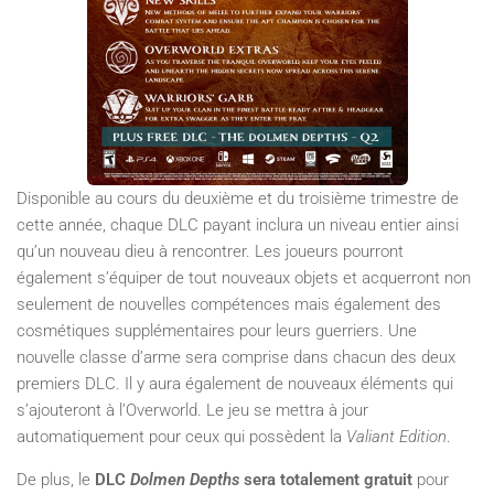
Disponible au cours du deuxième et du troisième trimestre de
cette année, chaque DLC payant inclura un niveau entier ainsi
qu’un nouveau dieu à rencontrer. Les joueurs pourront
également s’équiper de tout nouveaux objets et acquerront non
seulement de nouvelles compétences mais également des
cosmétiques supplémentaires pour leurs guerriers. Une
nouvelle classe d’arme sera comprise dans chacun des deux
premiers DLC. Il y aura également de nouveaux éléments qui
s’ajouteront à l’Overworld. Le jeu se mettra à jour
automatiquement pour ceux qui possèdent la
Valiant Edition
.
De plus, le
DLC
Dolmen Depths
sera totalement gratuit
pour