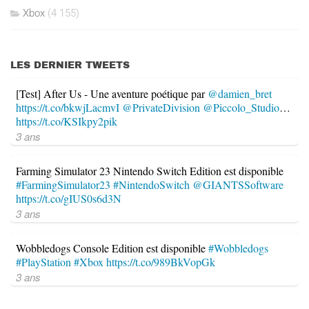
Xbox
(4 155)
LES DERNIER TWEETS
[Test] After Us - Une aventure poétique par
@damien_bret
https://t.co/bkwjLacmvI
@PrivateDivision
@Piccolo_Studio
…
https://t.co/KSIkpy2pik
3 ans
Farming Simulator 23 Nintendo Switch Edition est disponible
#FarmingSimulator23
#NintendoSwitch
@GIANTSSoftware
https://t.co/gIUS0s6d3N
3 ans
Wobbledogs Console Edition est disponible
#Wobbledogs
#PlayStation
#Xbox
https://t.co/989BkVopGk
3 ans