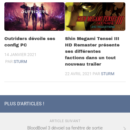
Outriders dévoile ses
Shin Megami Tensei III
config PC
HD Remaster présente
ses différentes
14 JANVIER 2021
factions dans un tout
PAR
STURM
nouveau trailer
22 AVRIL 2021
PAR
STURM
PLUS D'ARTICLES !
ARTICLE SUIVANT
BloodBowl 3 dévoiel sa fenêtre de sortie