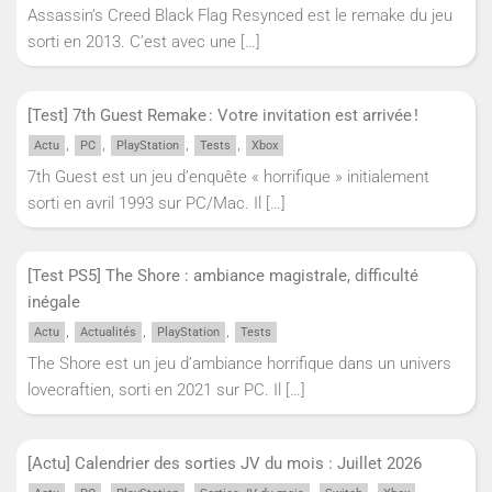
Assassin’s Creed Black Flag Resynced est le remake du jeu
sorti en 2013. C’est avec une
[…]
[Test] 7th Guest Remake : Votre invitation est arrivée !
,
,
,
,
Actu
PC
PlayStation
Tests
Xbox
7th Guest est un jeu d’enquête « horrifique » initialement
sorti en avril 1993 sur PC/Mac. Il
[…]
[Test PS5] The Shore : ambiance magistrale, difficulté
inégale
,
,
,
Actu
Actualités
PlayStation
Tests
The Shore est un jeu d’ambiance horrifique dans un univers
lovecraftien, sorti en 2021 sur PC. Il
[…]
[Actu] Calendrier des sorties JV du mois : Juillet 2026
,
,
,
,
,