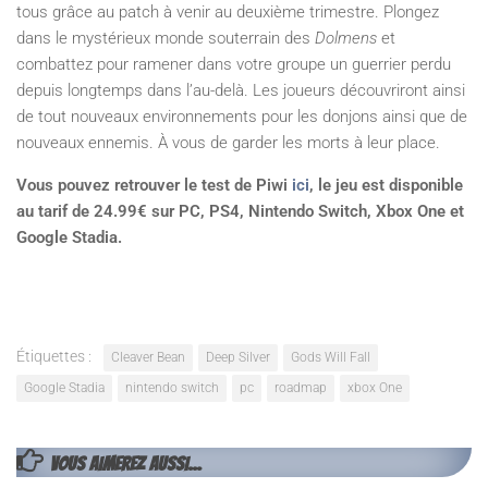
tous grâce au patch à venir au deuxième trimestre. Plongez
dans le mystérieux monde souterrain des
Dolmens
et
combattez pour ramener dans votre groupe un guerrier perdu
depuis longtemps dans l’au-delà. Les joueurs découvriront ainsi
de tout nouveaux environnements pour les donjons ainsi que de
nouveaux ennemis. À vous de garder les morts à leur place.
Vous pouvez retrouver le test de Piwi
ici
, le jeu est disponible
au tarif de 24.99€ sur PC, PS4, Nintendo Switch, Xbox One et
Google Stadia.
Étiquettes :
Cleaver Bean
Deep Silver
Gods Will Fall
Google Stadia
nintendo switch
pc
roadmap
xbox One
VOUS AIMEREZ AUSSI...