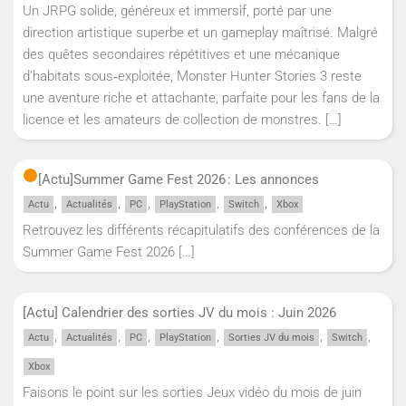
Un JRPG solide, généreux et immersif, porté par une
direction artistique superbe et un gameplay maîtrisé. Malgré
des quêtes secondaires répétitives et une mécanique
d’habitats sous‑exploitée, Monster Hunter Stories 3 reste
une aventure riche et attachante, parfaite pour les fans de la
licence et les amateurs de collection de monstres.
[…]
[Actu]
Summer Game Fest 2026 : Les annonces
,
,
,
,
,
Actu
Actualités
PC
PlayStation
Switch
Xbox
Retrouvez les différents récapitulatifs des conférences de la
Summer Game Fest 2026
[…]
[Actu] Calendrier des sorties JV du mois : Juin 2026
,
,
,
,
,
,
Actu
Actualités
PC
PlayStation
Sorties JV du mois
Switch
Xbox
Faisons le point sur les sorties Jeux vidéo du mois de juin