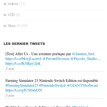
Videos
(11)
VOD
(6)
Xbox
(4 155)
LES DERNIER TWEETS
[Test] After Us - Une aventure poétique par
@damien_bret
https://t.co/bkwjLacmvI
@PrivateDivision
@Piccolo_Studio
…
https://t.co/KSIkpy2pik
3 ans
Farming Simulator 23 Nintendo Switch Edition est disponible
#FarmingSimulator23
#NintendoSwitch
@GIANTSSoftware
https://t.co/gIUS0s6d3N
3 ans