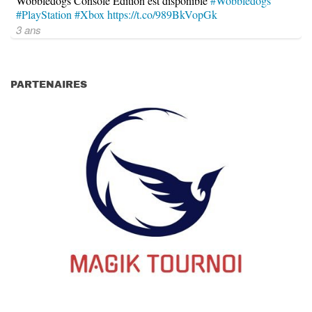
Wobbledogs Console Edition est disponible
#Wobbledogs
#PlayStation
#Xbox
https://t.co/989BkVopGk
3 ans
PARTENAIRES