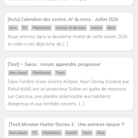
[Actu] Calendrier des sorties JV du mois : Juillet 2026
,
,
,
,
,
Actu
PC
PlayStation
Sorties JV du mois
Switch
Xbox
Nous entrons dans la deuxième moitié de cette année 2026
et celle-ci est déjà riche de
[…]
[Test] – Saros : mourir, apprendre, progresser
,
,
Non classé
PlayStation
Tests
Dans l'ombre d'une sinistre éclipse, Arjun Devraj (incarné par
Rahul Kohli) est un protecteur Soltari en quête de réponses
sur Carcosa, une planète polymorphe aux habitants
dangereux et aux terribles secrets.
[…]
[Test] Monster Hunter Stories 3 : Une aventure épique ?!
,
,
,
,
,
Non classé
PC
PlayStation
Switch
Tests
Xbox