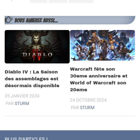
VOUS AIMEREZ AUSSI...
Warcraft fête son
Diablo IV : La Saison
30eme anniversaire et
des assemblages est
World of Warcraft son
désormais disponible
20eme
25 JANVIER 2024
24 OCTOBRE 2024
PAR
STURM
PAR
STURM
PLUS D'ARTICLES !