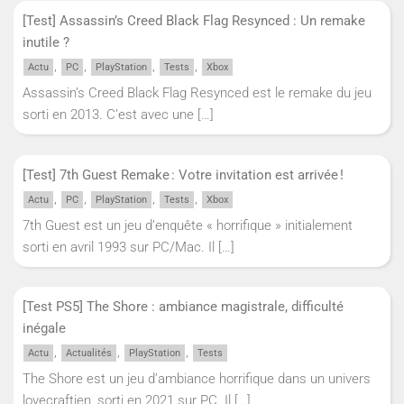
[Test] Assassin’s Creed Black Flag Resynced : Un remake
inutile ?
,
,
,
,
Actu
PC
PlayStation
Tests
Xbox
Assassin’s Creed Black Flag Resynced est le remake du jeu
sorti en 2013. C’est avec une
[…]
[Test] 7th Guest Remake : Votre invitation est arrivée !
,
,
,
,
Actu
PC
PlayStation
Tests
Xbox
7th Guest est un jeu d’enquête « horrifique » initialement
sorti en avril 1993 sur PC/Mac. Il
[…]
[Test PS5] The Shore : ambiance magistrale, difficulté
inégale
,
,
,
Actu
Actualités
PlayStation
Tests
The Shore est un jeu d’ambiance horrifique dans un univers
lovecraftien, sorti en 2021 sur PC. Il
[…]