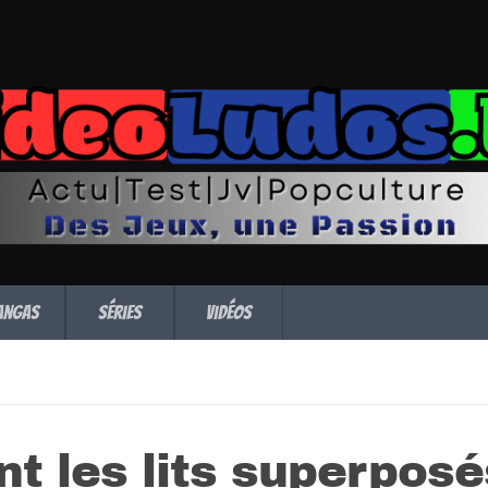
angas
Séries
Vidéos
nt les lits superposé