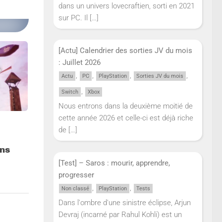
dans un univers lovecraftien, sorti en 2021
sur PC. Il
[…]
[Actu] Calendrier des sorties JV du mois
: Juillet 2026
,
,
,
,
Actu
PC
PlayStation
Sorties JV du mois
,
Switch
Xbox
Nous entrons dans la deuxième moitié de
cette année 2026 et celle-ci est déjà riche
de
[…]
ons
[Test] – Saros : mourir, apprendre,
progresser
,
,
Non classé
PlayStation
Tests
Dans l'ombre d'une sinistre éclipse, Arjun
Devraj (incarné par Rahul Kohli) est un