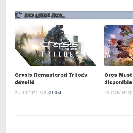
VOUS AIMEREZ AUSSI...
Crysis Remastered Trilogy
Orcs Must 
dévoilé
disponible
2 JUIN 2021
PAR
STURM
28 JANVIER 20