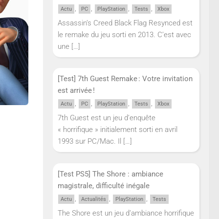
,
,
,
,
Actu
PC
PlayStation
Tests
Xbox
Assassin’s Creed Black Flag Resynced est
le remake du jeu sorti en 2013. C’est avec
une
[…]
[Test] 7th Guest Remake : Votre invitation
est arrivée !
,
,
,
,
Actu
PC
PlayStation
Tests
Xbox
7th Guest est un jeu d’enquête
« horrifique » initialement sorti en avril
1993 sur PC/Mac. Il
[…]
[Test PS5] The Shore : ambiance
magistrale, difficulté inégale
,
,
,
Actu
Actualités
PlayStation
Tests
The Shore est un jeu d’ambiance horrifique