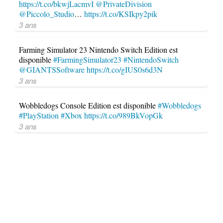
https://t.co/bkwjLacmvI
@PrivateDivision
@Piccolo_Studio
…
https://t.co/KSIkpy2pik
3 ans
Farming Simulator 23 Nintendo Switch Edition est
disponible
#FarmingSimulator23
#NintendoSwitch
@GIANTSSoftware
https://t.co/gIUS0s6d3N
3 ans
Wobbledogs Console Edition est disponible
#Wobbledogs
#PlayStation
#Xbox
https://t.co/989BkVopGk
3 ans