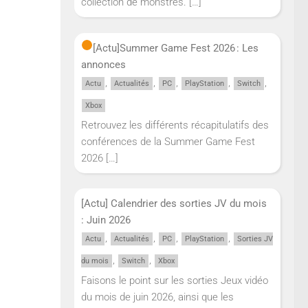
collection de monstres.
[…]
[Actu]
Summer Game Fest 2026 : Les
annonces
,
,
,
,
,
Actu
Actualités
PC
PlayStation
Switch
Xbox
Retrouvez les différents récapitulatifs des
conférences de la Summer Game Fest
2026
[…]
[Actu] Calendrier des sorties JV du mois
: Juin 2026
,
,
,
,
Actu
Actualités
PC
PlayStation
Sorties JV
,
,
du mois
Switch
Xbox
Faisons le point sur les sorties Jeux vidéo
du mois de juin 2026, ainsi que les