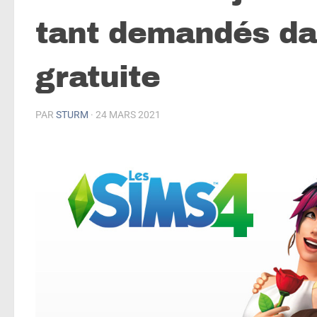
tant demandés da
gratuite
PAR
STURM
·
24 MARS 2021