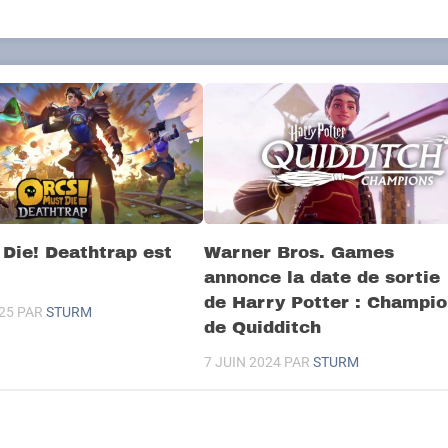
Die! Deathtrap est
Warner Bros. Games
annonce la date de sortie
de Harry Potter : Champi
25
PAR
STURM
de Quidditch
7 JUIN 2024
PAR
STURM