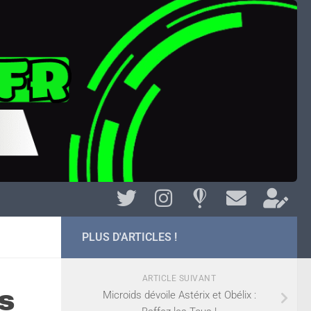
PLUS D'ARTICLES !
ARTICLE SUIVANT
s
Microids dévoile Astérix et Obélix :