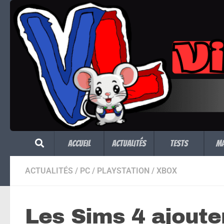
Skip to content
Accueil
Actualités
Tests
M
ACTUALITÉS
/
PC
/
PLAYSTATION
/
XBOX
Les Sims 4 ajoute