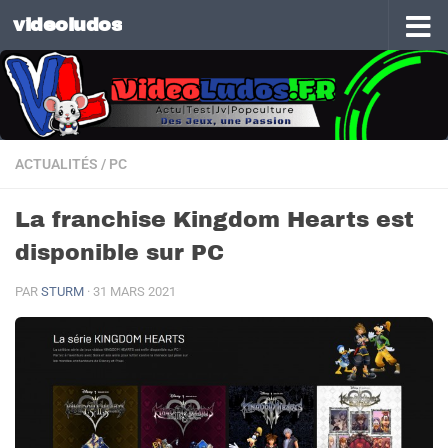
videoludos
Skip to content
ACTUALITÉS
/
PC
La franchise Kingdom Hearts est
disponible sur PC
PAR
STURM
·
31 MARS 2021