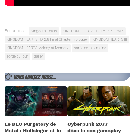
Étiquettes :
Kingdom Hearts
KINGDOM HEARTS HD 1.5+2.5 ReMIX
KINGDOM HEARTS HD 2.8 Final Chapter Prologue
KINGDOM HEARTS III
KINGDOM HEARTS Melody of Memory
sortie de la semaine
sortie du jour
trailer
VOUS AIMEREZ AUSSI...
Le DLC Purgatory de
Cyberpunk 2077
Metal : Hellsinger et le
dévoile son gameplay