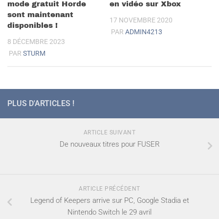
mode gratuit Horde
en vidéo sur Xbox
sont maintenant
17 NOVEMBRE 2020
disponibles !
PAR
ADMIN4213
8 DÉCEMBRE 2023
PAR
STURM
PLUS D'ARTICLES !
ARTICLE SUIVANT
De nouveaux titres pour FUSER
ARTICLE PRÉCÉDENT
Legend of Keepers arrive sur PC, Google Stadia et
Nintendo Switch le 29 avril