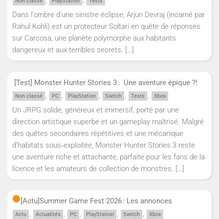
,
,
Non classé
PlayStation
Tests
Dans l'ombre d'une sinistre éclipse, Arjun Devraj (incarné par
Rahul Kohli) est un protecteur Soltari en quête de réponses
sur Carcosa, une planète polymorphe aux habitants
dangereux et aux terribles secrets.
[…]
[Test] Monster Hunter Stories 3 : Une aventure épique ?!
,
,
,
,
,
Non classé
PC
PlayStation
Switch
Tests
Xbox
Un JRPG solide, généreux et immersif, porté par une
direction artistique superbe et un gameplay maîtrisé. Malgré
des quêtes secondaires répétitives et une mécanique
d’habitats sous‑exploitée, Monster Hunter Stories 3 reste
une aventure riche et attachante, parfaite pour les fans de la
licence et les amateurs de collection de monstres.
[…]
[Actu]
Summer Game Fest 2026 : Les annonces
,
,
,
,
,
Actu
Actualités
PC
PlayStation
Switch
Xbox