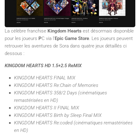
La célèbre franchise
Kingdom Hearts
est désormais disponible
pour les joueurs
P
C via l’
Epic Game Store
. Les joueurs peuvent
retrouver les aventures de Sora dans quatre jeux détaillés ci
dessous :
KINGDOM HEARTS HD 1.5+2.5 ReMIX
KINGDOM HEARTS FINAL MIX
KINGDOM HEARTS Re:Chain of Memories
KINGDOM HEARTS 358/2 Days (cinématiques
remastérisées en HD)
KINGDOM HEARTS II FINAL MIX
KINGDOM HEARTS Birth by Sleep Final MIX
KINGDOM HEARTS Re:coded (cinématiques remastérisées
en HD)