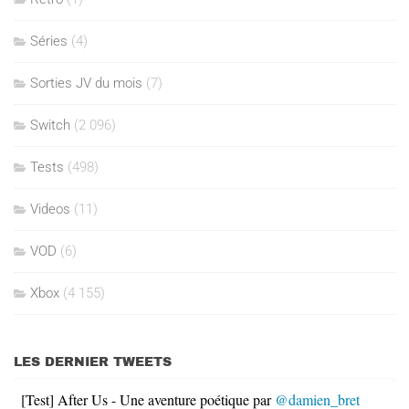
Séries
(4)
Sorties JV du mois
(7)
Switch
(2 096)
Tests
(498)
Videos
(11)
VOD
(6)
Xbox
(4 155)
LES DERNIER TWEETS
[Test] After Us - Une aventure poétique par
@damien_bret