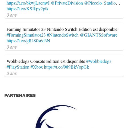
https://t.co/bkwjLacmvI
@PrivateDivision
@Piccolo_Studio
…
https://t.co/KSIkpy2pik
3 ans
Farming Simulator 23 Nintendo Switch Edition est disponible
#FarmingSimulator23
#NintendoSwitch
@GIANTSSoftware
https://t.co/gIUS0s6d3N
3 ans
Wobbledogs Console Edition est disponible
#Wobbledogs
#PlayStation
#Xbox
https://t.co/989BkVopGk
3 ans
PARTENAIRES