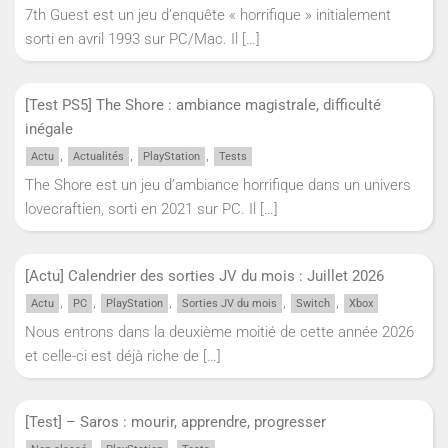
7th Guest est un jeu d’enquête « horrifique » initialement
sorti en avril 1993 sur PC/Mac. Il
[…]
[Test PS5] The Shore : ambiance magistrale, difficulté
inégale
,
,
,
Actu
Actualités
PlayStation
Tests
The Shore est un jeu d’ambiance horrifique dans un univers
lovecraftien, sorti en 2021 sur PC. Il
[…]
[Actu] Calendrier des sorties JV du mois : Juillet 2026
,
,
,
,
,
Actu
PC
PlayStation
Sorties JV du mois
Switch
Xbox
Nous entrons dans la deuxième moitié de cette année 2026
et celle-ci est déjà riche de
[…]
[Test] – Saros : mourir, apprendre, progresser