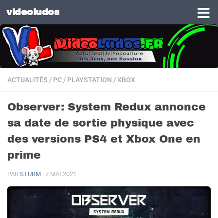
videoludos
Skip to content
ACTUALITÉS
/
PC
/
PLAYSTATION
/
XBOX
Observer: System Redux annonce
sa date de sortie physique avec
des versions PS4 et Xbox One en
prime
PAR
STURM
·
7 MAI 2021