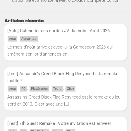
disponible et annonce la Metro Exodus Complete Edition
Articles récents
[Actu] Calendrier des sorties JV du mois : Aout 2026
,
Actu
Actualités
Le mois d’août arrive et avec lui la Gamescom 2026 qui
amènera son lot d’annonces en
[…]
[Test] Assassin’s Creed Black Flag Resynced : Un remake
inutile ?
,
,
,
,
Actu
PC
PlayStation
Tests
Xbox
Assassin’s Creed Black Flag Resynced est le remake du jeu
sorti en 2013. C’est avec une
[…]
[Test] 7th Guest Remake : Votre invitation est arrivée !