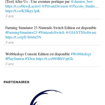
[Test] After Us - Une aventure poétique par
@damien_bret
https://t.co/bkwjLacmvI
@PrivateDivision
@Piccolo_Studio
…
https://t.co/KSIkpy2pik
3 ans
Farming Simulator 23 Nintendo Switch Edition est disponible
#FarmingSimulator23
#NintendoSwitch
@GIANTSSoftware
https://t.co/gIUS0s6d3N
3 ans
Wobbledogs Console Edition est disponible
#Wobbledogs
#PlayStation
#Xbox
https://t.co/989BkVopGk
3 ans
PARTENAIRES