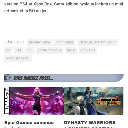
version PS4 et Xbox One. Cette édition pysique inclura un mini
artbook et la BO du jeu.
Étiquettes :
Bloober Team
Koch Media
Observer: System Redux
pc
ps4
PS5
sortie physique
trailer
xbox One
Xbox Series X/S
VOUS AIMEREZ AUSSI...
Epic Games annonce
DYNASTY WARRIORS