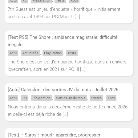
,
,
,
,
Actu
PC
PlayStation
Tests
Xbox
7th Guest est un jeu d’enquête « horrifique » initialement
sorti en avril 1993 sur PC/Mac. Il
[…]
[Test PS5] The Shore : ambiance magistrale, difficulté
inégale
,
,
,
Actu
Actualités
PlayStation
Tests
The Shore est un jeu d’ambiance horrifique dans un univers
lovecraftien, sorti en 2021 sur PC. Il
[…]
[Actu] Calendrier des sorties JV du mois : Juillet 2026
,
,
,
,
,
Actu
PC
PlayStation
Sorties JV du mois
Switch
Xbox
Nous entrons dans la deuxième moitié de cette année 2026
et celle-ci est déjà riche de
[…]
[Test] – Saros : mourir, apprendre, progresser