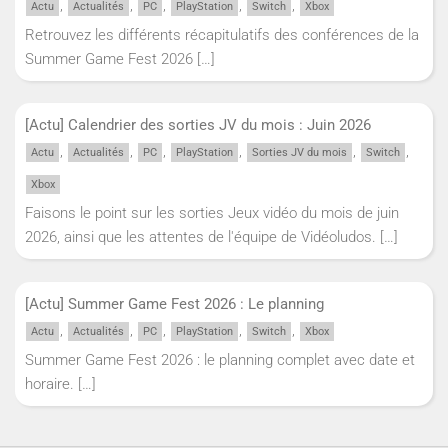
,
,
,
,
,
Actu
Actualités
PC
PlayStation
Switch
Xbox
Retrouvez les différents récapitulatifs des conférences de la
Summer Game Fest 2026
[…]
[Actu] Calendrier des sorties JV du mois : Juin 2026
,
,
,
,
,
,
Actu
Actualités
PC
PlayStation
Sorties JV du mois
Switch
Xbox
Faisons le point sur les sorties Jeux vidéo du mois de juin
2026, ainsi que les attentes de l'équipe de Vidéoludos.
[…]
[Actu] Summer Game Fest 2026 : Le planning
,
,
,
,
,
Actu
Actualités
PC
PlayStation
Switch
Xbox
Summer Game Fest 2026 : le planning complet avec date et
horaire.
[…]