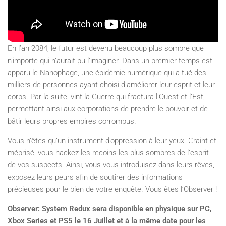
En l’an 2084, le futur est devenu beaucoup plus sombre que
n’importe qui n’aurait pu l’imaginer. Dans un premier temps est
apparu le Nanophage, une épidémie numérique qui a tué des
milliers de personnes ayant choisi d’améliorer leur esprit et leur
corps. Par la suite, vint la Guerre qui fractura l’Ouest et l’Est,
permettant ainsi aux corporations de prendre le pouvoir et de
bâtir leurs propres empires corrompus.
Vous n’êtes qu’un instrument d’oppression à leur yeux. Craint et
méprisé, vous hackez les recoins les plus sombres de l’esprit
de vos suspects. Ainsi, vous vous introduisez dans leurs rêves,
exposez leurs peurs afin de soutirer des informations
précieuses pour le bien de votre enquête. Vous êtes l’Observer !
Observer: System Redux sera disponible en physique sur PC,
Xbox Series et PS5 le 16 Juillet et à la même date pour les