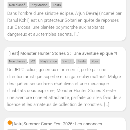
,
,
Non classé
PlayStation
Tests
Dans l'ombre d'une sinistre éclipse, Arjun Devraj (incarné par
Rahul Kohli) est un protecteur Soltari en quête de réponses
sur Carcosa, une planète polymorphe aux habitants
dangereux et aux terribles secrets.
[…]
[Test] Monster Hunter Stories 3 : Une aventure épique ?!
,
,
,
,
,
Non classé
PC
PlayStation
Switch
Tests
Xbox
Un JRPG solide, généreux et immersif, porté par une
direction artistique superbe et un gameplay maîtrisé. Malgré
des quêtes secondaires répétitives et une mécanique
d’habitats sous‑exploitée, Monster Hunter Stories 3 reste
une aventure riche et attachante, parfaite pour les fans de la
licence et les amateurs de collection de monstres.
[…]
[Actu]
Summer Game Fest 2026 : Les annonces