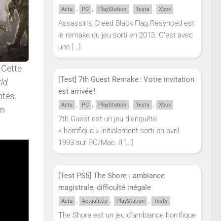
,
,
,
,
Actu
PC
PlayStation
Tests
Xbox
Assassin’s Creed Black Flag Resynced est
le remake du jeu sorti en 2013. C’est avec
une
[…]
 Cette
[Test] 7th Guest Remake : Votre invitation
ld
est arrivée !
tés,
,
,
,
,
Actu
PC
PlayStation
Tests
Xbox
on
7th Guest est un jeu d’enquête
« horrifique » initialement sorti en avril
1993 sur PC/Mac. Il
[…]
[Test PS5] The Shore : ambiance
magistrale, difficulté inégale
,
,
,
Actu
Actualités
PlayStation
Tests
The Shore est un jeu d’ambiance horrifique