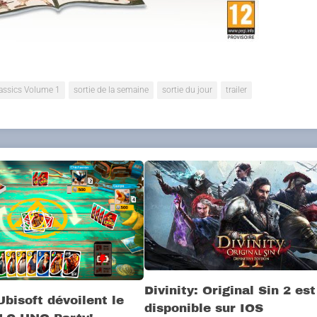
lassics Volume 1
sortie de la semaine
sortie du jour
trailer
Divinity: Original Sin 2 est
Ubisoft dévoilent le
disponible sur IOS