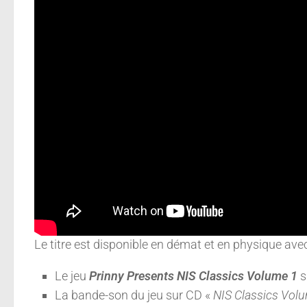
Le titre est disponible en démat et en physique av
Le jeu
Prinny Presents NIS Classics Volume 1
s
La bande-son du jeu sur CD «
NIS Classics Vol