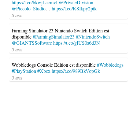
https://t.co/bkwjLacmvI
@PrivateDivision
@Piccolo_Studio
…
https://t.co/KSIkpy2pik
3 ans
Farming Simulator 23 Nintendo Switch Edition est
disponible
#FarmingSimulator23
#NintendoSwitch
@GIANTSSoftware
https://t.co/gIUS0s6d3N
3 ans
Wobbledogs Console Edition est disponible
#Wobbledogs
#PlayStation
#Xbox
https://t.co/989BkVopGk
3 ans