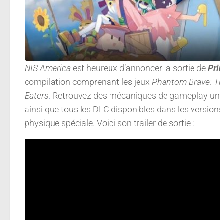
NIS America
est heureux d’annoncer la sortie de
Pri
compilation comprenant les jeux
Phantom Brave: T
Eaters
.
Retrouvez des mécaniques de gameplay uni
ainsi que tous les DLC disponibles dans les versions
physique spéciale. Voici son trailer de sortie :