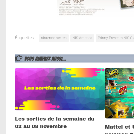
Étiquettes :
nintendo switch
NIS America
Prinny Presents NIS C
VOUS AIMEREZ AUSSI...
Les sorties de la semaine du
02 au 08 novembre
Mattel et 