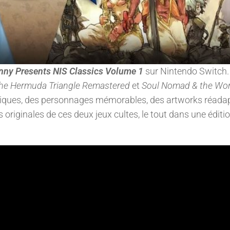
nny Presents NIS Classics Volume 1
sur Nintendo Switch.
he Hermuda Triangle Remastered
et
Soul Nomad & the Wor
ques, des personnages mémorables, des artworks réadap
 originales de ces deux jeux cultes, le tout dans une éditi