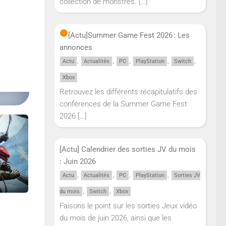
collection de monstres.
[…]
[Actu]
Summer Game Fest 2026 : Les
annonces
,
,
,
,
,
Actu
Actualités
PC
PlayStation
Switch
Xbox
Retrouvez les différents récapitulatifs des
conférences de la Summer Game Fest
2026
[…]
[Actu] Calendrier des sorties JV du mois
: Juin 2026
,
,
,
,
Actu
Actualités
PC
PlayStation
Sorties JV
,
,
du mois
Switch
Xbox
Faisons le point sur les sorties Jeux vidéo
du mois de juin 2026, ainsi que les