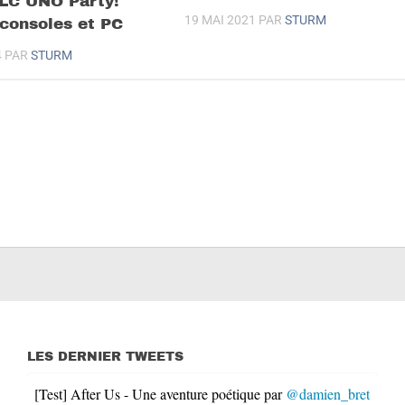
LC UNO Party!
19 MAI 2021
PAR
STURM
 consoles et PC
4
PAR
STURM
LES DERNIER TWEETS
[Test] After Us - Une aventure poétique par
@damien_bret