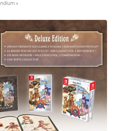
endium
»