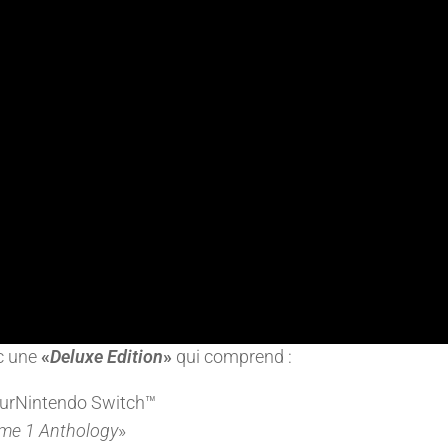
ec une
«
Deluxe Edition
»
qui comprend :
urNintendo Switch™
ume 1 Anthology
»