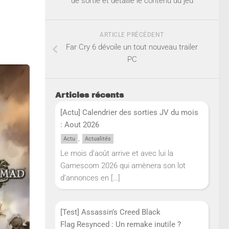
de sortie et détaille le contenu du jeu
ARTICLE PRÉCÉDENT
Far Cry 6 dévoile un tout nouveau trailer
PC
Articles récents
[Actu] Calendrier des sorties JV du mois
: Aout 2026
,
Actu
Actualités
Le mois d’août arrive et avec lui la
Gamescom 2026 qui amènera son lot
d’annonces en
[…]
[Test] Assassin’s Creed Black
Flag Resynced : Un remake inutile ?