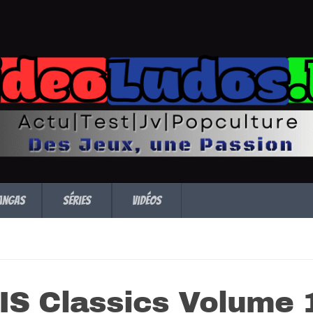
angas
Séries
Vidéos
IS Classics Volume 