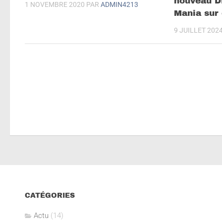
nouveau D
1 NOVEMBRE 2020
PAR
ADMIN4213
Mania sur
9 JUILLET 202
CATÉGORIES
Actu
(14)