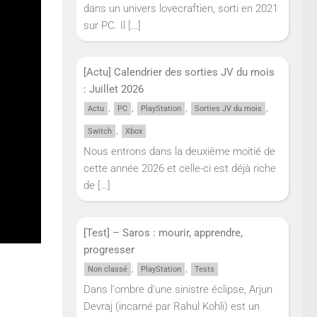
dans un univers lovecraftien, sorti en 2021
sur PC. Il
[…]
[Actu] Calendrier des sorties JV du mois
: Juillet 2026
,
,
,
,
Actu
PC
PlayStation
Sorties JV du mois
,
Switch
Xbox
Nous entrons dans la deuxième moitié de
cette année 2026 et celle-ci est déjà riche
de
[…]
[Test] – Saros : mourir, apprendre,
progresser
,
,
Non classé
PlayStation
Tests
Dans l'ombre d'une sinistre éclipse, Arjun
Devraj (incarné par Rahul Kohli) est un