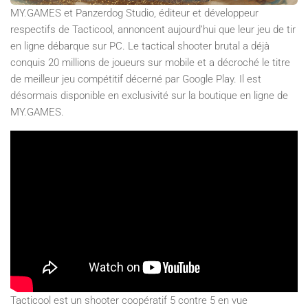
MY.GAMES et Panzerdog Studio, éditeur et développeur
respectifs de Tacticool, annoncent aujourd’hui que leur jeu de tir
en ligne débarque sur PC. Le tactical shooter brutal a déjà
conquis 20 millions de joueurs sur mobile et a décroché le titre
de meilleur jeu compétitif décerné par Google Play. Il est
désormais disponible en exclusivité sur la boutique en ligne de
MY.GAMES.
Tacticool est un shooter coopératif 5 contre 5 en vue