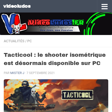
videoludos
Skip to content
ACTUALITÉS
/
PC
Tacticool : le shooter isométrique
est désormais disponible sur PC
PAR
MISTER J
·
7 SEPTEMBRE 2021