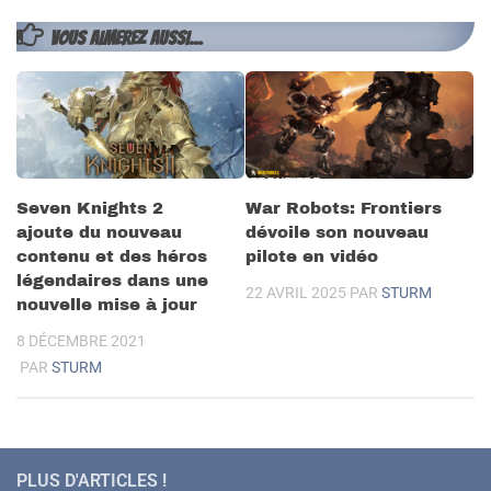
VOUS AIMEREZ AUSSI...
Seven Knights 2
War Robots: Frontiers
ajoute du nouveau
dévoile son nouveau
contenu et des héros
pilote en vidéo
légendaires dans une
22 AVRIL 2025
PAR
STURM
nouvelle mise à jour
8 DÉCEMBRE 2021
PAR
STURM
PLUS D'ARTICLES !