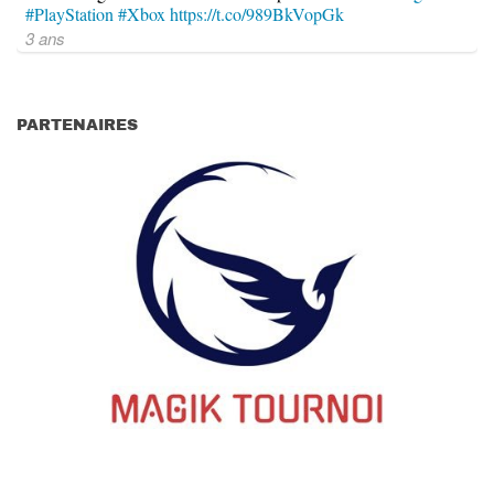
#PlayStation
#Xbox
https://t.co/989BkVopGk
3 ans
PARTENAIRES