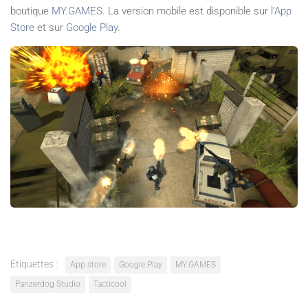
boutique
MY.GAMES
. La version mobile est disponible sur l’
App
Store
et sur
Google Play
.
Étiquettes :
App store
Google Play
MY.GAMES
Panzerdog Studio
Tacticool