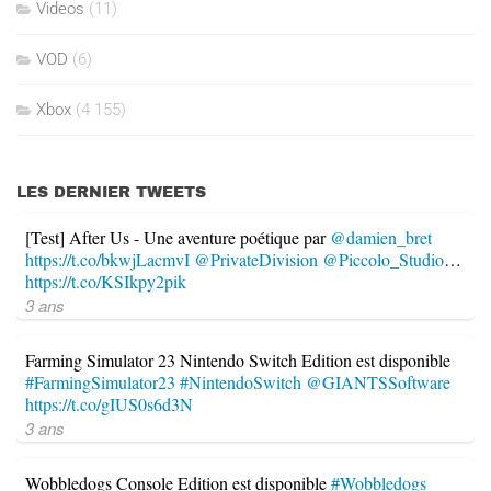
Videos
(11)
VOD
(6)
Xbox
(4 155)
LES DERNIER TWEETS
[Test] After Us - Une aventure poétique par
@damien_bret
https://t.co/bkwjLacmvI
@PrivateDivision
@Piccolo_Studio
…
https://t.co/KSIkpy2pik
3 ans
Farming Simulator 23 Nintendo Switch Edition est disponible
#FarmingSimulator23
#NintendoSwitch
@GIANTSSoftware
https://t.co/gIUS0s6d3N
3 ans
Wobbledogs Console Edition est disponible
#Wobbledogs