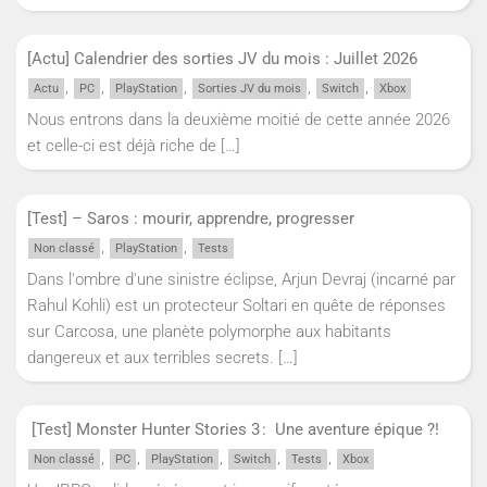
[Actu] Calendrier des sorties JV du mois : Juillet 2026
,
,
,
,
,
Actu
PC
PlayStation
Sorties JV du mois
Switch
Xbox
Nous entrons dans la deuxième moitié de cette année 2026
et celle-ci est déjà riche de
[…]
[Test] – Saros : mourir, apprendre, progresser
,
,
Non classé
PlayStation
Tests
Dans l'ombre d'une sinistre éclipse, Arjun Devraj (incarné par
Rahul Kohli) est un protecteur Soltari en quête de réponses
sur Carcosa, une planète polymorphe aux habitants
dangereux et aux terribles secrets.
[…]
[Test] Monster Hunter Stories 3 : Une aventure épique ?!
,
,
,
,
,
Non classé
PC
PlayStation
Switch
Tests
Xbox