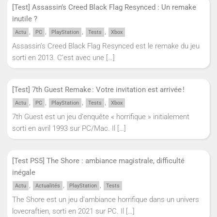
[Test] Assassin’s Creed Black Flag Resynced : Un remake
inutile ?
,
,
,
,
Actu
PC
PlayStation
Tests
Xbox
Assassin’s Creed Black Flag Resynced est le remake du jeu
sorti en 2013. C’est avec une
[…]
[Test] 7th Guest Remake : Votre invitation est arrivée !
,
,
,
,
Actu
PC
PlayStation
Tests
Xbox
7th Guest est un jeu d’enquête « horrifique » initialement
sorti en avril 1993 sur PC/Mac. Il
[…]
[Test PS5] The Shore : ambiance magistrale, difficulté
inégale
,
,
,
Actu
Actualités
PlayStation
Tests
The Shore est un jeu d’ambiance horrifique dans un univers
lovecraftien, sorti en 2021 sur PC. Il
[…]