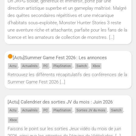
Un JRPG solide, généreux et immersif, porté par une
direction artistique superbe et un gameplay maîtrisé. Malgré
des quêtes secondaires répétitives et une mécanique
d’habitats sous‑exploitée, Monster Hunter Stories 3 reste
une aventure riche et attachante, parfaite pour les fans de la
licence et les amateurs de collection de monstres.
[…]
[Actu]
Summer Game Fest 2026 : Les annonces
,
,
,
,
,
Actu
Actualités
PC
PlayStation
Switch
Xbox
Retrouvez les différents récapitulatifs des conférences de la
Summer Game Fest 2026
[…]
[Actu] Calendrier des sorties JV du mois : Juin 2026
,
,
,
,
,
,
Actu
Actualités
PC
PlayStation
Sorties JV du mois
Switch
Xbox
Faisons le point sur les sorties Jeux vidéo du mois de juin