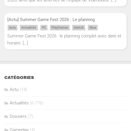
2026, ainsi que les attentes de l'équipe de Vidéoludos.
[…]
[Actu] Summer Game Fest 2026 : Le planning
,
,
,
,
,
Actu
Actualités
PC
PlayStation
Switch
Xbox
Summer Game Fest 2026 : le planning complet avec date et
horaire.
[…]
CATÉGORIES
Actu
(14)
Actualités
(6 776)
Dossiers
(7)
Gameplay
(4)