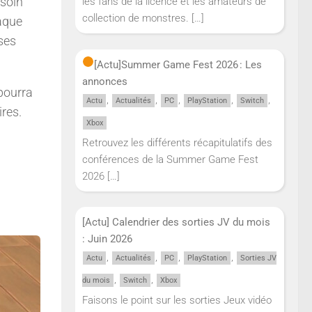
 soin
les fans de la licence et les amateurs de
collection de monstres.
[…]
aque
ses
[Actu]
Summer Game Fest 2026 : Les
annonces
pourra
,
,
,
,
,
Actu
Actualités
PC
PlayStation
Switch
res.
Xbox
Retrouvez les différents récapitulatifs des
conférences de la Summer Game Fest
2026
[…]
[Actu] Calendrier des sorties JV du mois
: Juin 2026
,
,
,
,
Actu
Actualités
PC
PlayStation
Sorties JV
,
,
du mois
Switch
Xbox
Faisons le point sur les sorties Jeux vidéo