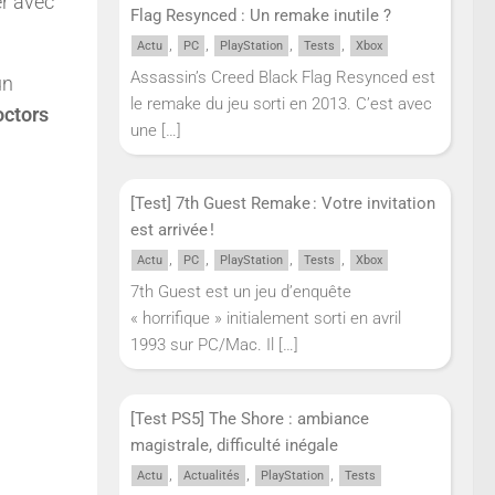
er avec
Flag Resynced : Un remake inutile ?
,
,
,
,
Actu
PC
PlayStation
Tests
Xbox
Assassin’s Creed Black Flag Resynced est
un
le remake du jeu sorti en 2013. C’est avec
ctors
une
[…]
[Test] 7th Guest Remake : Votre invitation
est arrivée !
,
,
,
,
Actu
PC
PlayStation
Tests
Xbox
7th Guest est un jeu d’enquête
« horrifique » initialement sorti en avril
1993 sur PC/Mac. Il
[…]
[Test PS5] The Shore : ambiance
magistrale, difficulté inégale
,
,
,
Actu
Actualités
PlayStation
Tests