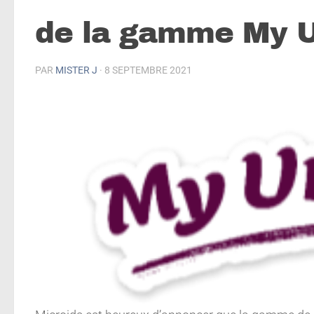
de la gamme My U
PAR
MISTER J
·
8 SEPTEMBRE 2021