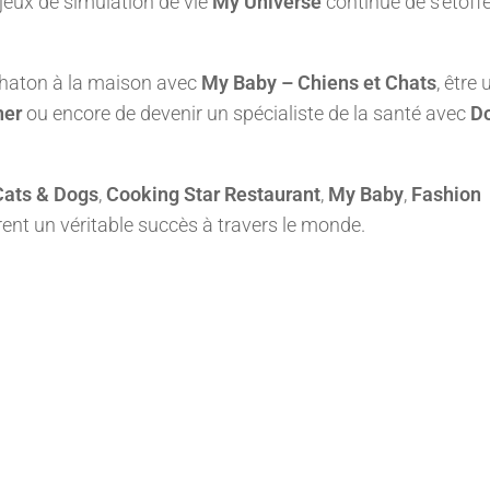
eux de simulation de vie
My Universe
continue de s’étoff
n chaton à la maison avec
My Baby – Chiens et Chats
, être 
ner
ou encore de devenir un spécialiste de la santé avec
Do
 Cats & Dogs
,
Cooking Star Restaurant
,
My Baby
,
Fashion
rent un véritable succès à travers le monde.