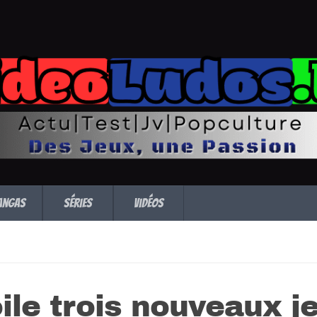
angas
Séries
Vidéos
ile trois nouveaux j