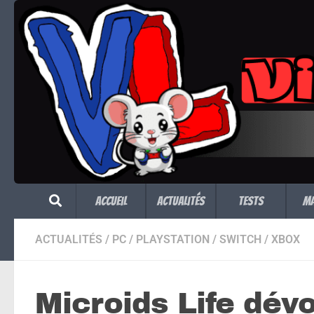
Skip to content
Accueil
Actualités
Tests
M
ACTUALITÉS
/
PC
/
PLAYSTATION
/
SWITCH
/
XBOX
Microids Life dévo