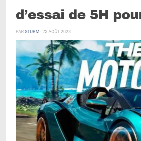
d’essai de 5H pou
PAR
STURM
·
23 AOÛT 2023