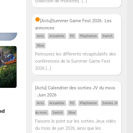
collection de monstres.
[…]
[Actu]
Summer Game Fest 2026 : Les
annonces
,
,
,
,
,
Actu
Actualités
PC
PlayStation
Switch
Xbox
Retrouvez les différents récapitulatifs des
conférences de la Summer Game Fest
2026
[…]
[Actu] Calendrier des sorties JV du mois
: Juin 2026
,
,
,
,
s
Actu
Actualités
PC
PlayStation
Sorties JV
ed
,
,
du mois
Switch
Xbox
Faisons le point sur les sorties Jeux vidéo
du mois de juin 2026, ainsi que les