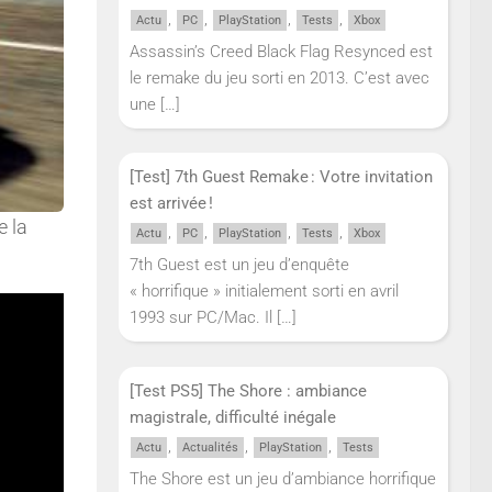
,
,
,
,
Actu
PC
PlayStation
Tests
Xbox
Assassin’s Creed Black Flag Resynced est
le remake du jeu sorti en 2013. C’est avec
une
[…]
[Test] 7th Guest Remake : Votre invitation
est arrivée !
e la
,
,
,
,
Actu
PC
PlayStation
Tests
Xbox
7th Guest est un jeu d’enquête
« horrifique » initialement sorti en avril
1993 sur PC/Mac. Il
[…]
[Test PS5] The Shore : ambiance
magistrale, difficulté inégale
,
,
,
Actu
Actualités
PlayStation
Tests
The Shore est un jeu d’ambiance horrifique