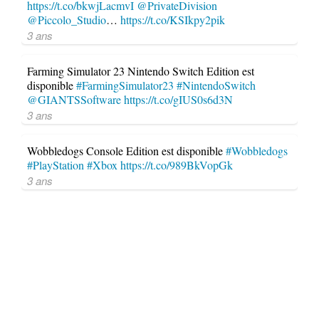
https://t.co/bkwjLacmvI
@PrivateDivision
@Piccolo_Studio
…
https://t.co/KSIkpy2pik
3 ans
Farming Simulator 23 Nintendo Switch Edition est
disponible
#FarmingSimulator23
#NintendoSwitch
@GIANTSSoftware
https://t.co/gIUS0s6d3N
3 ans
Wobbledogs Console Edition est disponible
#Wobbledogs
#PlayStation
#Xbox
https://t.co/989BkVopGk
3 ans