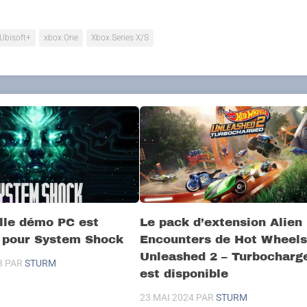
Ubisoft+
xbox One
Xbox Series X/S
lle démo PC est
Le pack d’extension Alien
e pour System Shock
Encounters de Hot Wheel
Unleashed 2 – Turbocharg
3
PAR
STURM
est disponible
23 MAI 2024
PAR
STURM