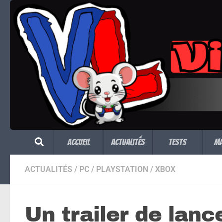
Skip to content
Accueil
Actualités
Tests
M
ACTUALITÉS
/
PC
/
PLAYSTATION
/
XBOX
Un trailer de lan