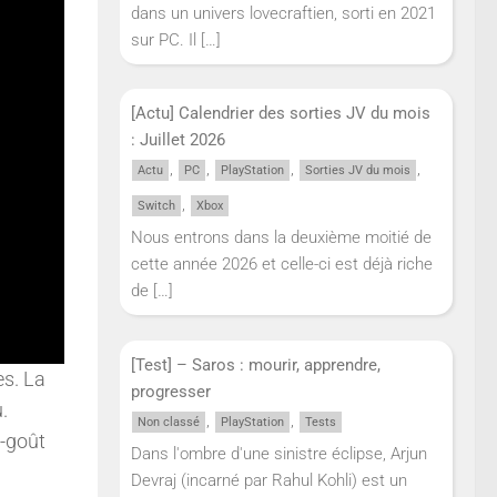
dans un univers lovecraftien, sorti en 2021
sur PC. Il
[…]
[Actu] Calendrier des sorties JV du mois
: Juillet 2026
,
,
,
,
Actu
PC
PlayStation
Sorties JV du mois
,
Switch
Xbox
Nous entrons dans la deuxième moitié de
cette année 2026 et celle-ci est déjà riche
de
[…]
[Test] – Saros : mourir, apprendre,
es. La
progresser
.
,
,
Non classé
PlayStation
Tests
t-goût
Dans l'ombre d'une sinistre éclipse, Arjun
Devraj (incarné par Rahul Kohli) est un