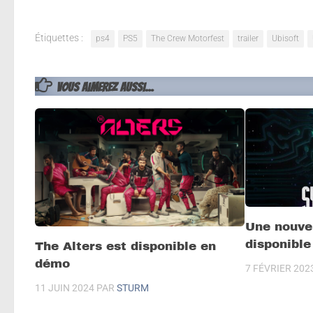
Étiquettes :
ps4
PS5
The Crew Motorfest
trailer
Ubisoft
VOUS AIMEREZ AUSSI...
Une nouve
disponibl
The Alters est disponible en
démo
7 FÉVRIER 202
11 JUIN 2024
PAR
STURM