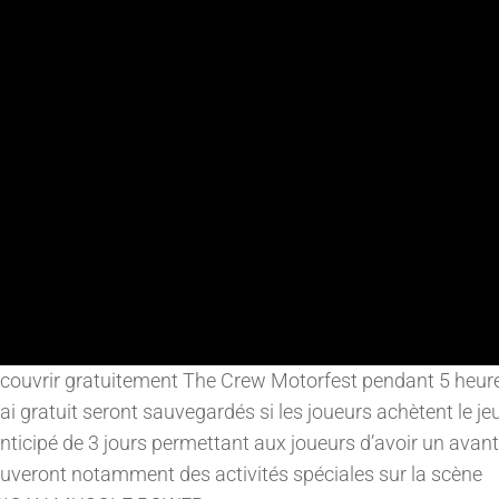
écouvrir gratuitement The Crew Motorfest pendant 5 heur
ai gratuit seront sauvegardés si les joueurs achètent le jeu
nticipé de 3 jours permettant aux joueurs d’avoir un avan
etrouveront notamment des activités spéciales sur la scène