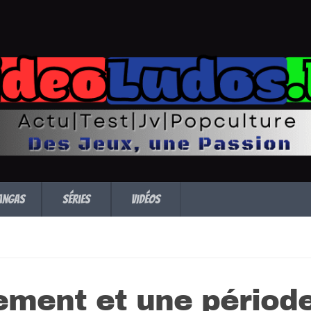
angas
Séries
Vidéos
cement et une périod