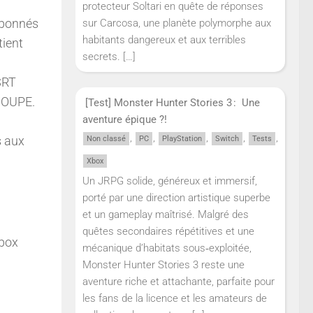
protecteur Soltari en quête de réponses
 abonnés
sur Carcosa, une planète polymorphe aux
habitants dangereux et aux terribles
tient
secrets.
[…]
SRT
COUPE.
[Test] Monster Hunter Stories 3 : Une
aventure épique ?!
,
,
,
,
,
s aux
Non classé
PC
PlayStation
Switch
Tests
Xbox
Un JRPG solide, généreux et immersif,
porté par une direction artistique superbe
et un gameplay maîtrisé. Malgré des
quêtes secondaires répétitives et une
Xbox
mécanique d’habitats sous‑exploitée,
Monster Hunter Stories 3 reste une
aventure riche et attachante, parfaite pour
les fans de la licence et les amateurs de