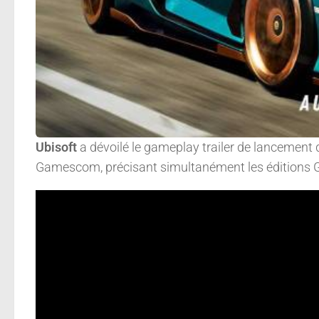
Ubisoft
a dévoilé le gameplay trailer de lancement
Gamescom, précisant simultanément les éditions Go