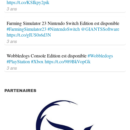
https://t.co/KSIkpy2pik
3 ans
Farming Simulator 23 Nintendo Switch Edition est disponible
#FarmingSimulator23
#NintendoSwitch
@GIANTSSoftware
https://t.co/gIUS0s6d3N
3 ans
Wobbledogs Console Edition est disponible
#Wobbledogs
#PlayStation
#Xbox
https://t.co/989BkVopGk
3 ans
PARTENAIRES