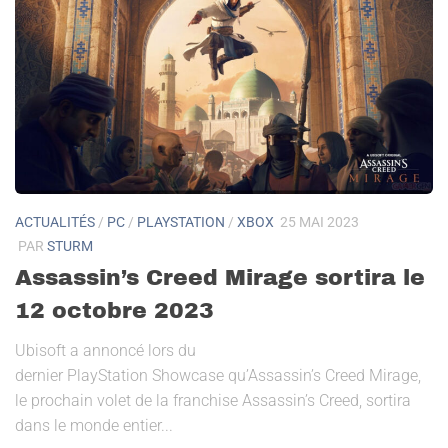
ACTUALITÉS
/
PC
/
PLAYSTATION
/
XBOX
25 MAI 2023
PAR
STURM
Assassin’s Creed Mirage sortira le
12 octobre 2023
Ubisoft a annoncé lors du
dernier PlayStation Showcase qu’Assassin’s Creed Mirage,
le prochain volet de la franchise Assassin’s Creed, sortira
dans le monde entier...