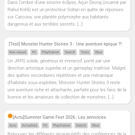
Dans l'ombre d'une sinistre éclipse, Arjun Devraj (incarné par
Rahul Kohli) est un protecteur Soltari en quête de réponses
sur Carcosa, une planète polymorphe aux habitants
dangereux et aux terribles secrets.
[…]
[Test] Monster Hunter Stories 3 : Une aventure épique ?!
,
,
,
,
,
Non classé
PC
PlayStation
Switch
Tests
Xbox
Un JRPG solide, généreux et immersif, porté par une
direction artistique superbe et un gameplay maîtrisé. Malgré
des quêtes secondaires répétitives et une mécanique
d’habitats sous‑exploitée, Monster Hunter Stories 3 reste
une aventure riche et attachante, parfaite pour les fans de la
licence et les amateurs de collection de monstres.
[…]
[Actu]
Summer Game Fest 2026 : Les annonces
,
,
,
,
,
Actu
Actualités
PC
PlayStation
Switch
Xbox
Retrouvez les différents récapitulatifs des conférences de la