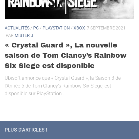
ACTUALITÉS
/
PC
/
PLAYSTATION
/
XBOX
7 SEPTEMBRE 2021
PAR
MISTER J
« Crystal Guard », La nouvelle
saison de Tom Clancy’s Rainbow
Six Siege est disponible
Ubisoft annonce que « Crystal Guard », la Saison 3 de
l’Année 6 de Tom Clancy’s Rainbow Six Siege, est
disponible sur PlayStation...
PLUS D'ARTICLES !