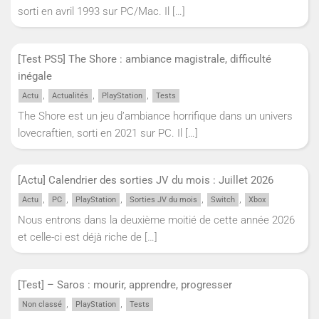
sorti en avril 1993 sur PC/Mac. Il
[…]
[Test PS5] The Shore : ambiance magistrale, difficulté
inégale
,
,
,
Actu
Actualités
PlayStation
Tests
The Shore est un jeu d’ambiance horrifique dans un univers
lovecraftien, sorti en 2021 sur PC. Il
[…]
[Actu] Calendrier des sorties JV du mois : Juillet 2026
,
,
,
,
,
Actu
PC
PlayStation
Sorties JV du mois
Switch
Xbox
Nous entrons dans la deuxième moitié de cette année 2026
et celle-ci est déjà riche de
[…]
[Test] – Saros : mourir, apprendre, progresser
,
,
Non classé
PlayStation
Tests