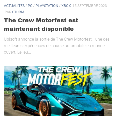
ACTUALITÉS
/
PC
/
PLAYSTATION
/
XBOX
15 SEPTEMBRE 2023
PAR
STURM
The Crew Motorfest est
maintenant disponible
Ubisoft annonce la sortie de The Crew Motorfest, l’une des
meilleures expériences de course automobile en monde
ouvert. Le jeu...