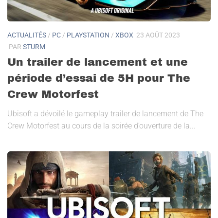
ACTUALITÉS
/
PC
/
PLAYSTATION
/
XBOX
23 AOÛT 2023
PAR
STURM
Un trailer de lancement et une
période d’essai de 5H pour The
Crew Motorfest
Ubisoft a dévoilé le gameplay trailer de lancement de The
Crew Motorfest au cours de la soirée d’ouverture de la...