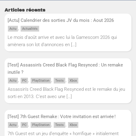
Articles récents
[Actu] Calendrier des sorties JV du mois : Aout 2026
,
Actu
Actualités
Le mois d’août arrive et avec lui la Gamescom 2026 qui
amènera son lot d’annonces en
[…]
[Test] Assassin’s Creed Black Flag Resynced : Un remake
inutile ?
,
,
,
,
Actu
PC
PlayStation
Tests
Xbox
Assassin’s Creed Black Flag Resynced est le remake du jeu
sorti en 2013. C’est avec une
[…]
[Test] 7th Guest Remake : Votre invitation est arrivée !
,
,
,
,
Actu
PC
PlayStation
Tests
Xbox
7th Guest est un jeu d’enquête « horrifique » initialement