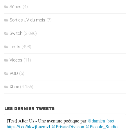
Séries
(4)
Sorties JV du mois
(7)
Switch
(2 096)
Tests
(498)
Videos
(11)
VOD
(6)
Xbox
(4 155)
LES DERNIER TWEETS
[Test] After Us - Une aventure poétique par
@damien_bret
https://t.co/bkwjLacmvI
@PrivateDivision
@Piccolo_Studio
…