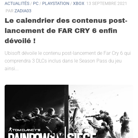
ACTUALITÉS
/
PC
/
PLAYSTATION
/
XBOX
13 SEPTEMBRE 2021
PAR
ZADIA03
Le calendrier des contenus post-
lancement de FAR CRY 6 enfin
dévoilé !
Ubisoft dévoile le contenu post-lancement de Far Cry 6 qui
comprendra 3 DLCs inclus dans le Season Pass du jeu
ainsi...