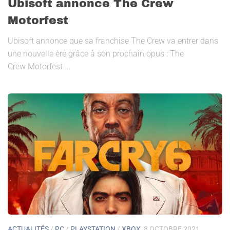
Ubisoft annonce The Crew
Motorfest
Ubisoft annonce que sa franchise The Crew va entrer dans
une nouvelle ère grâce à son prochain opus : The
Crew Motorfest....
ACTUALITÉS
/
PC
/
PLAYSTATION
/
XBOX
8 OCTOBRE 2021