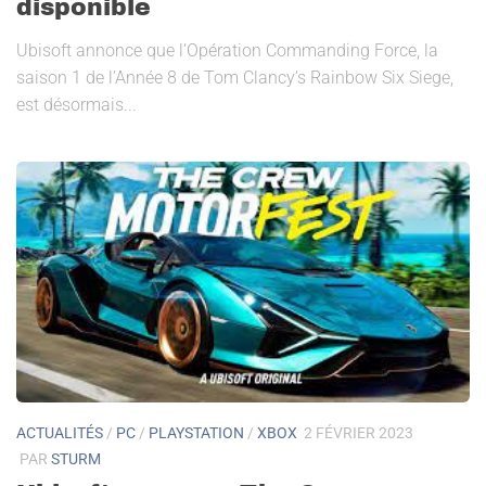
disponible
Ubisoft annonce que l’Opération Commanding Force, la
saison 1 de l’Année 8 de Tom Clancy’s Rainbow Six Siege,
est désormais...
ACTUALITÉS
/
PC
/
PLAYSTATION
/
XBOX
2 FÉVRIER 2023
PAR
STURM