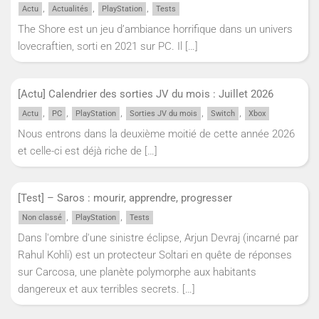
,
,
,
Actu
Actualités
PlayStation
Tests
The Shore est un jeu d’ambiance horrifique dans un univers
lovecraftien, sorti en 2021 sur PC. Il
[…]
[Actu] Calendrier des sorties JV du mois : Juillet 2026
,
,
,
,
,
Actu
PC
PlayStation
Sorties JV du mois
Switch
Xbox
Nous entrons dans la deuxième moitié de cette année 2026
et celle-ci est déjà riche de
[…]
[Test] – Saros : mourir, apprendre, progresser
,
,
Non classé
PlayStation
Tests
Dans l'ombre d'une sinistre éclipse, Arjun Devraj (incarné par
Rahul Kohli) est un protecteur Soltari en quête de réponses
sur Carcosa, une planète polymorphe aux habitants
dangereux et aux terribles secrets.
[…]