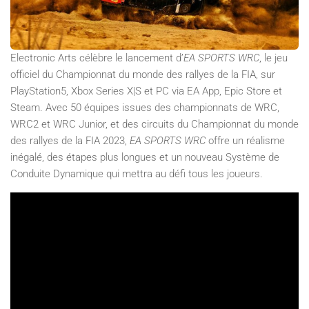
Electronic Arts célèbre le lancement d’
EA SPORTS WRC
, le jeu
officiel du Championnat du monde des rallyes de la FIA, sur
PlayStation5, Xbox Series X|S et PC via EA App, Epic Store et
Steam. Avec 50 équipes issues des championnats de WRC,
WRC2 et WRC Junior, et des circuits du Championnat du monde
des rallyes de la FIA 2023,
EA SPORTS WRC
offre un réalisme
inégalé, des étapes plus longues et un nouveau Système de
Conduite Dynamique qui mettra au défi tous les joueurs.