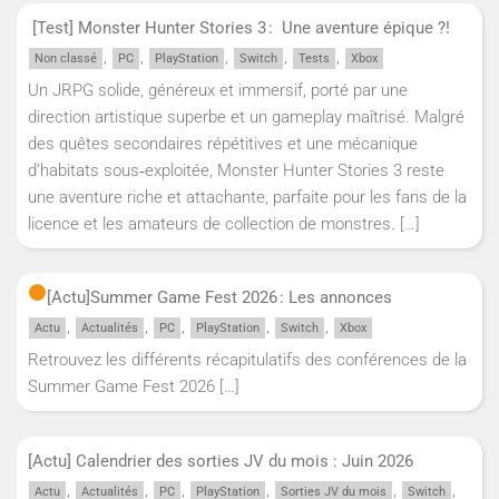
[Test] Monster Hunter Stories 3 : Une aventure épique ?!
,
,
,
,
,
Non classé
PC
PlayStation
Switch
Tests
Xbox
Un JRPG solide, généreux et immersif, porté par une
direction artistique superbe et un gameplay maîtrisé. Malgré
des quêtes secondaires répétitives et une mécanique
d’habitats sous‑exploitée, Monster Hunter Stories 3 reste
une aventure riche et attachante, parfaite pour les fans de la
licence et les amateurs de collection de monstres.
[…]
[Actu]
Summer Game Fest 2026 : Les annonces
,
,
,
,
,
Actu
Actualités
PC
PlayStation
Switch
Xbox
Retrouvez les différents récapitulatifs des conférences de la
Summer Game Fest 2026
[…]
[Actu] Calendrier des sorties JV du mois : Juin 2026
,
,
,
,
,
,
Actu
Actualités
PC
PlayStation
Sorties JV du mois
Switch