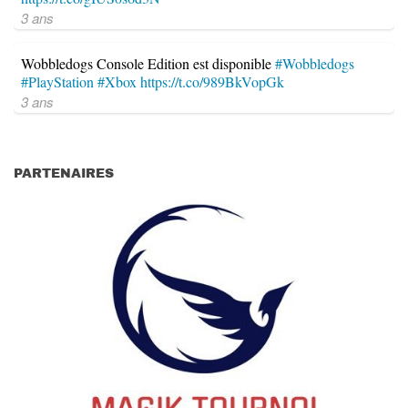
3 ans
Wobbledogs Console Edition est disponible
#Wobbledogs
#PlayStation
#Xbox
https://t.co/989BkVopGk
3 ans
PARTENAIRES