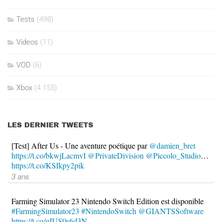
Tests
(498)
Videos
(11)
VOD
(6)
Xbox
(4 155)
LES DERNIER TWEETS
[Test] After Us - Une aventure poétique par
@damien_bret
https://t.co/bkwjLacmvI
@PrivateDivision
@Piccolo_Studio
…
https://t.co/KSIkpy2pik
3 ans
Farming Simulator 23 Nintendo Switch Edition est disponible
#FarmingSimulator23
#NintendoSwitch
@GIANTSSoftware
https://t.co/gIUS0s6d3N