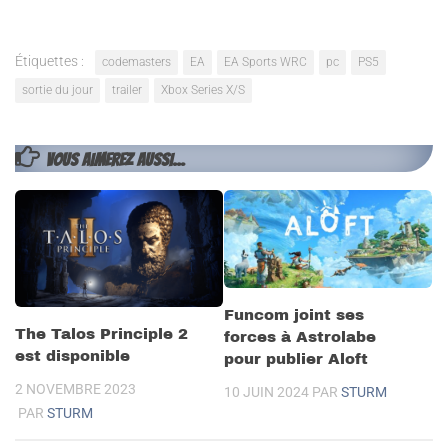
Étiquettes :
codemasters
EA
EA Sports WRC
pc
PS5
sortie du jour
trailer
Xbox Series X/S
VOUS AIMEREZ AUSSI...
Funcom joint ses
The Talos Principle 2
forces à Astrolabe
est disponible
pour publier Aloft
2 NOVEMBRE 2023
10 JUIN 2024
PAR
STURM
PAR
STURM