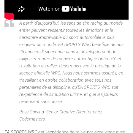
À partir d’aujourd’hui, les fans de sim racing du monde
entier peuvent ressentir toutes les émotions et le
caractère imprévisible du sport automobile le plus
exigeant du monde. E
A SPORTS WRC
bénéficie de nos
25 années d’expérience dans le développement de
rallyes et recrée de manière authentique l’intensité et
l’exaltation du rallye, désormais avec le prestige de la
licence officielle WRC. Nous nous sommes assurés, en
travaillant en étroite collaboration avec tous nos
partenaires de la discipline, qu’
EA SPORTS WRC
soit
l’expérience de simulation ultime, et que les joueurs
reviennent sans cesse
Ross Gowing, Senior Creative Director chez
Codemasters
EA SPORTS WRC
est l’expérience de rallye par excellence avec