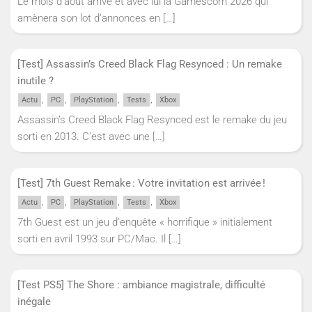
Le mois d’août arrive et avec lui la Gamescom 2026 qui
amènera son lot d’annonces en
[…]
[Test] Assassin’s Creed Black Flag Resynced : Un remake
inutile ?
,
,
,
,
Actu
PC
PlayStation
Tests
Xbox
Assassin’s Creed Black Flag Resynced est le remake du jeu
sorti en 2013. C’est avec une
[…]
[Test] 7th Guest Remake : Votre invitation est arrivée !
,
,
,
,
Actu
PC
PlayStation
Tests
Xbox
7th Guest est un jeu d’enquête « horrifique » initialement
sorti en avril 1993 sur PC/Mac. Il
[…]
[Test PS5] The Shore : ambiance magistrale, difficulté
inégale