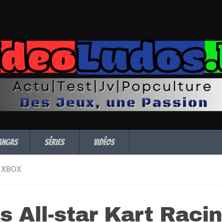
angas
Séries
Vidéos
XBOX
 All-star Kart Raci