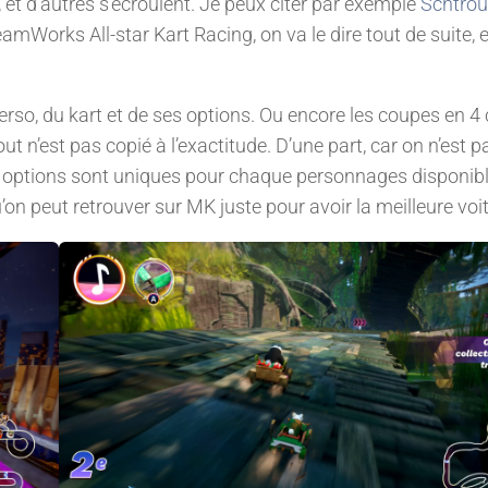
 d’autres s’écroulent. Je peux citer par exemple
Schtro
eamWorks All-star Kart Racing, on va le dire tout de suite, 
rso, du kart et de ses options. Ou encore les coupes en 4 
ut n’est pas copié à l’exactitude. D’une part, car on n’est p
es options sont uniques pour chaque personnages disponib
’on peut retrouver sur MK juste pour avoir la meilleure voit