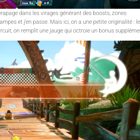
Dérapage dans les virages générant des boosts, zones
ampes et j’en passe. Mais ici, on a une petite originalité : l
rcuit, on remplit une jauge qui octroie un bonus suppléme