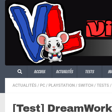
Skip to content
Accueil
Actualités
Tests
M
ACTUALITÉS
/
PC
/
PLAYSTATION
/
SWITCH
/
TESTS
/
[Test] DreamWorks