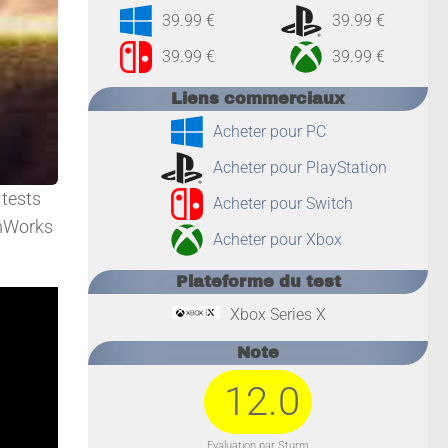
39.99 €
39.99 €
39.99 €
39.99 €
Liens commerciaux
Acheter pour PC
Acheter pour PlayStation
 tests
Acheter pour Switch
amWorks
Acheter pour Xbox
Plateforme du test
Xbox Series X
Note
12.0
Evaluation par Sturm