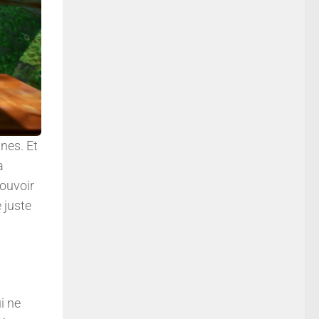
unes. Et
a
pouvoir
 juste
i ne