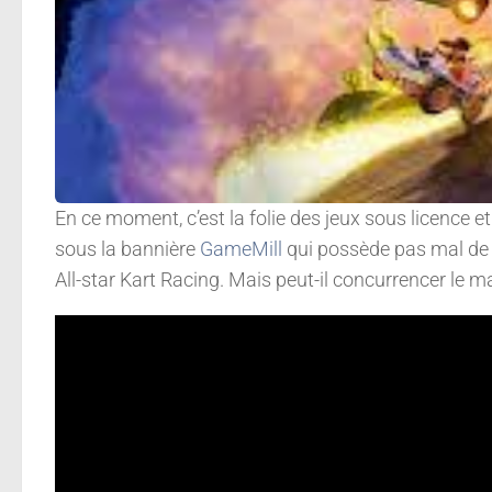
En ce moment, c’est la folie des jeux sous licence et
sous la bannière
GameMill
qui possède pas mal de
All-star Kart Racing. Mais peut-il concurrencer le m