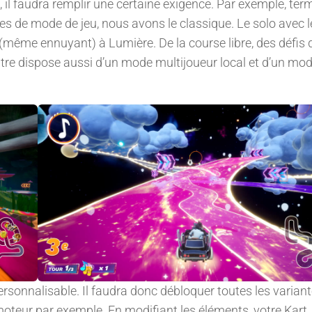
il faudra remplir une certaine exigence. Par exemple, ter
es de mode de jeu, nous avons le classique. Le solo avec 
 (même ennuyant) à Lumière. De la course libre, des défis 
titre dispose aussi d’un mode multijoueur local et d’un mo
personnalisable. Il faudra donc débloquer toutes les varian
oteur par exemple. En modifiant les éléments, votre Kart