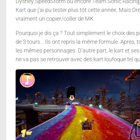
Dysney SpeedStorm ou encore Team Sonic Racing, et
Kart
que j’ai pu tester plus tôt cette année. Mais Dr
vraiment un copier/coller de MK.
Pourquoi je dis ça ? Tout simplement le choix des pe
de 3 tours… Ils ont repris la même formule. Après, to
les mêmes personnages. D’autre part, le kart et s
ne va pas se retrouver avec des kart loufoque tel qu