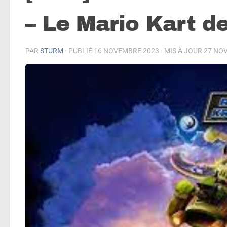
– Le Mario Kart 
PAR
STURM
· PUBLIÉ
16 NOVEMBRE 2023
· MIS À JOUR
27 NO