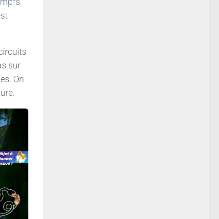
umpfs
est
circuits
as sur
les. On
ure.