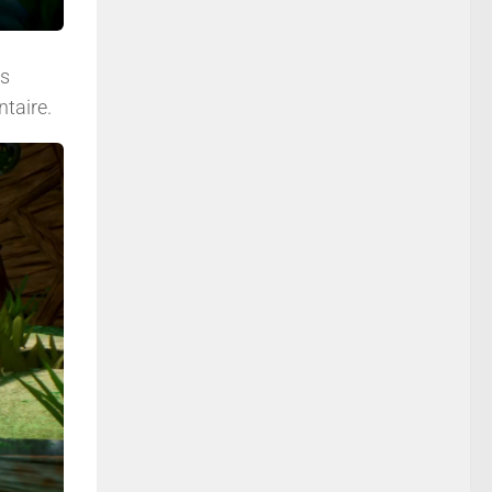
es
ntaire.