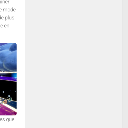
miner
le mode
de plus
de en
tes que