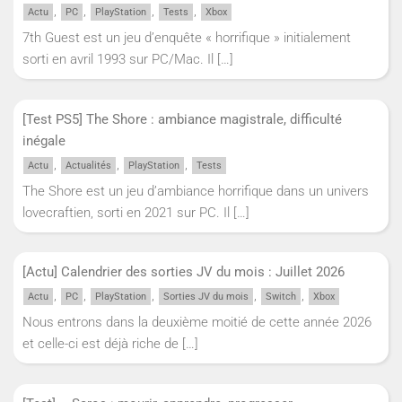
,
,
,
,
Actu
PC
PlayStation
Tests
Xbox
7th Guest est un jeu d’enquête « horrifique » initialement
sorti en avril 1993 sur PC/Mac. Il
[…]
[Test PS5] The Shore : ambiance magistrale, difficulté
inégale
,
,
,
Actu
Actualités
PlayStation
Tests
The Shore est un jeu d’ambiance horrifique dans un univers
lovecraftien, sorti en 2021 sur PC. Il
[…]
[Actu] Calendrier des sorties JV du mois : Juillet 2026
,
,
,
,
,
Actu
PC
PlayStation
Sorties JV du mois
Switch
Xbox
Nous entrons dans la deuxième moitié de cette année 2026
et celle-ci est déjà riche de
[…]