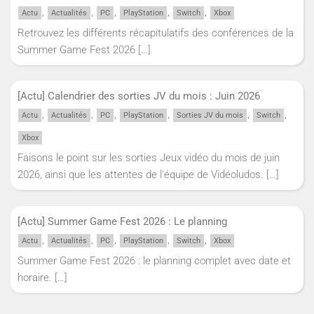
,
,
,
,
,
Actu
Actualités
PC
PlayStation
Switch
Xbox
Retrouvez les différents récapitulatifs des conférences de la
Summer Game Fest 2026
[…]
[Actu] Calendrier des sorties JV du mois : Juin 2026
,
,
,
,
,
,
Actu
Actualités
PC
PlayStation
Sorties JV du mois
Switch
Xbox
Faisons le point sur les sorties Jeux vidéo du mois de juin
2026, ainsi que les attentes de l'équipe de Vidéoludos.
[…]
[Actu] Summer Game Fest 2026 : Le planning
,
,
,
,
,
Actu
Actualités
PC
PlayStation
Switch
Xbox
Summer Game Fest 2026 : le planning complet avec date et
horaire.
[…]