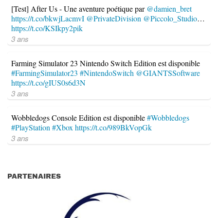
[Test] After Us - Une aventure poétique par
@damien_bret
https://t.co/bkwjLacmvI
@PrivateDivision
@Piccolo_Studio
…
https://t.co/KSIkpy2pik
3 ans
Farming Simulator 23 Nintendo Switch Edition est disponible
#FarmingSimulator23
#NintendoSwitch
@GIANTSSoftware
https://t.co/gIUS0s6d3N
3 ans
Wobbledogs Console Edition est disponible
#Wobbledogs
#PlayStation
#Xbox
https://t.co/989BkVopGk
3 ans
PARTENAIRES