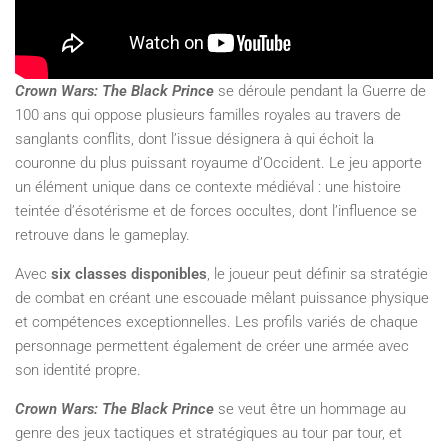
Crown Wars: The Black Prince
se déroule pendant la Guerre de
100 ans qui oppose plusieurs familles royales au travers de
sanglants conflits, dont l’issue désignera à qui échoit la
couronne du plus puissant royaume d’Occident. Le jeu apporte
un élément unique dans ce contexte médiéval : une histoire
teintée d’ésotérisme et de forces occultes, dont l’influence se
retrouve dans le gameplay.
Avec
six classes disponibles
, le joueur peut définir sa stratégie
de combat en créant une escouade mêlant puissance physique
et compétences exceptionnelles. Les profils variés de chaque
personnage permettent également de créer une armée avec
son identité propre.
Crown Wars: The Black Prince
se veut être un hommage au
genre des jeux tactiques et stratégiques au tour par tour, et