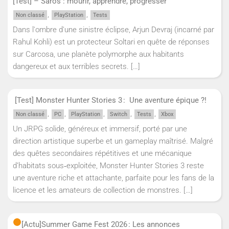
[Test] – Saros : mourir, apprendre, progresser
,
,
Non classé
PlayStation
Tests
Dans l'ombre d'une sinistre éclipse, Arjun Devraj (incarné par
Rahul Kohli) est un protecteur Soltari en quête de réponses
sur Carcosa, une planète polymorphe aux habitants
dangereux et aux terribles secrets.
[…]
[Test] Monster Hunter Stories 3 : Une aventure épique ?!
,
,
,
,
,
Non classé
PC
PlayStation
Switch
Tests
Xbox
Un JRPG solide, généreux et immersif, porté par une
direction artistique superbe et un gameplay maîtrisé. Malgré
des quêtes secondaires répétitives et une mécanique
d’habitats sous‑exploitée, Monster Hunter Stories 3 reste
une aventure riche et attachante, parfaite pour les fans de la
licence et les amateurs de collection de monstres.
[…]
[Actu]
Summer Game Fest 2026 : Les annonces