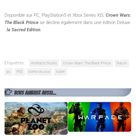
Disponible sur PC, PlayStation5 et Xbox Series X|S,
Crown Wars:
The Black Prince
se décline également dans une édition Deluxe
:
la Sacred Edition
.
Étiquettes :
Artefacts Studio
Crown Wars: The Black Prince
Nacon
pc
PS5
sortie du jour
trailer
VOUS AIMEREZ AUSSI...