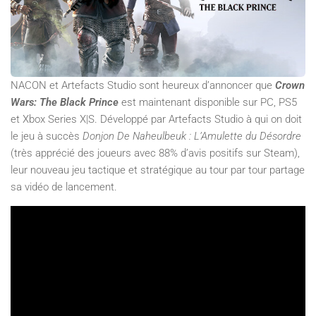
NACON et Artefacts Studio sont heureux d’annoncer que
Crown
Wars: The Black Prince
est maintenant disponible sur PC, PS5
et Xbox Series X|S. Développé par Artefacts Studio à qui on doit
le jeu à succès
Donjon De Naheulbeuk : L’Amulette du Désordre
(très apprécié des joueurs avec 88% d’avis positifs sur Steam),
leur nouveau jeu tactique et stratégique au tour par tour partage
sa vidéo de lancement.