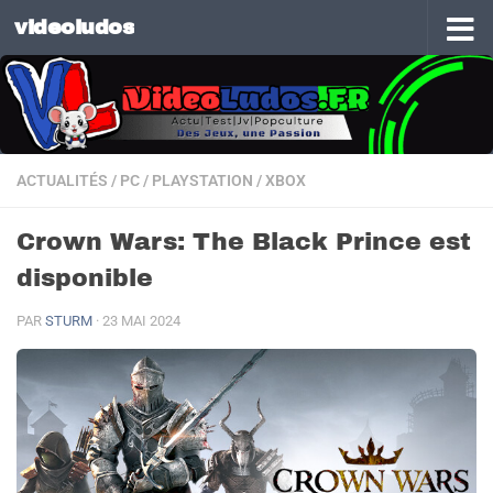
videoludos
Skip to content
ACTUALITÉS
/
PC
/
PLAYSTATION
/
XBOX
Crown Wars: The Black Prince est
disponible
PAR
STURM
·
23 MAI 2024