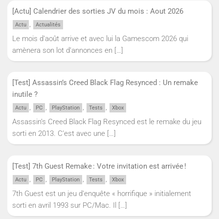
[Actu] Calendrier des sorties JV du mois : Aout 2026
,
Actu
Actualités
Le mois d’août arrive et avec lui la Gamescom 2026 qui
amènera son lot d’annonces en
[…]
[Test] Assassin’s Creed Black Flag Resynced : Un remake
inutile ?
,
,
,
,
Actu
PC
PlayStation
Tests
Xbox
Assassin’s Creed Black Flag Resynced est le remake du jeu
sorti en 2013. C’est avec une
[…]
[Test] 7th Guest Remake : Votre invitation est arrivée !
,
,
,
,
Actu
PC
PlayStation
Tests
Xbox
7th Guest est un jeu d’enquête « horrifique » initialement
sorti en avril 1993 sur PC/Mac. Il
[…]