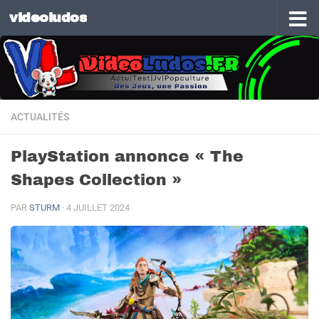
videoludos
Skip to content
ACTUALITÉS
PlayStation annonce « The
Shapes Collection »
PAR
STURM
·
4 JUILLET 2024