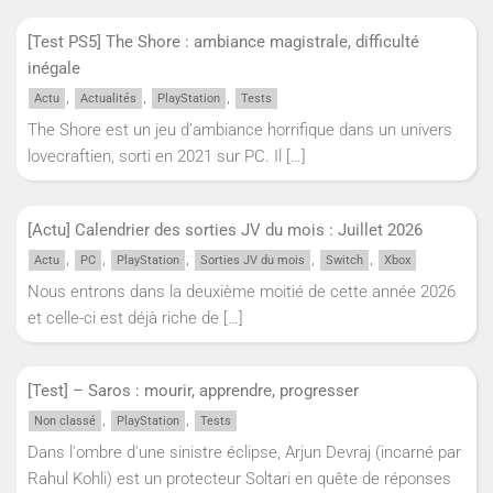
[Test PS5] The Shore : ambiance magistrale, difficulté
inégale
,
,
,
Actu
Actualités
PlayStation
Tests
The Shore est un jeu d’ambiance horrifique dans un univers
lovecraftien, sorti en 2021 sur PC. Il
[…]
[Actu] Calendrier des sorties JV du mois : Juillet 2026
,
,
,
,
,
Actu
PC
PlayStation
Sorties JV du mois
Switch
Xbox
Nous entrons dans la deuxième moitié de cette année 2026
et celle-ci est déjà riche de
[…]
[Test] – Saros : mourir, apprendre, progresser
,
,
Non classé
PlayStation
Tests
Dans l'ombre d'une sinistre éclipse, Arjun Devraj (incarné par
Rahul Kohli) est un protecteur Soltari en quête de réponses