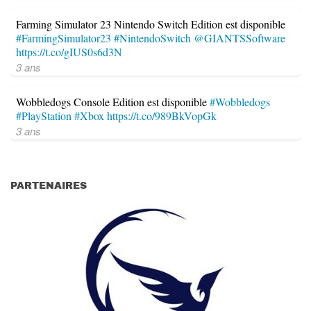
Farming Simulator 23 Nintendo Switch Edition est disponible
#FarmingSimulator23
#NintendoSwitch
@GIANTSSoftware
https://t.co/gIUS0s6d3N
3 ans
Wobbledogs Console Edition est disponible
#Wobbledogs
#PlayStation
#Xbox
https://t.co/989BkVopGk
3 ans
PARTENAIRES