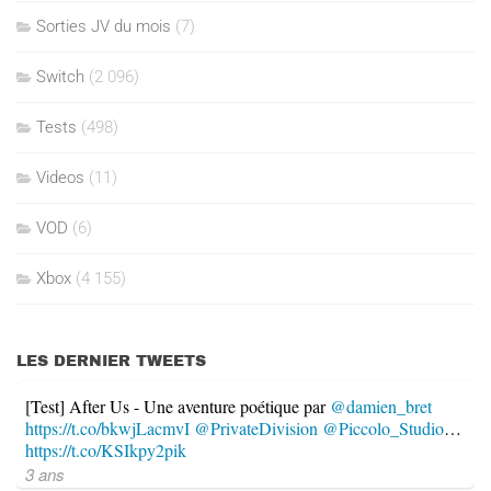
Sorties JV du mois
(7)
Switch
(2 096)
Tests
(498)
Videos
(11)
VOD
(6)
Xbox
(4 155)
LES DERNIER TWEETS
[Test] After Us - Une aventure poétique par
@damien_bret
https://t.co/bkwjLacmvI
@PrivateDivision
@Piccolo_Studio
…
https://t.co/KSIkpy2pik
3 ans