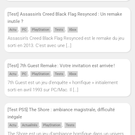
[Test] Assassin’s Creed Black Flag Resynced : Un remake
inutile ?
,
,
,
,
Actu
PC
PlayStation
Tests
Xbox
Assassin’s Creed Black Flag Resynced est le remake du jeu
sorti en 2013. C’est avec une
[…]
[Test] 7th Guest Remake : Votre invitation est arrivée !
,
,
,
,
Actu
PC
PlayStation
Tests
Xbox
7th Guest est un jeu d’enquête « horrifique » initialement
sorti en avril 1993 sur PC/Mac. Il
[…]
[Test PS5] The Shore : ambiance magistrale, difficulté
inégale
,
,
,
Actu
Actualités
PlayStation
Tests
The Shore est un jeu d’ambiance horrifique dans un univers