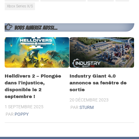
Xbox Series X/S
VOUS AIMEREZ AUSSI...
Helldivers 2 – Plongée
Industry Giant 4.0
dans l’injustice,
annonce sa fenêtre de
disponible le 2
sortie
septembre !
20 DÉCEMBRE 2023
1 SEPTEMBRE 2025
PAR
STURM
PAR
POPPY