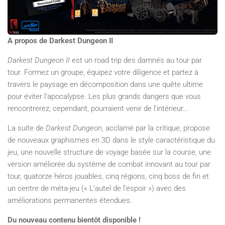
A propos de Darkest Dungeon II
Darkest Dungeon II
est un road trip des damnés au tour par
tour. Formez un groupe, équipez votre diligence et partez à
travers le paysage en décomposition dans une quête ultime
pour éviter l’apocalypse. Les plus grands dangers que vous
rencontrerez, cependant, pourraient venir de l’intérieur…
La suite de
Darkest Dungeon
, acclamé par la critique, propose
de nouveaux graphismes en 3D dans le style caractéristique du
jeu, une nouvelle structure de voyage basée sur la course, une
version améliorée du système de combat innovant au tour par
tour, quatorze héros jouables, cinq régions, cinq boss de fin et
un centre de méta-jeu (« L’autel de l’espoir ») avec des
améliorations permanentes étendues.
Du nouveau contenu bientôt disponible !