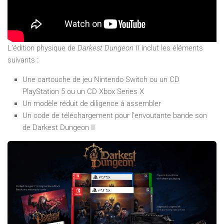
L’édition physique de
Darkest Dungeon II
inclut les éléments
suivants :
Une cartouche de jeu Nintendo Switch ou un CD
PlayStation 5 ou un CD Xbox Series X
Un modèle réduit de diligence à assembler
Un code de téléchargement pour l’envoutante bande son
de Darkest Dungeon II