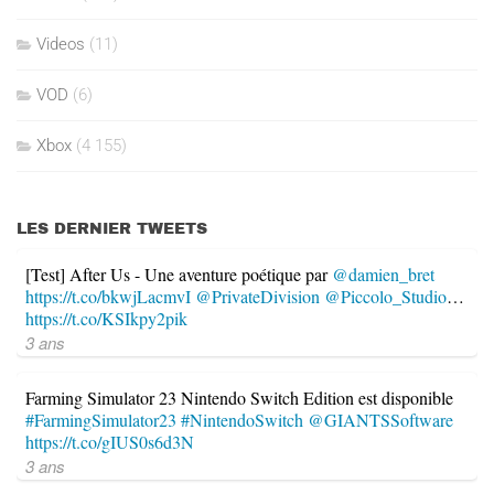
Videos
(11)
VOD
(6)
Xbox
(4 155)
LES DERNIER TWEETS
[Test] After Us - Une aventure poétique par
@damien_bret
https://t.co/bkwjLacmvI
@PrivateDivision
@Piccolo_Studio
…
https://t.co/KSIkpy2pik
3 ans
Farming Simulator 23 Nintendo Switch Edition est disponible
#FarmingSimulator23
#NintendoSwitch
@GIANTSSoftware
https://t.co/gIUS0s6d3N
3 ans