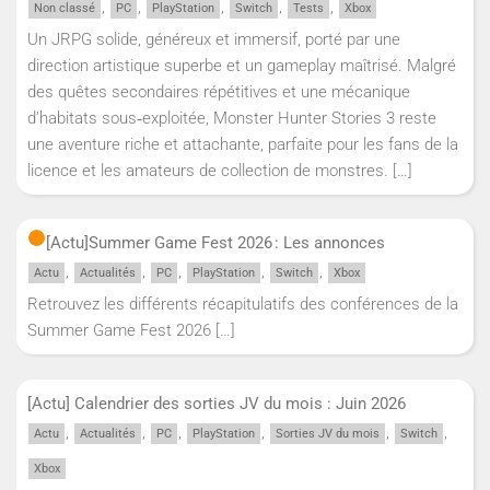
,
,
,
,
,
Non classé
PC
PlayStation
Switch
Tests
Xbox
Un JRPG solide, généreux et immersif, porté par une
direction artistique superbe et un gameplay maîtrisé. Malgré
des quêtes secondaires répétitives et une mécanique
d’habitats sous‑exploitée, Monster Hunter Stories 3 reste
une aventure riche et attachante, parfaite pour les fans de la
licence et les amateurs de collection de monstres.
[…]
[Actu]
Summer Game Fest 2026 : Les annonces
,
,
,
,
,
Actu
Actualités
PC
PlayStation
Switch
Xbox
Retrouvez les différents récapitulatifs des conférences de la
Summer Game Fest 2026
[…]
[Actu] Calendrier des sorties JV du mois : Juin 2026
,
,
,
,
,
,
Actu
Actualités
PC
PlayStation
Sorties JV du mois
Switch
Xbox