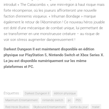
introduit « The Catacombs », une mini-région à haut risque mais
forte récompense, où les joueurs affronteront une nouvelle
faction d’ennemis visqueux. « Inhuman Bondage » marque
également le retour de l’Abomination ! Ce nouveau héros jouable
est doté d’une mécanique de combat unique, lui permettant de
se transformer en une monstrueuse créature – au risque de
voir son stress augmenter dangereusement !
Darkest Dungeon II est maintenant disponible en édition
physique sur PlayStation 5, Nintendo Switch et Xbox Series X.
Le jeu est disponible numériquement sur les même
plateformes et PC.
Étiquettes :
Darkest Dungeon II
édition physique
Maximum Entertainment
nintendo switch
pc
PS5
Red Hook Studios
Skybound Entertainment
sortie du jour
trailer