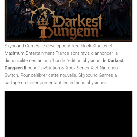
Skybound Games, le développeur Red Hook Studios et
Maximum Entertainment France sont ravis d’annoncer la
disponibilité dès aujourd’hui de l’édition physique de
Darkest
Dungeon II
pour PlayStation 5, Xbox Series X et Nintendo
Switch. Pour célébrer cette nouvelle, Skybound Games a
partagé un trailer présentant les éditions physiques.