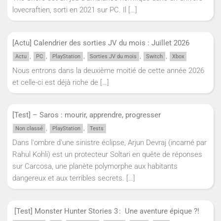
lovecraftien, sorti en 2021 sur PC. Il
[…]
[Actu] Calendrier des sorties JV du mois : Juillet 2026
,
,
,
,
,
Actu
PC
PlayStation
Sorties JV du mois
Switch
Xbox
Nous entrons dans la deuxième moitié de cette année 2026
et celle-ci est déjà riche de
[…]
[Test] – Saros : mourir, apprendre, progresser
,
,
Non classé
PlayStation
Tests
Dans l'ombre d'une sinistre éclipse, Arjun Devraj (incarné par
Rahul Kohli) est un protecteur Soltari en quête de réponses
sur Carcosa, une planète polymorphe aux habitants
dangereux et aux terribles secrets.
[…]
[Test] Monster Hunter Stories 3 : Une aventure épique ?!