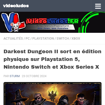
videoludos
Skip to content
ACTUALITÉS
/
PC
/
PLAYSTATION
/
SWITCH
/
XBOX
Darkest Dungeon II sort en édition
physique sur Playstation 5,
Nintendo Switch et Xbox Series X
PAR
STURM
·
23 OCTOBRE 2024