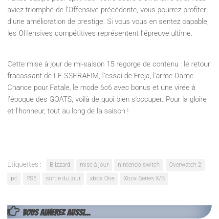
aviez triomphé de l’Offensive précédente, vous pourrez profiter
d’une amélioration de prestige. Si vous vous en sentez capable,
les Offensives compétitives représentent l’épreuve ultime.
Cette mise à jour de mi-saison 15 regorge de contenu : le retour
fracassant de LE SSERAFIM, l’essai de Freja, l’arme Dame
Chance pour Fatale, le mode 6c6 avec bonus et une virée à
l’époque des GOATS, voilà de quoi bien s’occuper. Pour la gloire
et l’honneur, tout au long de la saison !
Étiquettes :
Blizzard
mise à jour
nintendo switch
Overwatch 2
pc
PS5
sortie du jour
xbox One
Xbox Series X/S
VOUS AIMEREZ AUSSI...