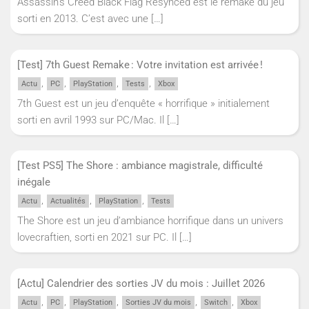
Assassin’s Creed Black Flag Resynced est le remake du jeu
sorti en 2013. C’est avec une
[…]
[Test] 7th Guest Remake : Votre invitation est arrivée !
,
,
,
,
Actu
PC
PlayStation
Tests
Xbox
7th Guest est un jeu d’enquête « horrifique » initialement
sorti en avril 1993 sur PC/Mac. Il
[…]
[Test PS5] The Shore : ambiance magistrale, difficulté
inégale
,
,
,
Actu
Actualités
PlayStation
Tests
The Shore est un jeu d’ambiance horrifique dans un univers
lovecraftien, sorti en 2021 sur PC. Il
[…]
[Actu] Calendrier des sorties JV du mois : Juillet 2026
,
,
,
,
,
Actu
PC
PlayStation
Sorties JV du mois
Switch
Xbox