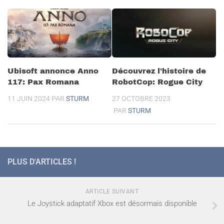
Ubisoft annonce Anno
Découvrez l’histoire de
117: Pax Romana
RobotCop: Rogue City
11 JUIN 2024
PAR
STURM
27 OCTOBRE 2023
PAR
STURM
PLUS D'ARTICLES !
ARTICLE SUIVANT
Le Joystick adaptatif Xbox est désormais disponible