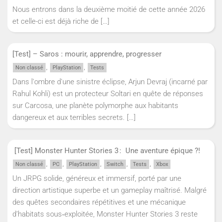
Nous entrons dans la deuxième moitié de cette année 2026
et celle-ci est déjà riche de
[…]
[Test] – Saros : mourir, apprendre, progresser
,
,
Non classé
PlayStation
Tests
Dans l'ombre d'une sinistre éclipse, Arjun Devraj (incarné par
Rahul Kohli) est un protecteur Soltari en quête de réponses
sur Carcosa, une planète polymorphe aux habitants
dangereux et aux terribles secrets.
[…]
[Test] Monster Hunter Stories 3 : Une aventure épique ?!
,
,
,
,
,
Non classé
PC
PlayStation
Switch
Tests
Xbox
Un JRPG solide, généreux et immersif, porté par une
direction artistique superbe et un gameplay maîtrisé. Malgré
des quêtes secondaires répétitives et une mécanique
d’habitats sous‑exploitée, Monster Hunter Stories 3 reste