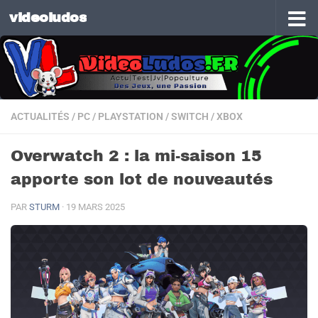
videoludos
Skip to content
ACTUALITÉS
/
PC
/
PLAYSTATION
/
SWITCH
/
XBOX
Overwatch 2 : la mi-saison 15
apporte son lot de nouveautés
PAR
STURM
·
19 MARS 2025