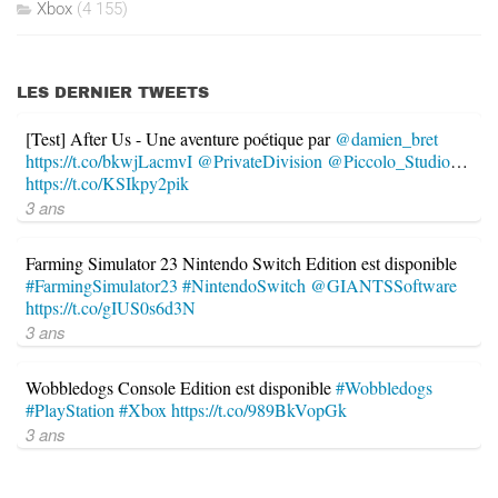
Xbox
(4 155)
LES DERNIER TWEETS
[Test] After Us - Une aventure poétique par
@damien_bret
https://t.co/bkwjLacmvI
@PrivateDivision
@Piccolo_Studio
…
https://t.co/KSIkpy2pik
3 ans
Farming Simulator 23 Nintendo Switch Edition est disponible
#FarmingSimulator23
#NintendoSwitch
@GIANTSSoftware
https://t.co/gIUS0s6d3N
3 ans
Wobbledogs Console Edition est disponible
#Wobbledogs
#PlayStation
#Xbox
https://t.co/989BkVopGk
3 ans