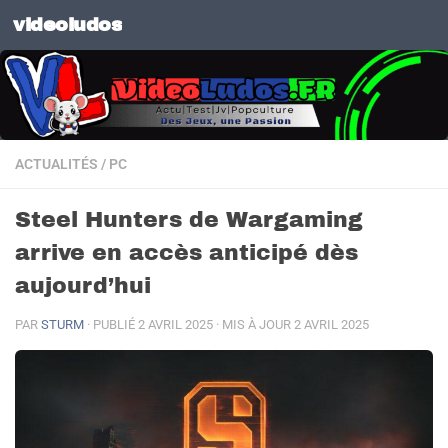
videoludos
Skip to content
ACTUALITÉS
/
PC
Steel Hunters de Wargaming
arrive en accès anticipé dès
aujourd’hui
PAR
STURM
· PUBLIÉ
2 AVRIL 2025
· MIS À JOUR
2 AVRIL 2025