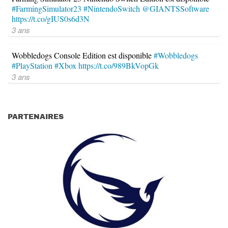
#FarmingSimulator23
#NintendoSwitch
@GIANTSSoftware
https://t.co/gIUS0s6d3N
3 ans
Wobbledogs Console Edition est disponible
#Wobbledogs
#PlayStation
#Xbox
https://t.co/989BkVopGk
3 ans
PARTENAIRES