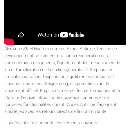
Alors que
Steel Hunters
entre en Accès Anticipé, l’équipe de
développement se concentrera sur la récupération des
commentaires des joueurs, l’ajustement des mécanismes de
jeu et l’amélioration de la finition générale. Cette phase est
cruciale pour affiner l’expérience, équilibrer les combats et
s’assurer que le jeu atteigne son plein potentiel avant le
lancement officiel. En plus d’améliorer les performances et la
stabilité, l’équipe introduira de nouveaux contenus et de
nouvelles fonctionnalités durant l’Accés Anticipé, façonnant
ainsi le jeu avec les retours directs de la communauté.
L’accès anticipé comporte les éléments suivants: