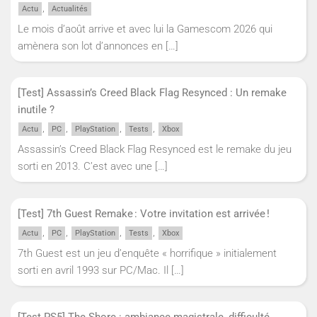
,
Actu
Actualités
Le mois d’août arrive et avec lui la Gamescom 2026 qui
amènera son lot d’annonces en
[…]
[Test] Assassin’s Creed Black Flag Resynced : Un remake
inutile ?
,
,
,
,
Actu
PC
PlayStation
Tests
Xbox
Assassin’s Creed Black Flag Resynced est le remake du jeu
sorti en 2013. C’est avec une
[…]
[Test] 7th Guest Remake : Votre invitation est arrivée !
,
,
,
,
Actu
PC
PlayStation
Tests
Xbox
7th Guest est un jeu d’enquête « horrifique » initialement
sorti en avril 1993 sur PC/Mac. Il
[…]