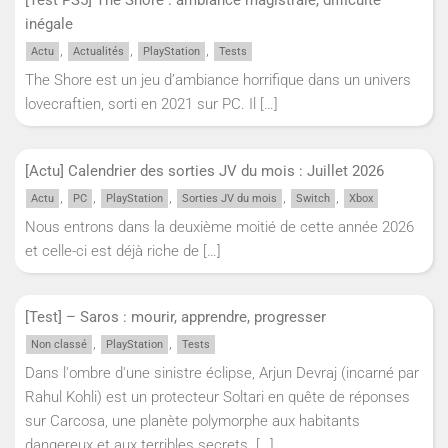
[Test PS5] The Shore : ambiance magistrale, difficulté
inégale
,
,
,
Actu
Actualités
PlayStation
Tests
The Shore est un jeu d’ambiance horrifique dans un univers
lovecraftien, sorti en 2021 sur PC. Il
[…]
[Actu] Calendrier des sorties JV du mois : Juillet 2026
,
,
,
,
,
Actu
PC
PlayStation
Sorties JV du mois
Switch
Xbox
Nous entrons dans la deuxième moitié de cette année 2026
et celle-ci est déjà riche de
[…]
[Test] – Saros : mourir, apprendre, progresser
,
,
Non classé
PlayStation
Tests
Dans l'ombre d'une sinistre éclipse, Arjun Devraj (incarné par
Rahul Kohli) est un protecteur Soltari en quête de réponses
sur Carcosa, une planète polymorphe aux habitants
dangereux et aux terribles secrets.
[…]