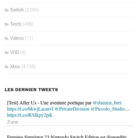
Switch
(2 096)
Tests
(498)
Videos
(11)
VOD
(6)
Xbox
(4 155)
LES DERNIER TWEETS
[Test] After Us - Une aventure poétique par
@damien_bret
https://t.co/bkwjLacmvI
@PrivateDivision
@Piccolo_Studio
…
https://t.co/KSIkpy2pik
3 ans
Farming Simulator 23 Nintendo Switch Edition est disponible