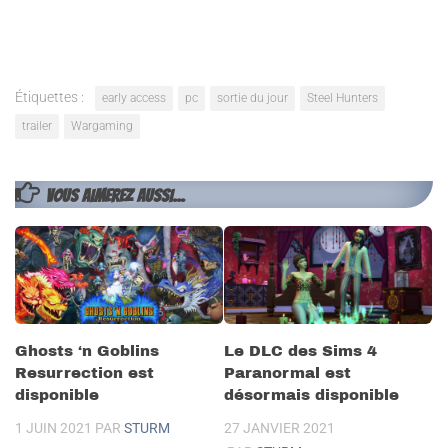
Étiquettes :
early access
pc
sortie du jour
Steel Hunters
trailer
Wargaming
VOUS AIMEREZ AUSSI...
Ghosts ‘n Goblins
Le DLC des Sims 4
Resurrection est
Paranormal est
disponible
désormais disponible
1 JUIN 2021
PAR
STURM
27 JANVIER 2021