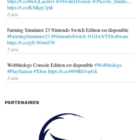
https://t.co/bkwjLacmvI
@PrivateDivision
@Piccolo_Studio
…
https://t.co/KSIkpy2pik
3 ans
Farming Simulator 23 Nintendo Switch Edition est disponible
#FarmingSimulator23
#NintendoSwitch
@GIANTSSoftware
https://t.co/gIUS0s6d3N
3 ans
Wobbledogs Console Edition est disponible
#Wobbledogs
#PlayStation
#Xbox
https://t.co/989BkVopGk
3 ans
PARTENAIRES