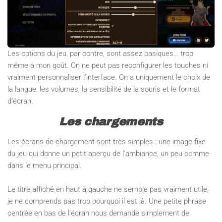
Les options du jeu, par contre, sont assez basiques… trop
même à mon goût. On ne peut pas reconfigurer les touches ni
vraiment personnaliser l’interface. On a uniquement le choix de
la langue, les volumes, la sensibilité de la souris et le format
d’écran.
Les chargements
Les écrans de chargement sont très simples : une image fixe
du jeu qui donne un petit aperçu de l’ambiance, un peu comme
dans le menu principal.
Le titre affiché en haut à gauche ne semble pas vraiment utile,
je ne comprends pas trop pourquoi il est là. Une petite phrase
centrée en bas de l’écran nous demande simplement de