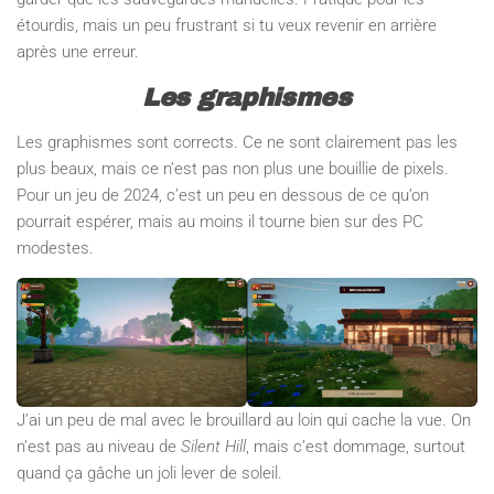
étourdis, mais un peu frustrant si tu veux revenir en arrière
après une erreur.
Les graphismes
Les graphismes sont corrects. Ce ne sont clairement pas les
plus beaux, mais ce n’est pas non plus une bouillie de pixels.
Pour un jeu de 2024, c’est un peu en dessous de ce qu’on
pourrait espérer, mais au moins il tourne bien sur des PC
modestes.
J’ai un peu de mal avec le brouillard au loin qui cache la vue. On
n’est pas au niveau de
Silent Hill
, mais c’est dommage, surtout
quand ça gâche un joli lever de soleil.