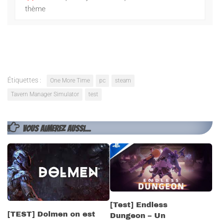
thème
Étiquettes :
One More Time
pc
steam
Tavern Manager Simulator
test
VOUS AIMEREZ AUSSI...
[Test] Endless
[TEST] Dolmen on est
Dungeon – Un