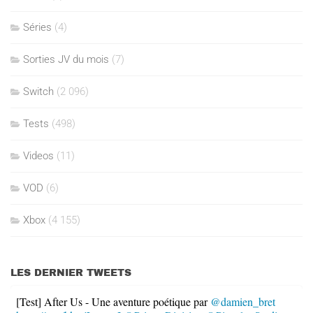
Séries
(4)
Sorties JV du mois
(7)
Switch
(2 096)
Tests
(498)
Videos
(11)
VOD
(6)
Xbox
(4 155)
LES DERNIER TWEETS
[Test] After Us - Une aventure poétique par
@damien_bret