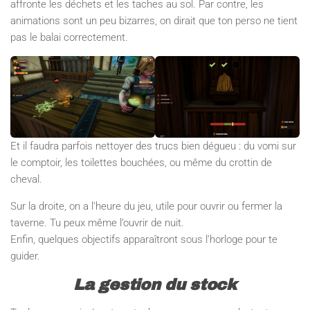
affronte les déchets et les taches au sol. Par contre, les
animations sont un peu bizarres, on dirait que ton perso ne tient
pas le balai correctement.
Et il faudra parfois nettoyer des trucs bien dégueu : du vomi sur
le comptoir, les toilettes bouchées, ou même du crottin de
cheval.
Sur la droite, on a l’heure du jeu, utile pour ouvrir ou fermer la
taverne. Tu peux même l’ouvrir de nuit.
Enfin, quelques objectifs apparaîtront sous l’horloge pour te
guider.
La gestion du stock