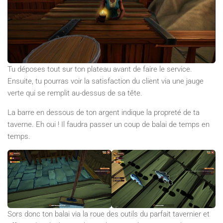
Tu déposes tout sur ton plateau avant de faire le service.
Ensuite, tu pourras voir la satisfaction du client via une jauge
verte qui se remplit au-dessus de sa tête.
La barre en dessous de ton argent indique la propreté de ta
taverne. Eh oui ! Il faudra passer un coup de balai de temps en
temps.
Sors donc ton balai via la roue des outils du parfait tavernier et