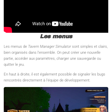
Les menus
Les menus de
Tavern Manager Simulator
sont simples et clairs,
bien organisés dans l’ensemble. On peut créer une nouvelle
partie, accéder aux paramètres, charger une sauvegarde ou
quitter le jeu.
En haut à droite, il est également possible de signaler les bugs
rencontrés directement à l’équipe de développement.