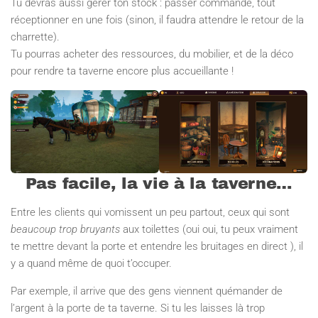
Tu devras aussi gérer ton stock : passer commande, tout
réceptionner en une fois (sinon, il faudra attendre le retour de la
charrette).
Tu pourras acheter des ressources, du mobilier, et de la déco
pour rendre ta taverne encore plus accueillante !
Pas facile, la vie à la taverne…
Entre les clients qui vomissent un peu partout, ceux qui sont
beaucoup trop bruyants
aux toilettes (oui oui, tu peux vraiment
te mettre devant la porte et entendre les bruitages en direct ), il
y a quand même de quoi t’occuper.
Par exemple, il arrive que des gens viennent quémander de
l’argent à la porte de ta taverne. Si tu les laisses là trop