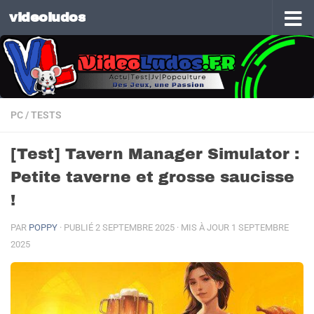
videoludos
Skip to content
PC
/
TESTS
[Test] Tavern Manager Simulator :
Petite taverne et grosse saucisse
!
PAR
POPPY
· PUBLIÉ
2 SEPTEMBRE 2025
· MIS À JOUR
1 SEPTEMBRE
2025