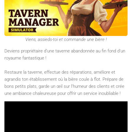
Viens, assieds-toi et commande une bière !
Deviens propriétaire d’une taverne abandonnée au fin fond d’un
royaume fantastique !
Restaure la taverne, effectue des réparations, améliore et
agrandis ton établissement où la bière coule à flot. Prépare de
bons petits plats, garde un œil sur l’humeur des clients et crée
une ambiance chaleureuse pour offrir un service inoubliable !