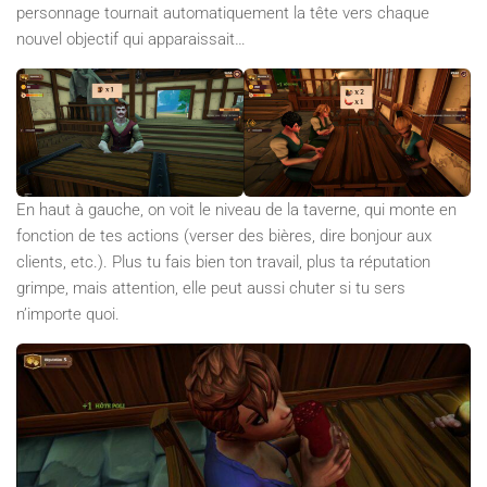
personnage tournait automatiquement la tête vers chaque
nouvel objectif qui apparaissait…
En haut à gauche, on voit le niveau de la taverne, qui monte en
fonction de tes actions (verser des bières, dire bonjour aux
clients, etc.). Plus tu fais bien ton travail, plus ta réputation
grimpe, mais attention, elle peut aussi chuter si tu sers
n’importe quoi.