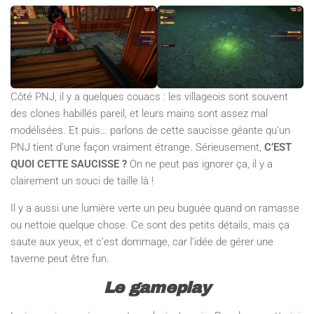
Côté PNJ, il y a quelques couacs : les villageois sont souvent
des clones habillés pareil, et leurs mains sont assez mal
modélisées. Et puis… parlons de cette saucisse géante qu’un
PNJ tient d’une façon vraiment étrange. Sérieusement,
C’EST
QUOI CETTE SAUCISSE ?
On ne peut pas ignorer ça, il y a
clairement un souci de taille là !
Il y a aussi une lumière verte un peu buguée quand on ramasse
ou nettoie quelque chose. Ce sont des petits détails, mais ça
saute aux yeux, et c’est dommage, car l’idée de gérer une
taverne peut être fun.
Le gameplay