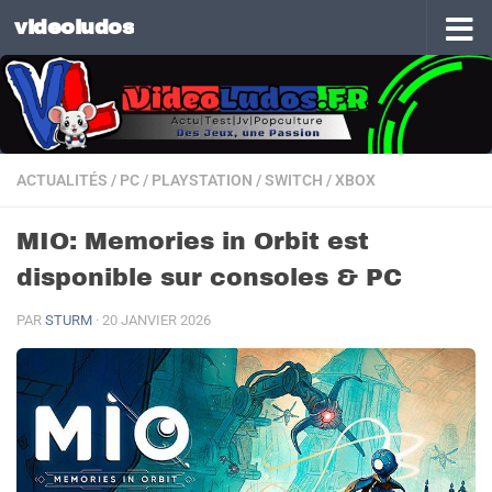
videoludos
Skip to content
ACTUALITÉS
/
PC
/
PLAYSTATION
/
SWITCH
/
XBOX
MIO: Memories in Orbit est
disponible sur consoles & PC
PAR
STURM
·
20 JANVIER 2026