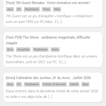
[Test] 7th Guest Remake : Votre invitation est arrivée !
,
,
,
,
Actu
PC
PlayStation
Tests
Xbox
7th Guest est un jeu d’enquête « horrifique » initialement
sorti en avril 1993 sur PC/Mac. Il
[…]
[Test PS5] The Shore : ambiance magistrale, difficulté
inégale
,
,
,
Actu
Actualités
PlayStation
Tests
The Shore est un jeu d’ambiance horrifique dans un univers
lovecraftien, sorti en 2021 sur PC. Il
[…]
[Actu] Calendrier des sorties JV du mois : Juillet 2026
,
,
,
,
,
Actu
PC
PlayStation
Sorties JV du mois
Switch
Xbox
Nous entrons dans la deuxième moitié de cette année 2026
et celle-ci est déjà riche de
[…]