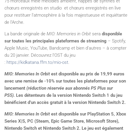
75 morceaux mêle mélodies
ambient
, nappes de synthés et
chœurs enregistrés en studio et chœurs enregistrés en live
pour restituer l’atmosphère à la fois majestueuse et inquiétante
de l’Arche.
La bande originale de
MIO: Memories in Orbit
sera
disponible
sur toutes les principales plateformes de streaming
– Spotify,
Apple Music, YouTube, Bandcamp et bien d’autres – à compter
du 20 janvier. Découvrez l’OST du jeu
:
https://kidkatana.ffm.to/mio-ost
.
MIO: Memories In Orbit
est disponible au prix de 19,99 euros
avec une remise de -10% sur toutes les plateformes pour son
lancement
(réduction réservée aux abonnés PS Plus sur
PS5).
Les détenteurs de la version Nintendo Switch 1 du jeu
bénéficient d’un accès gratuit à la version Nintendo Switch 2.
MIO: Memories In Orbit
est disponible sur PlayStation 5, Xbox
Series X|S, PC (Steam, Epic Game Store, Microsoft Store),
Nintendo Switch et Nintendo Switch 2. Le jeu est également