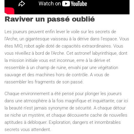
Raviver un passé oublié
Les joueurs peuvent enfin lever le voile sur les secrets de
l’Arche, un gigantesque vaisseau à la dérive dans l’espace. Vous
êtes MIO, robot agile doté de capacités extraordinaires. Vous
vous réveillez à bord de l’Arche. Cet astronef labyrinthique, dont
la mission initiale vous est inconnue, erre à la dérive et
ressemble à un champ de ruine, envahi par une végétation
sauvage et des machines hors de contrôle. A vous de
rassembler les fragments de son passé.
Chaque environnement a été pensé pour plonger les joueurs
dans une atmosphère à la fois magnifique et inquiétante, car ici
la beauté n’est jamais synonyme de sécurité. A chaque détour
se niche un mystère, et chaque découverte cache de nouvelles
aptitudes à débloquer. Exploration, dangers et innombrables
secrets vous attendent.