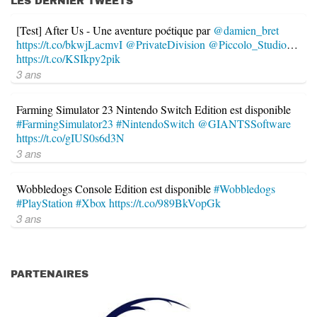
LES DERNIER TWEETS
[Test] After Us - Une aventure poétique par
@damien_bret
https://t.co/bkwjLacmvI
@PrivateDivision
@Piccolo_Studio
…
https://t.co/KSIkpy2pik
3 ans
Farming Simulator 23 Nintendo Switch Edition est disponible
#FarmingSimulator23
#NintendoSwitch
@GIANTSSoftware
https://t.co/gIUS0s6d3N
3 ans
Wobbledogs Console Edition est disponible
#Wobbledogs
#PlayStation
#Xbox
https://t.co/989BkVopGk
3 ans
PARTENAIRES