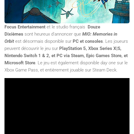
Focus Entertainment
et le studio français
Douze
Dixièmes
sont heureux d’annoncer que
MIO: Memories in
Orbit
est désormais disponible sur
PC et consoles
. Les joueurs
peuvent découvrir le jeu sur
PlayStation 5, Xbox Series X|S,
Nintendo Switch 1 & 2, et PC via Steam, Epic Games Store, et
Microsoft Store
. Le jeu est également disponible
day one
sur le
Xbox Game Pass, et entièrement jouable sur Steam Deck.