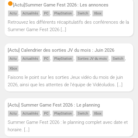
[Actu]
Summer Game Fest 2026 : Les annonces
,
,
,
,
,
Actu
Actualités
PC
PlayStation
Switch
Xbox
Retrouvez les différents récapitulatifs des conférences de la
Summer Game Fest 2026
[…]
[Actu] Calendrier des sorties JV du mois : Juin 2026
,
,
,
,
,
,
Actu
Actualités
PC
PlayStation
Sorties JV du mois
Switch
Xbox
Faisons le point sur les sorties Jeux vidéo du mois de juin
2026, ainsi que les attentes de l'équipe de Vidéoludos.
[…]
[Actu] Summer Game Fest 2026 : Le planning
,
,
,
,
,
Actu
Actualités
PC
PlayStation
Switch
Xbox
Summer Game Fest 2026 : le planning complet avec date et
horaire.
[…]