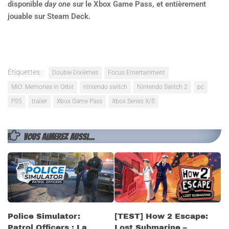
disponible
day one
sur le Xbox Game Pass, et entièrement
jouable sur Steam Deck.
Étiquettes :
Double Dixièmes
Focus Entertainment
MIO: Memories in Orbit
nintendo switch
Nintendo Switch 2
pc
PS5
trailer
Xbox Game Pass
Xbox Series X/S
VOUS AIMEREZ AUSSI...
Police Simulator:
[TEST] How 2 Escape:
Patrol Officers : La
Lost Submarine –