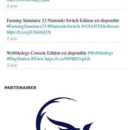
3 ans
Farming Simulator 23 Nintendo Switch Edition est disponible
#FarmingSimulator23
#NintendoSwitch
@GIANTSSoftware
https://t.co/gIUS0s6d3N
3 ans
Wobbledogs Console Edition est disponible
#Wobbledogs
#PlayStation
#Xbox
https://t.co/989BkVopGk
3 ans
PARTENAIRES