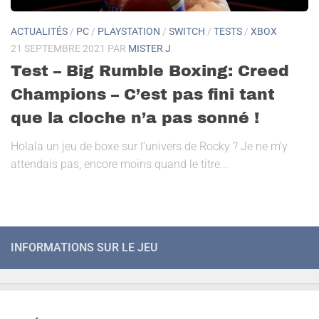
ACTUALITÉS
/
PC
/
PLAYSTATION
/
SWITCH
/
TESTS
/
XBOX
21 SEPTEMBRE 2021
PAR
MISTER J
Test – Big Rumble Boxing: Creed
Champions – C’est pas fini tant
que la cloche n’a pas sonné !
Holala un jeu de boxe sur l’univers de Rocky ? Je ne m’y
attendais pas, encore moins quand le titre...
INFORMATIONS SUR LE JEU