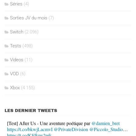
Séries
(4)
Sorties JV du mois
(7)
Switch
(2 096)
Tests
(498)
Videos
(11)
VOD
(6)
Xbox
(4 155)
LES DERNIER TWEETS
[Test] After Us - Une aventure poétique par
@damien_bret
https://t.co/bkwjLacmvI
@PrivateDivision
@Piccolo_Studio
…
https://t.co/KSIkpy2pik