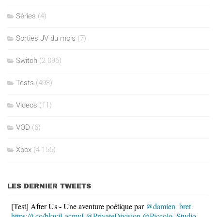
Séries
(4)
Sorties JV du mois
(7)
Switch
(2 096)
Tests
(498)
Videos
(11)
VOD
(6)
Xbox
(4 155)
LES DERNIER TWEETS
[Test] After Us - Une aventure poétique par
@damien_bret
https://t.co/bkwjLacmvI
@PrivateDivision
@Piccolo_Studio
…