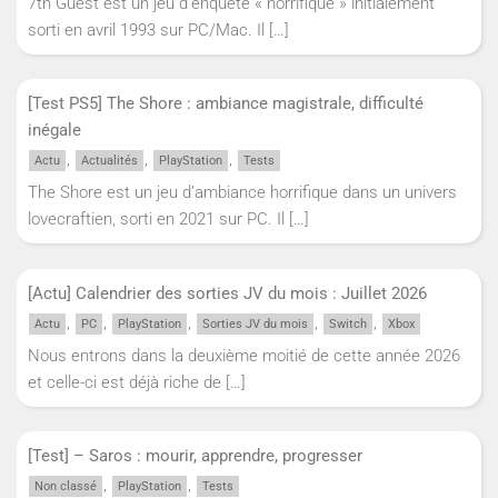
7th Guest est un jeu d’enquête « horrifique » initialement
sorti en avril 1993 sur PC/Mac. Il
[…]
[Test PS5] The Shore : ambiance magistrale, difficulté
inégale
,
,
,
Actu
Actualités
PlayStation
Tests
The Shore est un jeu d’ambiance horrifique dans un univers
lovecraftien, sorti en 2021 sur PC. Il
[…]
[Actu] Calendrier des sorties JV du mois : Juillet 2026
,
,
,
,
,
Actu
PC
PlayStation
Sorties JV du mois
Switch
Xbox
Nous entrons dans la deuxième moitié de cette année 2026
et celle-ci est déjà riche de
[…]
[Test] – Saros : mourir, apprendre, progresser
,
,
Non classé
PlayStation
Tests