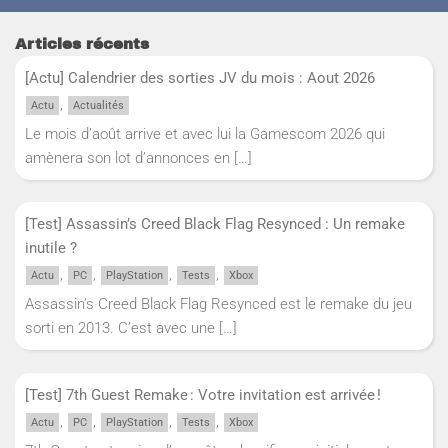
Articles récents
[Actu] Calendrier des sorties JV du mois : Aout 2026
,
Actu
Actualités
Le mois d’août arrive et avec lui la Gamescom 2026 qui
amènera son lot d’annonces en
[…]
[Test] Assassin’s Creed Black Flag Resynced : Un remake
inutile ?
,
,
,
,
Actu
PC
PlayStation
Tests
Xbox
Assassin’s Creed Black Flag Resynced est le remake du jeu
sorti en 2013. C’est avec une
[…]
[Test] 7th Guest Remake : Votre invitation est arrivée !
,
,
,
,
Actu
PC
PlayStation
Tests
Xbox