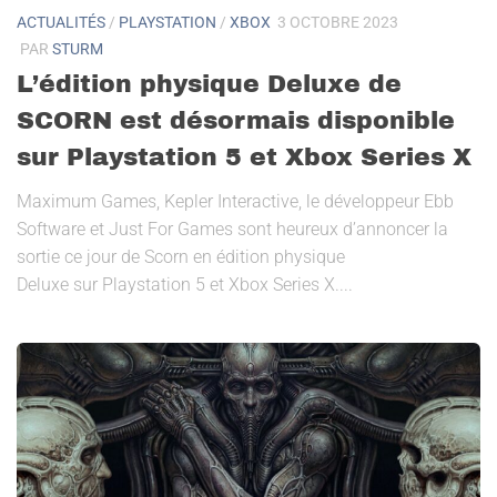
ACTUALITÉS
/
PLAYSTATION
/
XBOX
3 OCTOBRE 2023
PAR
STURM
L’édition physique Deluxe de
SCORN est désormais disponible
sur Playstation 5 et Xbox Series X
Maximum Games, Kepler Interactive, le développeur Ebb
Software et Just For Games sont heureux d’annoncer la
sortie ce jour de Scorn en édition physique
Deluxe sur Playstation 5 et Xbox Series X....