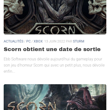
ACTUALITÉS
/
PC
/
XBOX
13 JUIN 2022
PAR
STURM
Scorn obtient une date de sortie
Ebb Software nous dévoile aujourd’hui du gameplay pour
son jeu d’horreur Scorn qui avec un petit plus, nous dévoile
enfin...