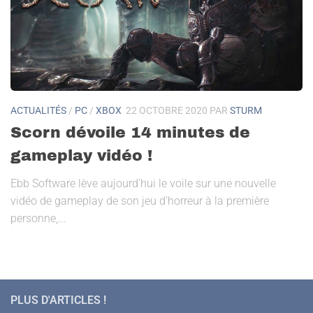
ACTUALITÉS
/
PC
/
XBOX
22 OCTOBRE 2020
PAR
STURM
Scorn dévoile 14 minutes de
gameplay vidéo !
Ebb Software lève aujourd’hui le voile sur une nouvelle
vidéo de gameplay de son jeu d’horreur à la première
personne,...
PLUS D'ARTICLES !