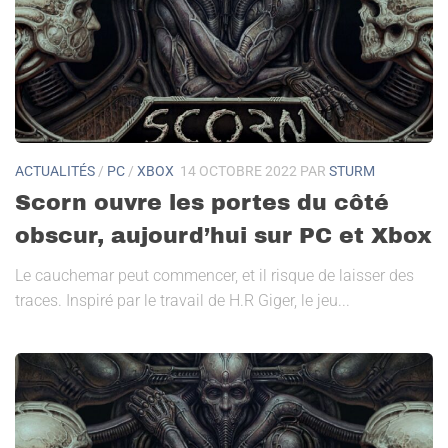
ACTUALITÉS
/
PC
/
XBOX
14 OCTOBRE 2022
PAR
STURM
Scorn ouvre les portes du côté
obscur, aujourd’hui sur PC et Xbox
Le cauchemar peut commencer, et il risque de laisser des
traces. Inspiré par le travail de H.R Giger, le jeu...