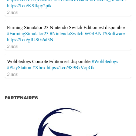
https://t.co/KSIkpy2pik
3 ans
Farming Simulator 23 Nintendo Switch Edition est disponible
#FarmingSimulator23
#NintendoSwitch
@GIANTSSoftware
https://t.co/gIUS0s6d3N
3 ans
Wobbledogs Console Edition est disponible
#Wobbledogs
#PlayStation
#Xbox
https://t.co/989BkVopGk
3 ans
PARTENAIRES