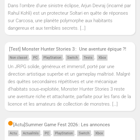
Dans l'ombre d'une sinistre éclipse, Arjun Devraj (incarné par
Rahul Kohli) est un protecteur Soltari en quête de réponses
sur Carcosa, une planète polymorphe aux habitants
dangereux et aux terribles secrets.
[…]
[Test] Monster Hunter Stories 3 : Une aventure épique ?!
,
,
,
,
,
Non classé
PC
PlayStation
Switch
Tests
Xbox
Un JRPG solide, généreux et immersif, porté par une
direction artistique superbe et un gameplay maîtrisé. Malgré
des quêtes secondaires répétitives et une mécanique
d’habitats sous‑exploitée, Monster Hunter Stories 3 reste
une aventure riche et attachante, parfaite pour les fans de la
licence et les amateurs de collection de monstres.
[…]
[Actu]
Summer Game Fest 2026 : Les annonces
,
,
,
,
,
Actu
Actualités
PC
PlayStation
Switch
Xbox