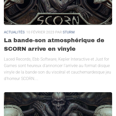
ACTUALITÉS
10 FÉVRIER 2023
PAR
STURM
La bande-son atmosphérique de
SCORN arrive en vinyle
Laced Records, Ebb Software, Kepler Interactive et Just for
Games sont heureux d’annoncer l’arrivée au format disque
vinyle de la bande-son du viscéral et cauchemardesque jeu
d’horreur SCORN....