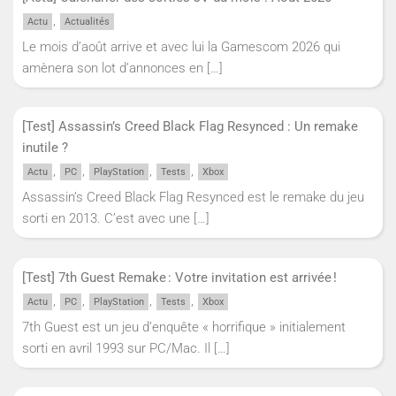
,
Actu
Actualités
Le mois d’août arrive et avec lui la Gamescom 2026 qui
amènera son lot d’annonces en
[…]
[Test] Assassin’s Creed Black Flag Resynced : Un remake
inutile ?
,
,
,
,
Actu
PC
PlayStation
Tests
Xbox
Assassin’s Creed Black Flag Resynced est le remake du jeu
sorti en 2013. C’est avec une
[…]
[Test] 7th Guest Remake : Votre invitation est arrivée !
,
,
,
,
Actu
PC
PlayStation
Tests
Xbox
7th Guest est un jeu d’enquête « horrifique » initialement
sorti en avril 1993 sur PC/Mac. Il
[…]