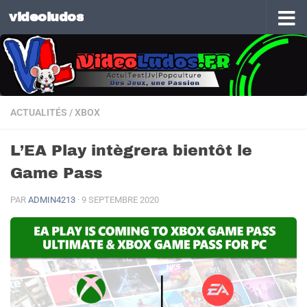
videoludos
Skip to content
ACTUALITÉS
/
XBOX
L’EA Play intègrera bientôt le
Game Pass
PAR
ADMIN4213
·
9 SEPTEMBRE 2020