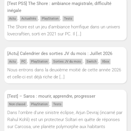
[Test PS5] The Shore : ambiance magistrale, difficulté
inégale
,
,
,
Actu
Actualités
PlayStation
Tests
The Shore est un jeu d’ambiance horrifique dans un univers
lovecraftien, sorti en 2021 sur PC. Il
[…]
[Actu] Calendrier des sorties JV du mois : Juillet 2026
,
,
,
,
,
Actu
PC
PlayStation
Sorties JV du mois
Switch
Xbox
Nous entrons dans la deuxième moitié de cette année 2026
et celle-ci est déjà riche de
[…]
[Test] – Saros : mourir, apprendre, progresser
,
,
Non classé
PlayStation
Tests
Dans l'ombre d'une sinistre éclipse, Arjun Devraj (incarné par
Rahul Kohli) est un protecteur Soltari en quête de réponses
sur Carcosa, une planète polymorphe aux habitants