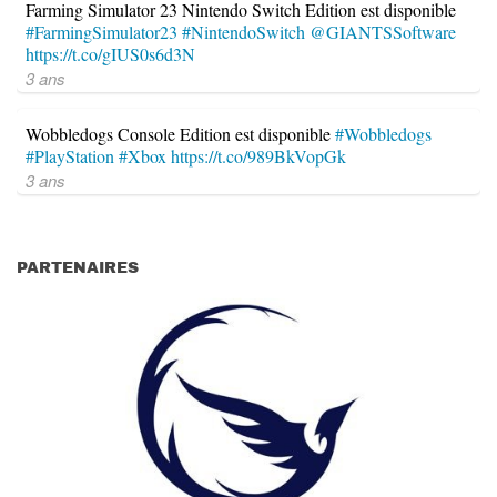
Farming Simulator 23 Nintendo Switch Edition est disponible
#FarmingSimulator23
#NintendoSwitch
@GIANTSSoftware
https://t.co/gIUS0s6d3N
3 ans
Wobbledogs Console Edition est disponible
#Wobbledogs
#PlayStation
#Xbox
https://t.co/989BkVopGk
3 ans
PARTENAIRES