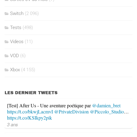
Switch
(2 096)
Tests
(498)
Videos
(11)
VOD
(6)
Xbox
(4 155)
LES DERNIER TWEETS
[Test] After Us - Une aventure poétique par
@damien_bret
https://t.co/bkwjLacmvI
@PrivateDivision
@Piccolo_Studio
…
https://t.co/KSIkpy2pik
3 ans