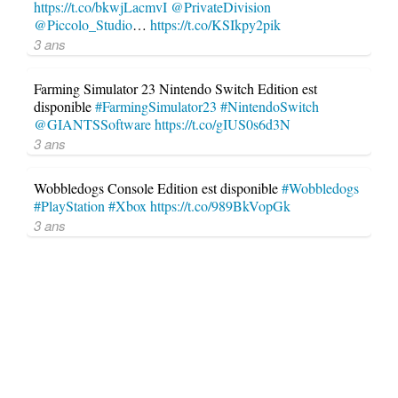
https://t.co/bkwjLacmvI
@PrivateDivision
@Piccolo_Studio
…
https://t.co/KSIkpy2pik
3 ans
Farming Simulator 23 Nintendo Switch Edition est
disponible
#FarmingSimulator23
#NintendoSwitch
@GIANTSSoftware
https://t.co/gIUS0s6d3N
3 ans
Wobbledogs Console Edition est disponible
#Wobbledogs
#PlayStation
#Xbox
https://t.co/989BkVopGk
3 ans