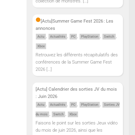
collection de monstres.
[…]
[Actu]
Summer Game Fest 2026 : Les
annonces
,
,
,
,
,
Actu
Actualités
PC
PlayStation
Switch
Xbox
Retrouvez les différents récapitulatifs des
conférences de la Summer Game Fest
2026
[…]
[Actu] Calendrier des sorties JV du mois
: Juin 2026
,
,
,
,
Actu
Actualités
PC
PlayStation
Sorties JV
,
,
du mois
Switch
Xbox
Faisons le point sur les sorties Jeux vidéo
du mois de juin 2026, ainsi que les