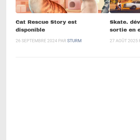
Cat Rescue Story est
Skate. dév
disponible
sortie en 
26 SEPTEMBRE 2024
PAR
STURM
27 AOÛT 2025