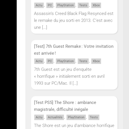
,
,
,
,
Actu
PC
PlayStation
Tests
Xbox
Assassin’s Creed Black Flag Resynced est
le remake du jeu sorti en 2013. C’est avec
une
[…]
[Test] 7th Guest Remake : Votre invitation
est arrivée !
,
,
,
,
Actu
PC
PlayStation
Tests
Xbox
7th Guest est un jeu d’enquête
 signé
« horrifique » initialement sorti en avril
1993 sur PC/Mac. Il
[…]
 se
[Test PS5] The Shore : ambiance
 d’une
magistrale, difficulté inégale
,
,
,
Actu
Actualités
PlayStation
Tests
The Shore est un jeu d’ambiance horrifique
lial et