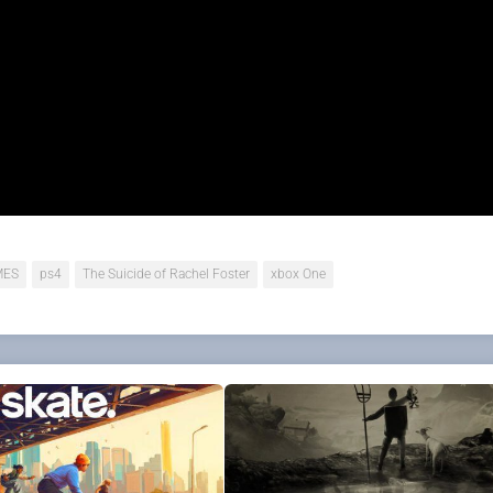
vec qui son père entretenait une liaison. Contrainte de séj
uve du soutien auprès d’Irving, un jeune agent de la FEMA, 
e sa famille.
 qui se lancent dans cette aventure qui s’annonce assez pr
entaire.
MES
ps4
The Suicide of Rachel Foster
xbox One