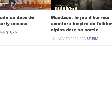
oile sa date de
Mundaun, le jeu d’horreur-
early access
aventure inspiré du folklo
alpins date sa sortie
PAR
STURM
13 JANVIER 2021
PAR
STURM