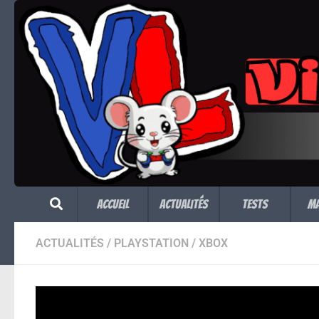
Skip to content
Accueil
Actualités
Tests
M
ACTUALITÉS
/
PLAYSTATION
/
XBOX
The Suicide of Ra