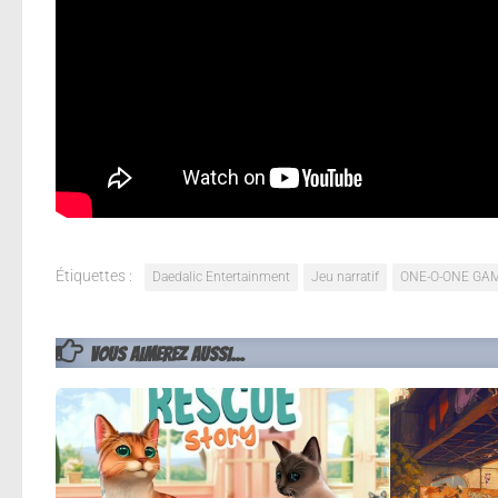
se racheter auprès de la famille de Rachel Foster, a
l’hôtel abandonné à cause d’un blizzard, Nicole tro
commence à mener l’enquête sur le sombre passé d
Le jeu est disponible au prix de 19.99 €. Pour ceux
n’hésitez pas à nous faire part de vos avis en comm
Étiquettes :
Daedalic Entertainment
Jeu narratif
ONE-O-ONE GA
VOUS AIMEREZ AUSSI...