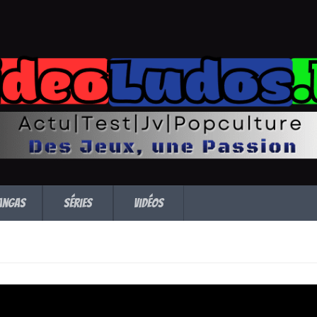
angas
Séries
Vidéos
chel Foster est