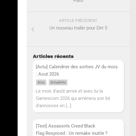
Pass
ARTICLE PRÉCÉDENT
Un nouveau trailer pour Dirt 5
Articles récents
[Actu] Calendrier des sorties JV du mois
: Aout 2026
,
Actu
Actualités
Le mois d’août arrive et avec lui la
Gamescom 2026 qui amènera son lot
d’annonces en
[…]
[Test] Assassin’s Creed Black
Flag Resynced : Un remake inutile ?