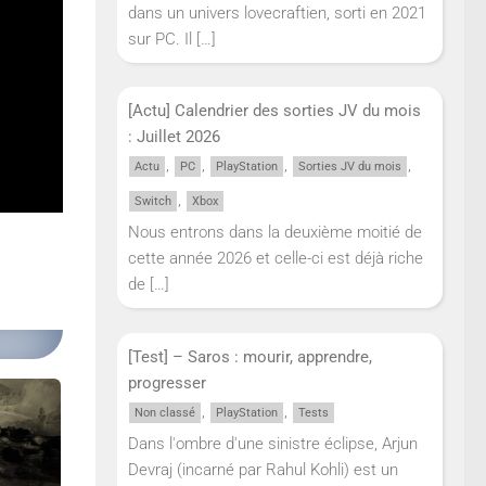
dans un univers lovecraftien, sorti en 2021
ourner à
sur PC. Il
[…]
et
[Actu] Calendrier des sorties JV du mois
enante,
: Juillet 2026
,
,
,
,
Actu
PC
PlayStation
Sorties JV du mois
,
Switch
Xbox
Nous entrons dans la deuxième moitié de
cette année 2026 et celle-ci est déjà riche
de
[…]
[Test] – Saros : mourir, apprendre,
progresser
,
,
Non classé
PlayStation
Tests
Dans l'ombre d'une sinistre éclipse, Arjun
Devraj (incarné par Rahul Kohli) est un