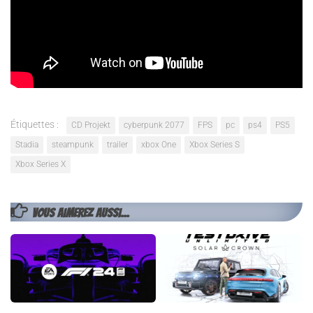
Étiquettes :
CD Projekt
cyberpunk 2077
FPS
pc
ps4
PS5
Stadia
steampunk
trailer
xbox One
Xbox Series S
Xbox Series X
VOUS AIMEREZ AUSSI...