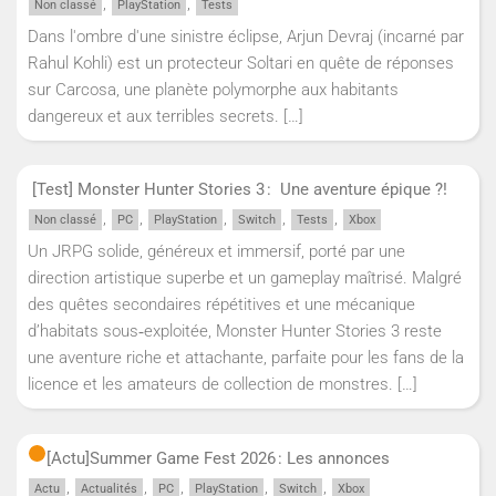
,
,
Non classé
PlayStation
Tests
Dans l'ombre d'une sinistre éclipse, Arjun Devraj (incarné par
Rahul Kohli) est un protecteur Soltari en quête de réponses
sur Carcosa, une planète polymorphe aux habitants
dangereux et aux terribles secrets.
[…]
[Test] Monster Hunter Stories 3 : Une aventure épique ?!
,
,
,
,
,
Non classé
PC
PlayStation
Switch
Tests
Xbox
Un JRPG solide, généreux et immersif, porté par une
direction artistique superbe et un gameplay maîtrisé. Malgré
des quêtes secondaires répétitives et une mécanique
d’habitats sous‑exploitée, Monster Hunter Stories 3 reste
une aventure riche et attachante, parfaite pour les fans de la
licence et les amateurs de collection de monstres.
[…]
[Actu]
Summer Game Fest 2026 : Les annonces
,
,
,
,
,
Actu
Actualités
PC
PlayStation
Switch
Xbox