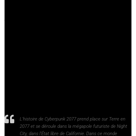
X (une vidéo de jeu sur PlayStation est également prévue, sa
date de diffusion sera révélée bientôt sur les canaux officiels du
jeu) après huit longues années de développement.
Le restultat est assez agréable à découvrir dans l’ensemble.
Que ce soit en terme de texutes, de modélisation des
protagonistes ou tout simplement les effets de lumière, il se
pourrait que Cyberpunk 2077 soit l’un des plus beaux jeux de
cette génération.
Interactions avec les PNJ, déplacements dans les rues de
Night City et même quelques séquences de gufight, rien n’a été
laissé au hasard et nous achevons cette vidéo avec des étoiles
plein les yeux. Les scènes montrées offrent un nouvel aperçu
du futur sombre dans lequel les joueurs et joueuses pourront
s’immerger en décembre.
L’histoire de
Cyberpunk 2077
prend place sur Terre en
2077 et se déroule dans la mégapole futuriste de Night
City, dans l’État libre de Californie. Dans ce monde