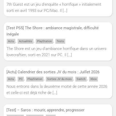
7th Guest est un jeu d’enquête « horrifique » initialement
sorti en avril 1993 sur PC/Mac. Il
[…]
[Test PS5] The Shore : ambiance magistrale, difficulté
inégale
,
,
,
Actu
Actualités
PlayStation
Tests
The Shore est un jeu d’ambiance horrifique dans un univers
lovecraftien, sorti en 2021 sur PC. Il
[…]
[Actu] Calendrier des sorties JV du mois : Juillet 2026
,
,
,
,
,
Actu
PC
PlayStation
Sorties JV du mois
Switch
Xbox
Nous entrons dans la deuxième moitié de cette année 2026
et celle-ci est déjà riche de
[…]
[Test] – Saros : mourir, apprendre, progresser