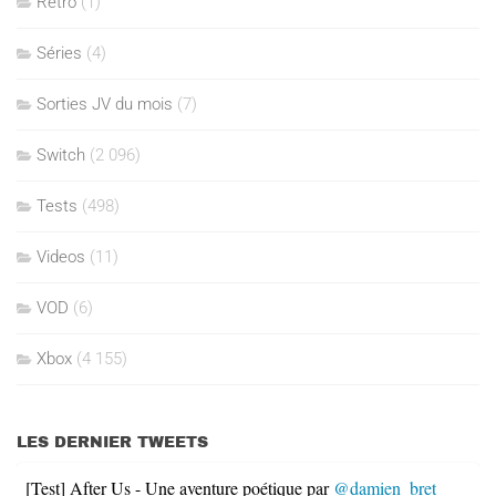
Rétro
(1)
Séries
(4)
Sorties JV du mois
(7)
Switch
(2 096)
Tests
(498)
Videos
(11)
VOD
(6)
Xbox
(4 155)
LES DERNIER TWEETS
[Test] After Us - Une aventure poétique par
@damien_bret