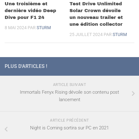
Une troisième et
Test Drive Unlimited
dernière vidéo Deep
Solar Crown dévoile
Dive pour F1 24
un nouveau trailer et
une édition collector
8 MAI 2024
PAR
STURM
25 JUILLET 2024
PAR
STURM
PLUS D'ARTICLES !
ARTICLE SUIVANT
Immortals Fenyx Rising dévoile son contenu post
lancement
ARTICLE PRÉCÉDENT
Night is Coming sortira sur PC en 2021