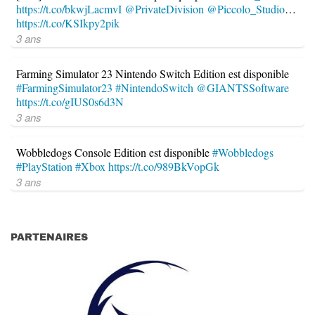
https://t.co/bkwjLacmvI
@PrivateDivision
@Piccolo_Studio
…
https://t.co/KSIkpy2pik
3 ans
Farming Simulator 23 Nintendo Switch Edition est disponible
#FarmingSimulator23
#NintendoSwitch
@GIANTSSoftware
https://t.co/gIUS0s6d3N
3 ans
Wobbledogs Console Edition est disponible
#Wobbledogs
#PlayStation
#Xbox
https://t.co/989BkVopGk
3 ans
PARTENAIRES