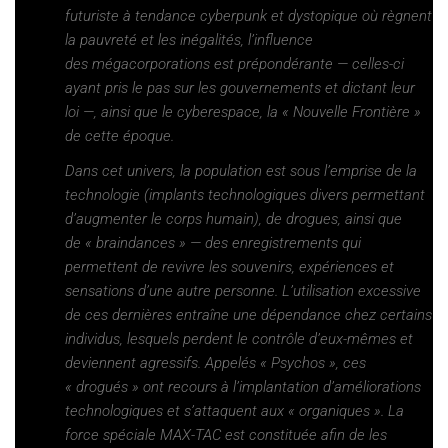
futuriste à tendance cyberpunk et dystopique où règnent
la pauvreté et les inégalités, l’influence
des mégacorporations est prépondérante — celles-ci
ayant pris le pas sur les gouvernements et dictant leur
loi —, ainsi que le cyberespace, la « Nouvelle Frontière »
de cette époque.
Dans cet univers, la population est sous l’emprise de la
technologie (implants technologiques divers permettant
d’augmenter le corps humain), de drogues, ainsi que
de «
braindances
» — des enregistrements qui
permettent de revivre les souvenirs, expériences et
sensations d’une autre personne. L’utilisation excessive
de ces dernières entraîne une dépendance chez certains
individus, lesquels perdent le contrôle d’eux-mêmes et
deviennent agressifs. Appelés « Psychos », ces
« drogués » ont recours à l’implantation d’améliorations
technologiques et s’attaquent aux « organiques ». La
force spéciale MAX-TAC est constituée afin de les