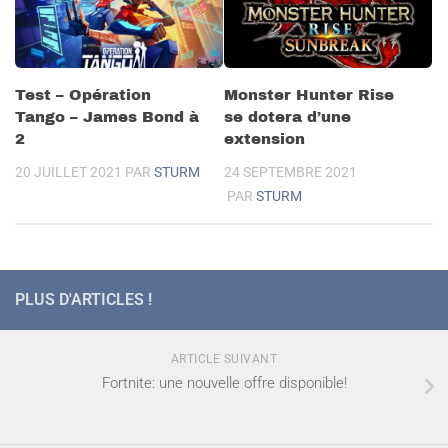
Test – Opération
Monster Hunter Rise
Tango – James Bond à
se dotera d’une
2
extension
20 JUILLET 2021
PAR
STURM
24 SEPTEMBRE 2021
PAR
STURM
PLUS D'ARTICLES !
ARTICLE SUIVANT
Fortnite: une nouvelle offre disponible!