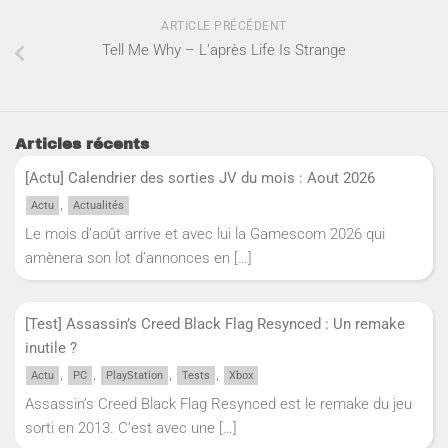
ARTICLE PRÉCÉDENT
Tell Me Why – L’après Life Is Strange
Articles récents
[Actu] Calendrier des sorties JV du mois : Aout 2026
,
Actu
Actualités
Le mois d’août arrive et avec lui la Gamescom 2026 qui
amènera son lot d’annonces en
[…]
[Test] Assassin’s Creed Black Flag Resynced : Un remake
inutile ?
,
,
,
,
Actu
PC
PlayStation
Tests
Xbox
Assassin’s Creed Black Flag Resynced est le remake du jeu
sorti en 2013. C’est avec une
[…]