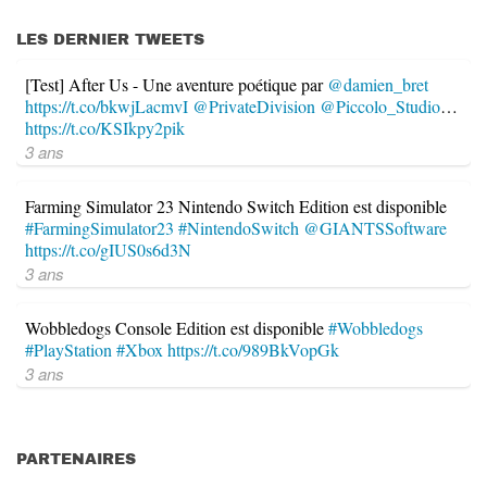
LES DERNIER TWEETS
[Test] After Us - Une aventure poétique par
@damien_bret
https://t.co/bkwjLacmvI
@PrivateDivision
@Piccolo_Studio
…
https://t.co/KSIkpy2pik
3 ans
Farming Simulator 23 Nintendo Switch Edition est disponible
#FarmingSimulator23
#NintendoSwitch
@GIANTSSoftware
https://t.co/gIUS0s6d3N
3 ans
Wobbledogs Console Edition est disponible
#Wobbledogs
#PlayStation
#Xbox
https://t.co/989BkVopGk
3 ans
PARTENAIRES