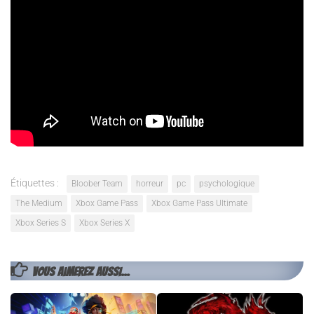
Ce trailer nous permet également d’en apprendre d’avantage
sur le monde des esprits et les esprits hostiles qui vous y
attendent. Rendez vous en janvier prochain pour découvrir le
projet le plus amibtieux du studio qui sera disponilbe à sa sortie
sur Xbox Series X/S (il sera également disponible sur le Xbox
Game Pass dès son lancement) et sur PC via Steam et Epic
Games Store.
Étiquettes :
Bloober Team
horreur
pc
psychologique
The Medium
Xbox Game Pass
Xbox Game Pass Ultimate
Xbox Series S
Xbox Series X
VOUS AIMEREZ AUSSI...