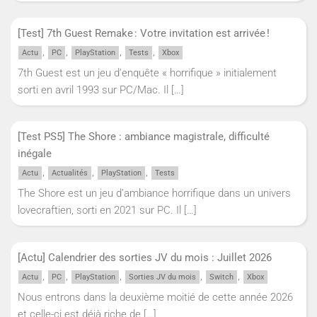
[Test] 7th Guest Remake : Votre invitation est arrivée !
,
,
,
,
Actu
PC
PlayStation
Tests
Xbox
7th Guest est un jeu d’enquête « horrifique » initialement
sorti en avril 1993 sur PC/Mac. Il
[…]
[Test PS5] The Shore : ambiance magistrale, difficulté
inégale
,
,
,
Actu
Actualités
PlayStation
Tests
The Shore est un jeu d’ambiance horrifique dans un univers
lovecraftien, sorti en 2021 sur PC. Il
[…]
[Actu] Calendrier des sorties JV du mois : Juillet 2026
,
,
,
,
,
Actu
PC
PlayStation
Sorties JV du mois
Switch
Xbox
Nous entrons dans la deuxième moitié de cette année 2026
et celle-ci est déjà riche de
[…]